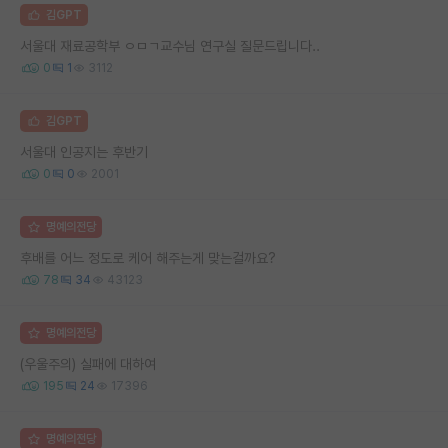
김GPT
서울대 재료공학부 ㅇㅁㄱ교수님 연구실 질문드립니다..
0
1
3112
김GPT
서울대 인공지는 후반기
0
0
2001
명예의전당
후배를 어느 정도로 케어 해주는게 맞는걸까요?
78
34
43123
명예의전당
(우울주의) 실패에 대하여
195
24
17396
명예의전당