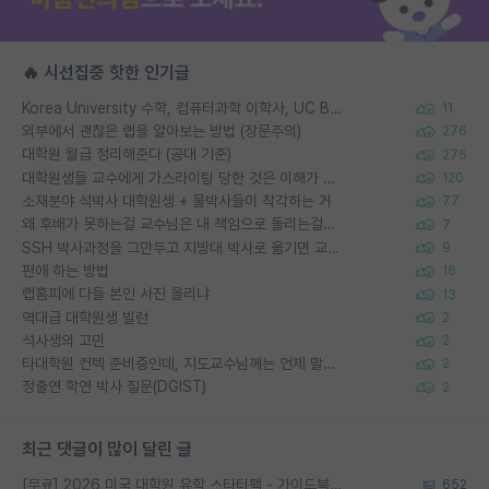
🔥 시선집중 핫한 인기글
Korea University 수학, 컴퓨터과학 이학사, UC Berkeley 산업공학 대학원 공학박사가 되는 것은 쉽지 않겠죠?
11
외부에서 괜찮은 랩을 알아보는 방법 (장문주의)
276
대학원 월급 정리해준다 (공대 기준)
275
대학원생들 교수에게 가스라이팅 당한 것은 이해가 갑니다. 안타깝네요.
120
소재분야 석박사 대학원생 + 물박사들이 착각하는 거
77
왜 후배가 못하는걸 교수님은 내 책임으로 돌리는걸까요?
7
SSH 박사과정을 그만두고 지방대 박사로 옮기면 교수의 꿈은 끝일까요?
9
편애 하는 방법
16
랩홈피에 다들 본인 사진 올리냐
13
역대급 대학원생 빌런
2
석사생의 고민
2
타대학원 컨텍 준비중인데, 지도교수님께는 언제 말씀드려야 할까요?
2
정출연 학연 박사 질문(DGIST)
2
최근 댓글이 많이 달린 글
[무료] 2026 미국 대학원 유학 스타터팩 - 가이드북 & 합격자 컨택메일 템플릿
652