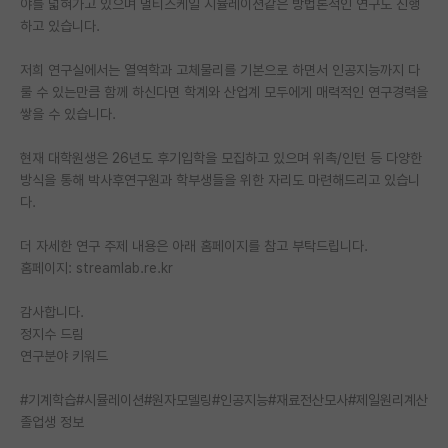
야를 넓혀가고 있으며 멀티스케일 시뮬레이션같은 방법론적인 연구도 진행
하고 있습니다.
PI 전용 게시판
저희 연구실에서는 열역학과 고체물리를 기본으로 하면서 인공지능까지 다
인문사회 계열 게시판
룰 수 있는만큼 함께 하신다면 학계와 산업계 모두에게 매력적인 연구경력을
특수/전문대학원 게시판
쌓을 수 있습니다.
반도체/AI 게시판
현재 대학원생은 26년도 후기입학을 모집하고 있으며 위촉/인턴 등 다양한
방식을 통해 박사후연구원과 학부생들을 위한 자리도 마련해드리고 있습니
장학금/장학생 게시판
다.
학술 정보 게시판
더 자세한 연구 주제 내용은 아래 홈페이지를 참고 부탁드립니다.
홈페이지: streamlab.re.kr
홍보 게시판
커리어
감사합니다.
정지수 드림
유학교육
연구분야 키워드
이벤트
#기계학습#시뮬레이션#원자모델링#인공지능#재료전산모사#제일원리계산
졸업생 정보
반도체 아카데미