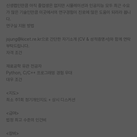
신생랩인만큼 아직 졸업생은 없지만 시뮬레이션과 인공지능 모두 최근 수요
재팬라운지 🌸
가 많은 기술인만큼 이곳에서의 연구경험이 진로에 많은 도움이 되리라 봅니
다.
연구실 지원 방법
jsjung@kicet.re.kr으로 간단한 자기소개 (CV & 성적증명서)와 함께 연락
부탁드립니다.
자격 조건
재료공학 유관 전공자
Python, C/C++ 프로그래밍 경험 우대
대우 조건
<지도>
최소 주1회 정기개인지도 + 상시 디스커션
<급여>
법정 최고 수준의 인건비
<장비>