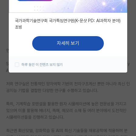
자유 게시판(아무개랩)
국가과학기술연구회 국가특임연구원(K-문샷 PD: AI과학자 분야)
미국 유학 게시판
초빙
미국 대학원 합격 후기 게시판
자세히 보기
대학원생 모집 게시판
연구실 소개
대학원 합격 후기 게시판
STREAM lab - Simulation and Theoretical Research Enabled by
하루 동안 이 컨텐츠 보지 않기
AI for Materials
연구실(PI) 홍보 게시판
저희 연구실은 전통적인 양자역학 기반의 전자구조계산 뿐만 아니라 최신 인
석박사 채용 정보 게시판
공지능 기법을 결합한 다양한 연구를 수행하고 있습니다.
임용 정보 게시판
특히, 기계학습 포텐셜을 활용한 원자 시뮬레이션에 높은 전문성을 가지고
학부 인턴 게시판
있으며 이를 활용해 에너지, 촉매, 메모리 소재 등 여러 분야에서 도전적인
시뮬레이션들을 진행하고 있습니다.
취업 게시판
최근엔 확산모델, 강화학습 등 AI의 최신 기술들을 재료공학에 적용하며 분
임용 후기 게시판