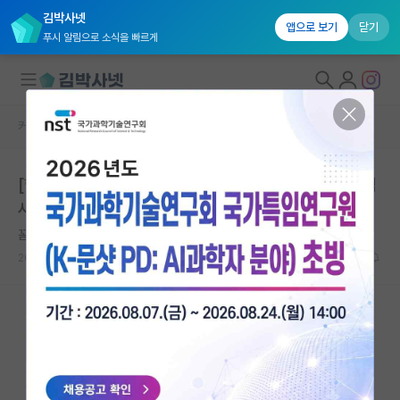
김박사넷
앱으로 보기
닫기
푸시 알림으로 소식을 빠르게
커뮤니티 홈
연구실(PI) 홍보 게시판
대학원생 모집
[한국세라믹기술원] AI 전산재료 연구실, 26년도 후기 석
국내대학원 정보
사/박사 대학원생 & 인턴 모집
연구실&오픈랩
꼼꼼한 막스 플랑크
커뮤니티
2025.12.29
0
2177
커뮤니티 홈
전체글보기
베스트 게시판
IF 명예의전당