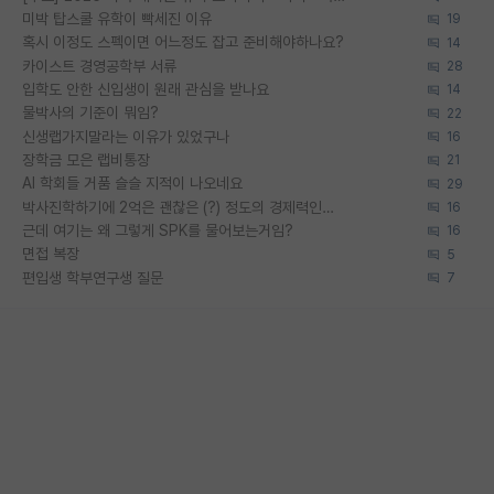
미박 탑스쿨 유학이 빡세진 이유
19
혹시 이정도 스펙이면 어느정도 잡고 준비해야하나요?
14
카이스트 경영공학부 서류
28
입학도 안한 신입생이 원래 관심을 받나요
14
물박사의 기준이 뭐임?
22
신생랩가지말라는 이유가 있었구나
16
장학금 모은 랩비통장
21
AI 학회들 거품 슬슬 지적이 나오네요
29
박사진학하기에 2억은 괜찮은 (?) 정도의 경제력인가요
16
근데 여기는 왜 그렇게 SPK를 물어보는거임?
16
면접 복장
5
편입생 학부연구생 질문
7