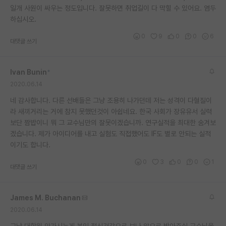
일개 사원이 싸우는 정도입니다. 잘못하면 취업길이 다 막힐 수 있어요. 염두
하십시오.
0
9
0
0
6
대댓글 쓰기
Ivan Bunin
*
2020.06.14
네 감사합니다. 다른 선배들은 그냥 조용히 나가던데 저는 성격이 다혈질이
라 새끼거리는 거에 참지 못했던것이 아쉽네요. 한국 사회가 장유유서 실력
보단 짬밥이니 뭐 그 교수님만의 잘못이겠습니까. 연구실적을 최대한 숨겨보
겠습니다. 제가 아이디어를 내고 실험도 직접했어도 IF도 별로 안되는 실적
이기도 합니다.
0
3
0
0
1
대댓글 쓰기
James M. Buchanan
2020.06.14
그냥 대학원 안가시는게 본인 정신건강으로 보나 앞으로 받아주실 교수님을