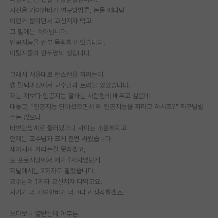
자신은 기여한바가 연구방법론, 논문 에디팅
PI 전용 게시판
이런거 뿐이면서 교신저자 먹고
그 밑에는 죽어납니다.
인문사회 계열 게시판
인공지능을 전부 독학하고 있습니다.
이탈자들이 한두명씩 생깁니다.
특수/전문대학원 게시판
반도체/AI 게시판
그래서 서울대로 빤스런을 하려는데
랩 탈퇴과정에서 교수님과 트러블 있었습니다.
장학금/장학생 게시판
저는 저보다 인공지능 잘하는 사람한테 배우고 싶은데
대놓고, "인공지능 안하셨으면서 왜 인공지능을 파라고 하시죠?" 직구날릴
학술 정보 게시판
수는 없으니
바쁘단핑계로 둘러댔더니 사이는 소원해지고
홍보 게시판
언제는 교수님과 크게 한번 싸웠습니다.
새끼새끼 거리는걸 못참겠고,
커리어
또 프로시딩에서 제가 1저자였던게
유학교육
저널에서는 2저자로 밀렸습니다.
교수님이 1저자 교신저자 다먹고요.
이벤트
자기가 더 기여한바가 더크다고 생각하겠죠.
반도체 아카데미
쓰다보니 열받는데 아무튼