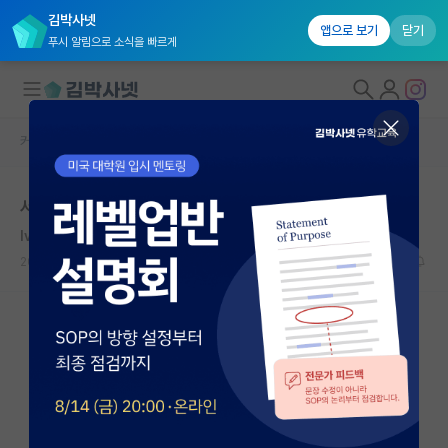
김박사넷
앱으로 보기
닫기
푸시 알림으로 소식을 빠르게
커뮤니티 홈
자유 게시판(아무개랩)
대학원생 모집
서울대 대학원 석사
국내대학원 정보
Ivan Bunin
*
연구실&오픈랩
2020.06.13
195
21167
커뮤니티
커뮤니티 홈
전체글보기
베스트 게시판
IF 명예의전당