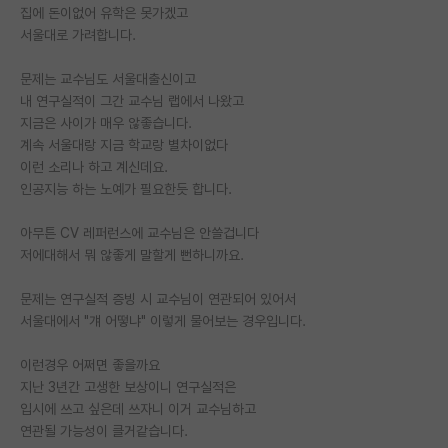
집에 돈이없어 유학은 못가겠고
재팬라운지 🌸
서울대로 가려합니다.
문제는 교수님도 서울대출신이고
내 연구실적이 그간 교수님 랩에서 나왔고
지금은 사이가 매우 않좋습니다.
계속 서울대랑 지금 학교랑 별차이없다
이런 소리나 하고 계신데요.
인공지능 하는 노예가 필요한듯 합니다.
아무튼 CV 레퍼런스에 교수님은 안쓸겁니다
저에대해서 뭐 않좋게 말할게 뻔하니까요.
문제는 연구실적 증빙 시 교수님이 연관되어 있어서
서울대에서 "걔 어떻냐" 이렇게 물어보는 경우입니다.
이런경우 어쩌면 좋을까요
지난 3년간 고생한 보상이니 연구실적은
입시에 쓰고 싶은데 쓰자니 이거 교수님하고
연관될 가능성이 클거같습니다.