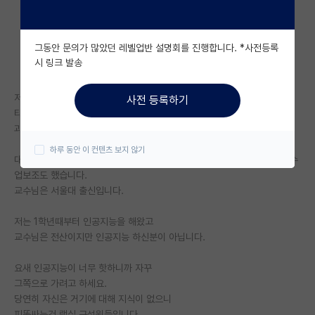
자유 게시판(아무개랩)
그동안 문의가 많았던 레벨업반 설명회를 진행합니다. *사전등록
미국 유학 게시판
시 링크 발송
미국 대학원 합격 후기 게시판
저는 서울에 있는 모대학 재학중인 4학년생입니다
사전 등록하기
대학원생 모집 게시판
타대생으로서 서울대 석사 진학목표 하고 있습니다.
과는 전산이구요
대학원 합격 후기 게시판
하루 동안 이 컨텐츠 보지 않기
대학 2학년때 한 교수님이 저를 학부연구생으로 뽑아주셨고 논문도 쓰고 수
연구실(PI) 홍보 게시판
업보조도 했습니다.
교수님은 서울대 출신입니다.
석박사 채용 정보 게시판
저는 1학년때부터 인공지능을 해왔고
임용 정보 게시판
교수님은 전산이지만 인공지능 하신분이 아닙니다.
학부 인턴 게시판
요새 인공지능이 너무 핫하니까 자꾸
취업 게시판
그쪽으로 가려고 하세요.
당연히 자신은 거기에 대해 지식이 없으니
임용 후기 게시판
피똥싸는건 랩실 구성원들입니다.