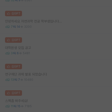
32
9
6361
김GPT
안녕하세요 자연과학 전공 학부생입니다...
7
14
3200
김GPT
대학원생 모집 공고
3
6
5481
김GPT
연구재단 과제 발표 되었습니다
13
7
10480
김GPT
스펙좀 봐주세요!
11
15
7185