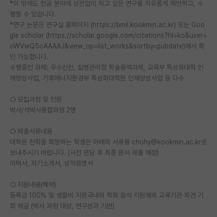
*이 밖에도 전공 분야에 상관없이 하고 싶은 연구를 자유롭게 제안하고, 수
행할 수 있습니다.
PI 전용 게시판
*연구 논문은 연구실 홈페이지 (https://bmil.kookmin.ac.kr) 또는 Goo
인문사회 계열 게시판
gle scholar (https://scholar.google.com/citations?hl=ko&user=
oWVwQ5oAAAAJ&view_op=list_works&sortby=pubdate)에서 확
특수/전문대학원 게시판
인 가능합니다.
수행중인 과제: 우수신진, 질병관리청 학술용역과제, 교육부 특성화대학 인
반도체/AI 게시판
재양성사업, 기후에너지환경부 특성화대학원 인재양성사업 등 다수
장학금/장학생 게시판
○ 모집과정 및 인원
박사/석박사통합과정 2명
학술 정보 게시판
홍보 게시판
○ 제출서류내용
대학원 진학을 희망하는 학생은 아래의 서류를 chohy@kookmin.ac.kr로
커리어
보내주시기 바랍니다. (사전 면담 후 최종 원서 제출 예정)
이력서, 자기소개서, 성적증명서
유학교육
○ 지원내용(혜택)
이벤트
등록금 100% 및 생활비 지원국내외 학회 참석 지원해외 교류기관 파견 기
회 제공 (박사 과정 대상, 연구성과 기반)
반도체 아카데미