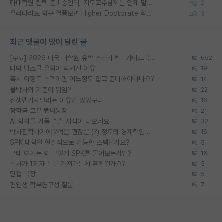
타대학원 컨텍 준비중인데, 지도교수님께는 언제 말씀드려야 할까요?
2
우리나라도 학구 열풍보면 Higher Doctorate 학위가 필요하다고 봅니다.
3
최근 댓글이 많이 달린 글
[무료] 2026 미국 대학원 유학 스타터팩 - 가이드북 & 합격자 컨택메일 템플릿
652
미박 탑스쿨 유학이 빡세진 이유
19
혹시 이정도 스펙이면 어느정도 잡고 준비해야하나요?
14
물박사의 기준이 뭐임?
22
신생랩가지말라는 이유가 있었구나
16
장학금 모은 랩비통장
21
AI 학회들 거품 슬슬 지적이 나오네요
32
박사진학하기에 2억은 괜찮은 (?) 정도의 경제력인가요
16
SPK 대학원 현실적으로 가능한 스펙인가요?
5
근데 여기는 왜 그렇게 SPK를 물어보는거임?
16
석사가 1저자 논문 가져가는게 흔한건가요?
5
면접 복장
5
편입생 학부연구생 질문
7