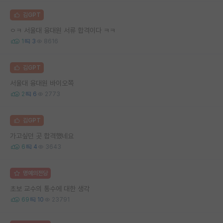
김GPT
ㅇㅋ 서울대 융대원 서류 합격이다 ㅋㅋ
1
3
8616
김GPT
서울대 융대원 바이오쪽
2
6
2773
김GPT
가고싶던 곳 합격했네요
6
4
3643
명예의전당
초보 교수의 통수에 대한 생각
69
10
23791