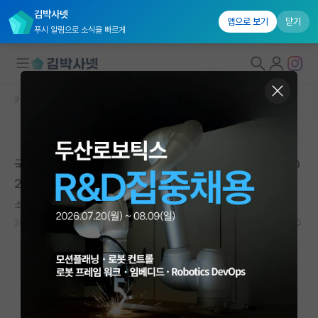
김박사넷
앱으로 보기
닫기
푸시 알림으로 소식을 빠르게
커뮤니티 홈
연구실(PI) 홍보 게시판
대학원생 모집
본문이 수정되지 않는 박제글입니다.
국내대학원 정보
국민대학교 융합바이오공학과 바이오나노소재연구실 20
연구실&오픈랩
26학년도 전기 대학원생 모집
커뮤니티
소심한 존 폰 노이만
2025.12.26
0
1739
커뮤니티 홈
전체글보기
베스트 게시판
IF 명예의전당