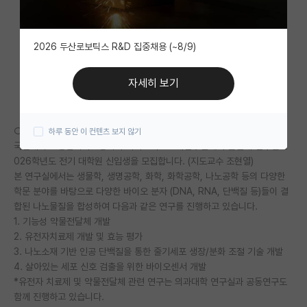
자유 게시판(아무개랩)
2026 두산로보틱스 R&D 집중채용 (~8/9)
미국 유학 게시판
미국 대학원 합격 후기 게시판
자세히 보기
대학원생 모집 게시판
○ 세부연구분야 및 연구성과 (수행중인 과제)
하루 동안 이 컨텐츠 보지 않기
대학원 합격 후기 게시판
국민대학교 융합바이오공학과 바이오나노소재연구실에서 즐겁게 연구할 2
026학년도 전기 대학원 신입생을 모집합니다. (지도교수 조현열)
연구실(PI) 홍보 게시판
본 연구실에서는 생물학, 생명공학, 화학, 화학공학, 나노공학 등의 다양한
석박사 채용 정보 게시판
학문 분야를 바탕으로 다양한 바이오 분자 (DNA, RNA, 단백질 등)들이 결
합된 나노물질을 합성하여 다음과 같은 연구를 진행하고 있습니다.
임용 정보 게시판
1. 기능성 약물전달체 개발
2. 유전자치료제 개발 및 효능 평가
학부 인턴 게시판
3. 나노소재 기반 인공 단백질을 통한 줄기세포 생장/분화 조절 기술 개발
4. 살아있는 세포 신호 검출을 위한 바이오센서 개발
취업 게시판
*유전자 치료제 및 약물전달체 관련 연구는 의과대학 연구실과 공동연구도
함께 진행하고 있습니다.
임용 후기 게시판