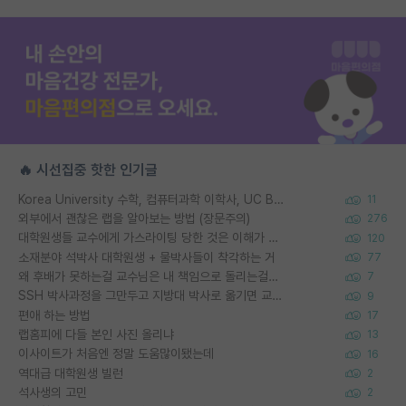
🔥 시선집중 핫한 인기글
Korea University 수학, 컴퓨터과학 이학사, UC Berkeley 산업공학 대학원 공학박사가 되는 것은 쉽지 않겠죠?
11
외부에서 괜찮은 랩을 알아보는 방법 (장문주의)
276
대학원생들 교수에게 가스라이팅 당한 것은 이해가 갑니다. 안타깝네요.
120
소재분야 석박사 대학원생 + 물박사들이 착각하는 거
77
왜 후배가 못하는걸 교수님은 내 책임으로 돌리는걸까요?
7
SSH 박사과정을 그만두고 지방대 박사로 옮기면 교수의 꿈은 끝일까요?
9
편애 하는 방법
17
랩홈피에 다들 본인 사진 올리냐
13
이사이트가 처음엔 정말 도움많이됐는데
16
역대급 대학원생 빌런
2
석사생의 고민
2