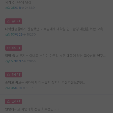
지거국 교수의 단상
35
8
24669
김GPT
대학원생들에게 갑질했던 교수님에게 대학원 연구환경 개선을 위한 교육학 논문 같이 쓰자고 했는데, 무반응인 경우 어떻게 해결해가는 게 좋을까요?
53
29
10230
김GPT
학벌 줄 세우기는 아니고 본인이 아무리 낮은 대학에 있는 교수님의 연구주제나 스타일이 맞아도 높은 대학 가세요.
57
37
12655
김GPT
술먹고 써보는 공대박사 미국유학 첫학기 주절주절느낀점..
35
15
18868
김GPT
안녕하세요 자연과학 전공 학부생입니다...