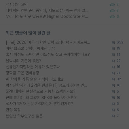
석사생의 고민
2
타대학원 컨텍 준비중인데, 지도교수님께는 언제 말씀드려야 할까요?
2
우리나라도 학구 열풍보면 Higher Doctorate 학위가 필요하다고 봅니다.
3
최근 댓글이 많이 달린 글
[무료] 2026 미국 대학원 유학 스타터팩 - 가이드북 & 합격자 컨택메일 템플릿
652
미박 탑스쿨 유학이 빡세진 이유
19
혹시 이정도 스펙이면 어느정도 잡고 준비해야하나요?
14
물박사의 기준이 뭐임?
22
신생랩가지말라는 이유가 있었구나
16
장학금 모은 랩비통장
21
AI 학회들 거품 슬슬 지적이 나오네요
32
박사진학하기에 2억은 괜찮은 (?) 정도의 경제력인가요
16
SPK 대학원 현실적으로 가능한 스펙인가요?
5
근데 여기는 왜 그렇게 SPK를 물어보는거임?
16
석사가 1저자 논문 가져가는게 흔한건가요?
5
면접 복장
5
편입생 학부연구생 질문
7