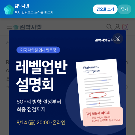
김박사넷
앱으로 보기
닫기
푸시 알림으로 소식을 빠르게
커뮤니티 홈
연구실(PI) 홍보 게시판
대학원생 모집
Recruiting PhD students at the University of Cin
국내대학원 정보
cinnati, USA
연구실&오픈랩
웃는 한나 아렌트
커뮤니티
2025.11.23
0
3206
커뮤니티 홈
전체글보기
베스트 게시판
IF 명예의전당