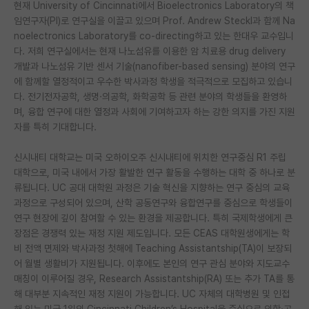
현재 University of Cincinnati에서 Bioelectronics Laboratory의 책
재팬라운지 🌸
임연구자(PI)로 연구실을 이끌고 있으며 Prof. Andrew Steckl과 함께 Na
noelectronics Laboratory를 co-directing하고 있는 한대우 교수입니
다. 저희 연구실에서는 현재 나노섬유를 이용한 암 치료용 drug delivery
개발과 나노섬유 기반 센서 기술(nanofiber-based sensing) 분야의 연구
에 함께할 열정적이고 우수한 박사과정 학생을 적극적으로 모집하고 있습니
다. 전기전자공학, 생명·의공학, 화학공학 등 관련 분야의 학생들을 환영하
며, 융합 연구에 대한 열정과 사회에 기여하고자 하는 강한 의지를 가진 지원
자를 특히 기대합니다.
신시내티 대학교는 미국 오하이오주 신시내티에 위치한 연구중심 R1 주립
대학으로, 미국 내에서 가장 활발한 연구 활동을 수행하는 대학 중 하나로 분
류됩니다. UC 공대 대학원 과정은 기술 혁신을 지향하는 연구 중심의 교육
과정으로 구성되어 있으며, 산학 공동연구와 융합연구를 중심으로 학생들이
연구 현장에 깊이 참여할 수 있는 환경을 제공합니다. 특히 국제학생에게 큰
장점은 경쟁력 있는 재정 지원 제도입니다. 모든 CEAS 대학원생에게는 학
비 전액 면제와 박사과정 첫해에 Teaching Assistantship(TA)이 보장되
어 월별 생활비가 지원됩니다. 이후에도 본인의 연구 관심 분야와 지도교수
매칭이 이루어질 경우, Research Assistantship(RA) 또는 추가 TA를 통
해 대부분 지속적인 재정 지원이 가능합니다. UC 자체의 대학병원 및 인접
해 있는 미국 1위의 Cincinnati Children’s Hospital을 중심으로 의학·공