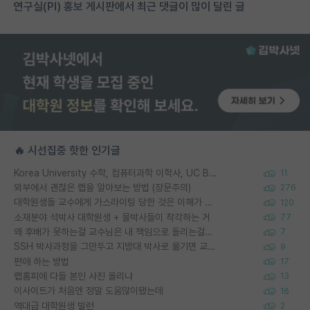
연구실(PI) 홍보 게시판에서 최근 댓글이 많이 달린 글
🔥 시선집중 핫한 인기글
Korea University 수학, 컴퓨터과학 이학사, UC Berkeley 산업공학 대학원 공학박사가 되는 것은 쉽지 않겠죠?
11
외부에서 괜찮은 랩을 알아보는 방법 (장문주의)
276
대학원생들 교수에게 가스라이팅 당한 것은 이해가 갑니다. 안타깝네요.
120
소재분야 석박사 대학원생 + 물박사들이 착각하는 거
77
왜 후배가 못하는걸 교수님은 내 책임으로 돌리는걸까요?
7
SSH 박사과정을 그만두고 지방대 박사로 옮기면 교수의 꿈은 끝일까요?
9
편애 하는 방법
17
랩홈피에 다들 본인 사진 올리냐
13
이사이트가 처음엔 정말 도움많이됐는데
16
역대급 대학원생 빌런
2