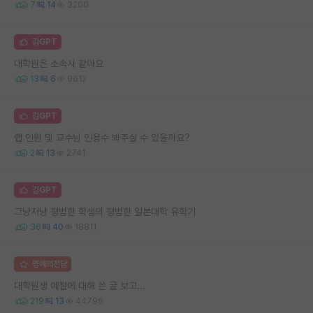
7
14
3200
김GPT
대학원은 소속사 같아요
13
6
9612
김GPT
랩 인원 및 교수님 인용수 봐주실 수 있을까요?
2
13
2741
김GPT
그냥저냥 평범한 학생의 평범한 일본대학 유학기
36
40
18811
명예의전당
대학원생 예절에 대해 쓴 글 보고...
219
13
44796