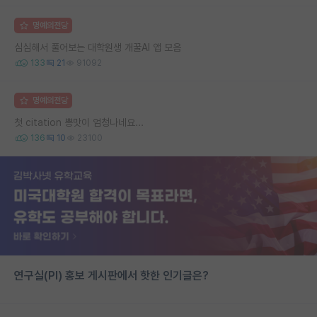
명예의전당
심심해서 풀어보는 대학원생 개꿀AI 앱 모음
133
21
91092
명예의전당
첫 citation 뽕맛이 엄청나네요...
136
10
23100
연구실(PI) 홍보 게시판에서 핫한 인기글은?