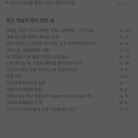
K 전전 교수님들 랩실 어떤지 질문드려요!
2
최근 댓글이 많이 달린 글
[무료] 2026 미국 대학원 유학 스타터팩 - 가이드북 & 합격자 컨택메일 템플릿
653
미박 탑스쿨 유학이 빡세진 이유
19
혹시 이정도 스펙이면 어느정도 잡고 준비해야하나요?
14
카이스트 경영공학부 서류
31
AI 학회들 거품 슬슬 지적이 나오네요
33
근데 여기는 왜 그렇게 SPK를 물어보는거임?
18
석사가 1저자 논문 가져가는게 흔한건가요?
5
면접 복장
9
편입생 학부연구생 질문
7
세컨티어 학회의 위상
6
우리나라도 학구 열풍보면 Higher Doctorate 학위가 필요하다고 봅니다.
12
연구실 후배와의 관계
5
석사 1학기부터 원래 논문 작성을 하나요?
9