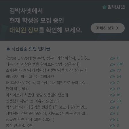
🔥 시선집중 핫한 인기글
Korea University 수학, 컴퓨터과학 이학사, UC Berkeley 산업공학 대학원 공학박사가 되는 것은 쉽지 않겠죠?
11
외부에서 괜찮은 랩을 알아보는 방법 (장문주의)
280
소재분야 석박사 대학원생 + 물박사들이 착각하는 거
77
말바꾸기 하는 교수는 피하세요
54
왜 후배가 못하는걸 교수님은 내 책임으로 돌리는걸까요?
7
편애 하는 방법
17
이사이트가 처음엔 정말 도움많이됐는데
16
신생랩가지말라는 이유가 있었구나
20
박사진학하기에 2억은 괜찮은 (?) 정도의 경제력인가요
8
타대학원 컨텍 준비중인데, 지도교수님께는 언제 말씀드려야 할까요?
2
정출연 학연 박사 질문(DGIST)
2
통신 관련 랩 추천
3