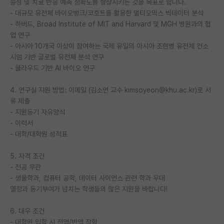
능성 및 치료 반응 예측 정확도를 향상시키는 것을 목표로 합니다.
- 대규모 유전체 바이오뱅크/코호트를 활용한 멀티오믹스 빅데이터 분석
PI 전용 게시판
- 하버드, Broad Institute of MIT and Harvard 및 MGH 병원과의 협
업 연구
인문사회 계열 게시판
- 아시아 10개국 이상이 참여하는 국제 유일의 아시아 조현병 유전체 컨소
특수/전문대학원 게시판
시엄 기반 글로벌 유전체 분석 연구
- 클라우드 기반 AI 바이오 연구
반도체/AI 게시판
4. 연구실 지원 방법: 이메일 (김소연 교수 kimsoyeon@khu.ac.kr)로 서
장학금/장학생 게시판
류 제출
- 지원동기 자유양식
학술 정보 게시판
- 이력서
- 대학/대학원 성적표
홍보 게시판
커리어
5. 자격 조건
- 전공 무관
유학교육
- 생물학과, 컴퓨터 공학, 데이터 사이언스 관련 학과 우대
열정과 동기부여가 넘치는 학생들의 많은 지원을 바랍니다!
이벤트
6. 대우 조건
반도체 아카데미
- 대학원 입학 시 전액/반액 장학