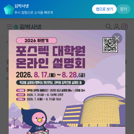
김박사넷
앱으로 보기
닫기
푸시 알림으로 소식을 빠르게
커뮤니티 홈
연구실(PI) 홍보 게시판
대학원생 모집
경희대학교 의과대학 디지털헬스학 교실/정밀의료학과 유
국내대학원 정보
전체 연구실
연구실&오픈랩
바보같은 존 필즈
커뮤니티
2025.11.08
0
3032
커뮤니티 홈
전체글보기
베스트 게시판
IF 명예의전당