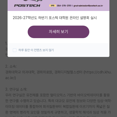
자유 게시판(아무개랩)
2026-27학년도 하반기 포스텍 대학원 온라인 설명회 실시
미국 유학 게시판
미국 대학원 합격 후기 게시판
자세히 보기
대학원생 모집 게시판
1. 연구실 이름:
경희대학교 의과대학 기초교실/디지털헬스학교실 & 정밀의료학과 유전체
하루 동안 이 컨텐츠 보지 않기
대학원 합격 후기 게시판
연구실 (https://sites.google.com/view/skimbiolab/home)
연구실(PI) 홍보 게시판
2. 소속:
경희대학교 의과대학, 경희의료원, 경희디지털헬스센터 (https://cdh.khu.
석박사 채용 정보 게시판
ac.kr/)
임용 정보 게시판
3. 연구실 소개:
학부 인턴 게시판
우리 연구실은 유전체를 포함한 멀티오믹스 기반의 바이오빅데이터를 활용
한 연구를 수행하고 있습니다. 특히 대규모 유전체 정보와 다양한 임상·역학·
취업 게시판
이미징 데이터를 통합하여 희귀질환부터 복합질환에 이르기까지 폭넓은 질
환 영역의 병리적 요인을 정밀하게 규명하고, 생물학적 해석과 임상 적용 가
임용 후기 게시판