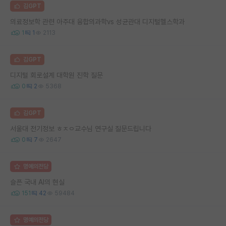
김GPT
의료정보학 관련 아주대 융합의과학vs 성균관대 디지털헬스학과
1
1
2113
김GPT
디지털 회로설계 대학원 진학 질문
0
2
5368
김GPT
서울대 전기정보 ㅎㅈㅇ교수님 연구실 질문드립니다
0
7
2647
명예의전당
슬픈 국내 AI의 현실
151
42
59484
명예의전당