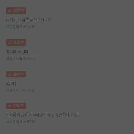
김GPT
대학원 상담좀 부탁드립니다
0
5
6281
김GPT
공대의 해병대
3
8
2975
김GPT
고려대
5
1
7432
김GPT
연세대학교 디지털애널릭틱스 융합학과 지원
0
2
8781