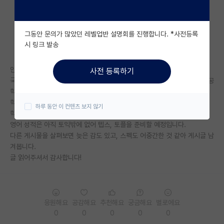
자유 게시판(아무개랩)
그동안 문의가 많았던 레벨업반 설명회를 진행합니다. *사전등록
미국 유학 게시판
시 링크 발송
미국 대학원 합격 후기 게시판
안녕하세요 이번 겨울에 졸업하는 학부생입니다.
사전 등록하기
대학원생 모집 게시판
국내 대학원 진학을 결정하게 되어 이번 년도 서울대학교 대학원 전기정보공
학부 후기모집을 목표로 준비해보려고 합니다.
대학원 합격 후기 게시판
학교, 학부는 경희대학교 서울캠에 있는 전기전자 비슷한.. 학과입니다.
하루 동안 이 컨텐츠 보지 않기
학점은 3.69/4.3입니다.
연구실(PI) 홍보 게시판
영어 성적은 아직 토익밖에 없어 텝스, 토플을 준비할 예정입니다.
다른 게시물을 살펴보면 늦은 감도 있고, 스펙도 어중간한 것 같아 게시글 남
석박사 채용 정보 게시판
겨봅니다.
글 읽어주셔서 감사합니다!
임용 정보 게시판
학부 인턴 게시판
취업 게시판
응원해요
공감해요
추천해요
궁금해요
별로에요
0
0
0
0
0
임용 후기 게시판