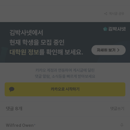
PI 전용 게시판
게시글 공유
인문사회 계열 게시판
특수/전문대학원 게시판
반도체/AI 게시판
장학금/장학생 게시판
학술 정보 게시판
카카오 계정과 연동하여 게시글에 달린
댓글 알람, 소식등을 빠르게 받아보세요
홍보 게시판
카카오로 시작하기
커리어
유학교육
댓글 8개
댓글쓰기
이벤트
반도체 아카데미
Wilfred Owen
*