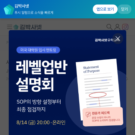
김박사넷
앱으로 보기
닫기
푸시 알림으로 소식을 빠르게
커뮤니티 홈
자유 게시판(아무개랩)
대학원생 모집
서울대학교 대학원 가능성 있을까요?
국내대학원 정보
Jean Bernard Leon Foucault
연구실&오픈랩
2021.01.02
8
7275
커뮤니티
커뮤니티 홈
전체글보기
베스트 게시판
IF 명예의전당