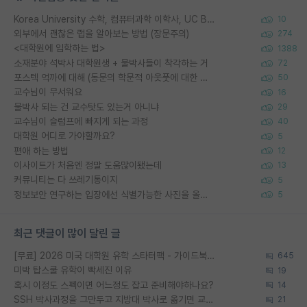
Korea University 수학, 컴퓨터과학 이학사, UC Berkeley 산업공학 대학원 공학박사가 되는 것은 쉽지 않겠죠?
10
외부에서 괜찮은 랩을 알아보는 방법 (장문주의)
274
<대학원에 입학하는 법>
1388
소재분야 석박사 대학원생 + 물박사들이 착각하는 거
72
포스텍 억까에 대해 (동문의 학문적 아웃풋에 대한 반박)
50
교수님이 무서워요
16
물박사 되는 건 교수탓도 있는거 아니냐
29
교수님이 슬럼프에 빠지게 되는 과정
40
대학원 어디로 가야할까요?
5
편애 하는 방법
12
이사이트가 처음엔 정말 도움많이됐는데
13
커뮤니티는 다 쓰레기통이지
5
정보보안 연구하는 입장에선 식별가능한 사진을 올리는건 비추이긴함
5
최근 댓글이 많이 달린 글
[무료] 2026 미국 대학원 유학 스타터팩 - 가이드북 & 합격자 컨택메일 템플릿
645
미박 탑스쿨 유학이 빡세진 이유
19
혹시 이정도 스펙이면 어느정도 잡고 준비해야하나요?
14
SSH 박사과정을 그만두고 지방대 박사로 옮기면 교수의 꿈은 끝일까요?
21