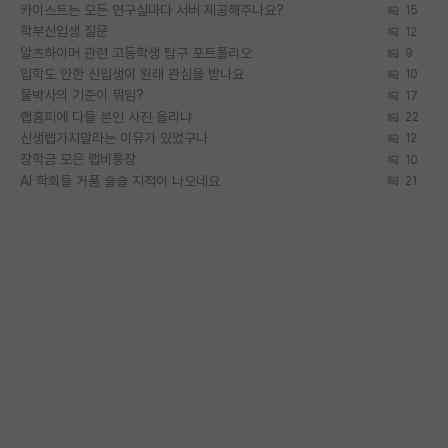
카이스트는 모든 연구실마다 서버 제공해주나요?
15
학부신입생 질문
12
알츠하이머 관련 고등학생 탐구 포트폴리오
9
입학도 안한 신입생이 원래 관심을 받나요
10
물박사의 기준이 뭐임?
17
랩홈피에 다들 본인 사진 올리냐
22
신생랩가지말라는 이유가 있었구나
12
장학금 모은 랩비통장
10
AI 학회들 거품 슬슬 지적이 나오네요
21