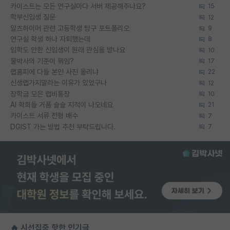
카이스트는 모든 연구실마다 서버 제공해주나요?
15
학부신입생 질문
12
알츠하이머 관련 고등학생 탐구 포트폴리오
9
연구실 학생 하나 자퇴했는데
8
입학도 안한 신입생이 원래 관심을 받나요
10
물박사의 기준이 뭐임?
17
랩홈피에 다들 본인 사진 올리냐
22
신생랩가지말라는 이유가 있었구나
12
장학금 모은 랩비통장
10
AI 학회들 거품 슬슬 지적이 나오네요
21
카이스트 서류 전형 배수
7
DGIST 가는 방법 추천 부탁드립니다.
7
🔥 시선집중 핫한 인기글