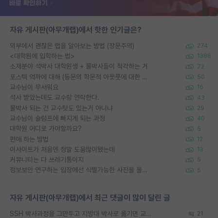
자유 게시판(아무개랩)에서 핫한 인기글은?
외부에서 괜찮은 랩을 알아보는 방법 (장문주의)
274
<대학원에 입학하는 법>
1388
소재분야 석박사 대학원생 + 물박사들이 착각하는 거
72
포스텍 억까에 대해 (동문의 학문적 아웃풋에 대한 반박)
50
교수님이 무서워요
16
석사 받았는데도 교수랑 연락한다.
43
물박사 되는 건 교수탓도 있는거 아니냐
29
교수님이 슬럼프에 빠지게 되는 과정
40
대학원 어디로 가야할까요?
5
편애 하는 방법
12
이사이트가 처음엔 정말 도움많이됐는데
13
커뮤니티는 다 쓰레기통이지
5
정보보안 연구하는 입장에선 식별가능한 사진을 올리는건 비추이긴함
5
자유 게시판(아무개랩)에서 최근 댓글이 많이 달린 글
SSH 박사과정을 그만두고 지방대 박사로 옮기면 교수의 꿈은 끝일까요?
21