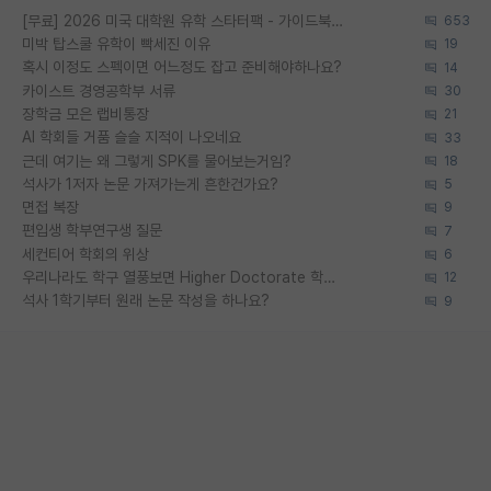
[무료] 2026 미국 대학원 유학 스타터팩 - 가이드북 & 합격자 컨택메일 템플릿
653
미박 탑스쿨 유학이 빡세진 이유
19
혹시 이정도 스펙이면 어느정도 잡고 준비해야하나요?
14
카이스트 경영공학부 서류
30
장학금 모은 랩비통장
21
AI 학회들 거품 슬슬 지적이 나오네요
33
근데 여기는 왜 그렇게 SPK를 물어보는거임?
18
석사가 1저자 논문 가져가는게 흔한건가요?
5
면접 복장
9
편입생 학부연구생 질문
7
세컨티어 학회의 위상
6
우리나라도 학구 열풍보면 Higher Doctorate 학위가 필요하다고 봅니다.
12
석사 1학기부터 원래 논문 작성을 하나요?
9