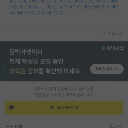
https://grad.inha.ac.kr/grad/5215/subview.do?enc=Zm5jdD
F8QEB8JTJGYmJzJTJGZ3JhZCUyRjEyNTIlMkYxNjI2NjQlMkZ
hcnRjbFZpZXcuZG8lM0Y%3D
게시글 공유
카카오 계정과 연동하여 게시글에 달린
댓글 알람, 소식등을 빠르게 받아보세요
카카오로 시작하기
댓글 0개
댓글쓰기