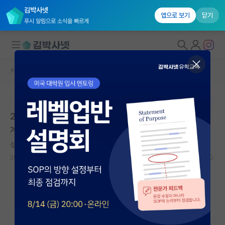
김박사넷
앱으로 보기
닫기
푸시 알림으로 소식을 빠르게
커뮤니티 홈
연구실(PI) 홍보 게시판
대학원생 모집
본문이 수정되지 않는 박제글입니다.
국내대학원 정보
2026학년도 인하대학교 기계공학과 대학원 첨단수송기
연구실&오픈랩
계설계 및 제어 연구실 석사 · 박사 · 통합과정 신입생 모집
커뮤니티
성급한 레프 톨스토이
2025.10.01
0
1772
커뮤니티 홈
전체글보기
베스트 게시판
IF 명예의전당