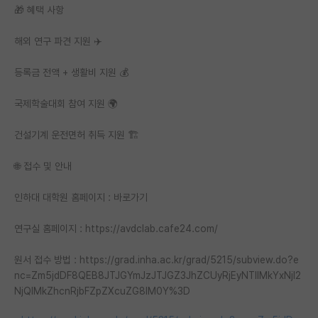
🎁 혜택 사항
재팬라운지 🌸
해외 연구 파견 지원 ✈️
등록금 전액 + 생활비 지원 💰
국제학술대회 참여 지원 🌍
건설기계 운전면허 취득 지원 🏗️
🌐 접수 및 안내
인하대 대학원 홈페이지 : 바로가기
연구실 홈페이지 : https://avdclab.cafe24.com/
원서 접수 방법 : https://grad.inha.ac.kr/grad/5215/subview.do?e
nc=Zm5jdDF8QEB8JTJGYmJzJTJGZ3JhZCUyRjEyNTIlMkYxNjI2
NjQlMkZhcnRjbFZpZXcuZG8lM0Y%3D