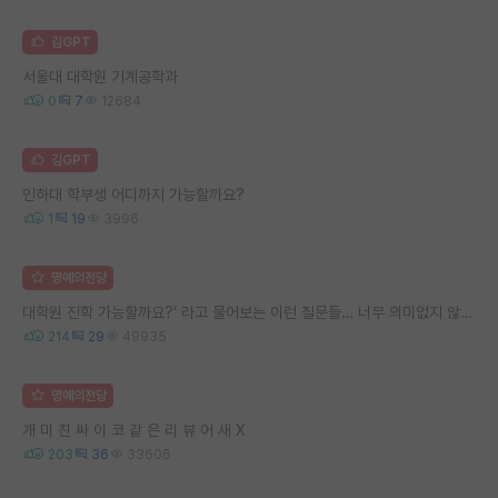
김GPT
서울대 대학원 기계공학과
0
7
12684
김GPT
인하대 학부생 어디까지 가능할까요?
1
19
3996
명예의전당
대학원 진학 가능할까요?’ 라고 물어보는 이런 질문들… 너무 의미없지 않나요?
214
29
49935
명예의전당
개 미 친 싸 이 코 같 은 리 뷰 어 새 X
203
36
33606