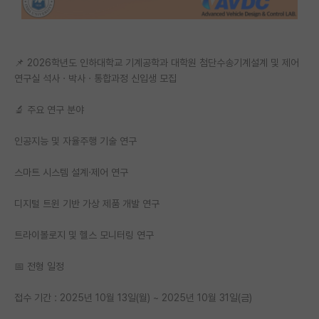
PI 전용 게시판
인문사회 계열 게시판
📌 2026학년도 인하대학교 기계공학과 대학원 첨단수송기계설계 및 제어
연구실 석사 · 박사 · 통합과정 신입생 모집
특수/전문대학원 게시판
반도체/AI 게시판
🔬 주요 연구 분야
장학금/장학생 게시판
인공지능 및 자율주행 기술 연구
학술 정보 게시판
스마트 시스템 설계·제어 연구
홍보 게시판
디지털 트윈 기반 가상 제품 개발 연구
커리어
트라이볼로지 및 헬스 모니터링 연구
유학교육
📅 전형 일정
이벤트
접수 기간 : 2025년 10월 13일(월) ~ 2025년 10월 31일(금)
반도체 아카데미