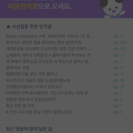
🔥 시선집중 핫한 인기글
Korea University 수학, 컴퓨터과학 이학사, UC Berkeley 산업공학 대학원 공학박사가 되는 것은 쉽지 않겠죠?
11
외부에서 괜찮은 랩을 알아보는 방법 (장문주의)
280
대학원생들 교수에게 가스라이팅 당한 것은 이해가 갑니다. 안타깝네요.
120
소재분야 석박사 대학원생 + 물박사들이 착각하는 거
77
왜 후배가 못하는걸 교수님은 내 책임으로 돌리는걸까요?
7
편애 하는 방법
17
랩홈피에 다들 본인 사진 올리냐
13
이사이트가 처음엔 정말 도움많이됐는데
16
신생랩가지말라는 이유가 있었구나
20
타대학원 컨텍 준비중인데, 지도교수님께는 언제 말씀드려야 할까요?
2
정출연 학연 박사 질문(DGIST)
2
통신 관련 랩 추천
3
K 전전 교수님들 랩실 어떤지 질문드려요!
2
최근 댓글이 많이 달린 글