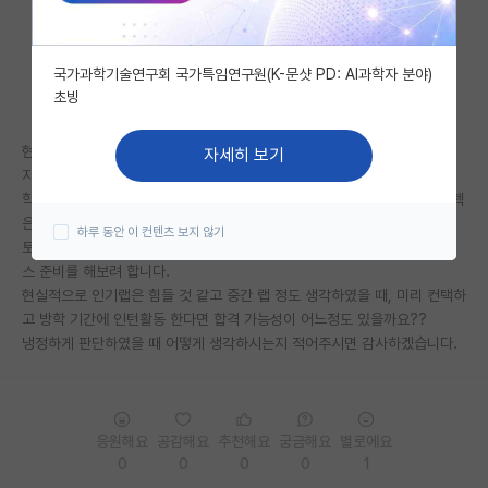
자유 게시판(아무개랩)
국가과학기술연구회 국가특임연구원(K-문샷 PD: AI과학자 분야)
미국 유학 게시판
초빙
미국 대학원 합격 후기 게시판
현재 건동홍라인 기계공학과 3학년 마친 학생입니다.
자세히 보기
대학원생 모집 게시판
지방국립대 2년 수료후 편입하였습니다.
학점은 전적대 4.0x, 현재 4.0x이며 학부 전공수업 공부한 것 외에 타 스펙
대학원 합격 후기 게시판
은 없는 상태입니다.
하루 동안 이 컨텐츠 보지 않기
토익은 975점 있으며, 서울대학교 기계공학부 대학원 가능성이 있다면 텝
연구실(PI) 홍보 게시판
스 준비를 해보려 합니다.
현실적으로 인기랩은 힘들 것 같고 중간 랩 정도 생각하였을 때, 미리 컨택하
석박사 채용 정보 게시판
고 방학 기간에 인턴활동 한다면 합격 가능성이 어느정도 있을까요??
냉정하게 판단하였을 때 어떻게 생각하시는지 적어주시면 감사하겠습니다.
임용 정보 게시판
학부 인턴 게시판
취업 게시판
응원해요
공감해요
추천해요
궁금해요
별로에요
0
0
0
0
1
임용 후기 게시판