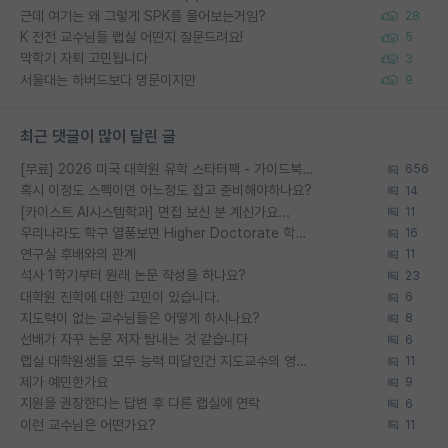
근데 여기는 왜 그렇게 SPK를 물어보는거임?
28
K 전전 교수님들 랩실 어떤지 질문드려요!
5
막학기 자퇴 고민됩니다
3
서울대는 하버드보다 명문이지만
9
최근 댓글이 많이 달린 글
[무료] 2026 미국 대학원 유학 스타터팩 - 가이드북 & 합격자 컨택메일 템플릿
656
혹시 이정도 스펙이면 어느정도 잡고 준비해야하나요?
14
[카이스트 AI시스템학과] 면접 보신 분 계신가요...
11
우리나라도 학구 열풍보면 Higher Doctorate 학위가 필요하다고 봅니다.
16
연구실 후배와의 관계
11
석사 1학기부터 원래 논문 작성을 하나요?
23
대학원 진학에 대한 고민이 있습니다.
6
지도력이 없는 교수님들은 어떻게 하시나요?
8
선배가 자꾸 논문 저자 탐내는 것 같습니다
6
랩실 대학원생들 모두 능력 미달인건 지도교수의 영향 아닌가?
11
제가 예민한가요
9
지원을 권장한다는 답변 후 다른 랩실에 연락
6
이런 교수님은 어떤가요?
11