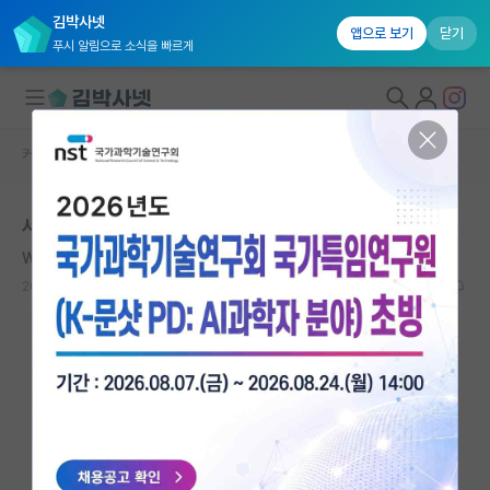
김박사넷
앱으로 보기
닫기
푸시 알림으로 소식을 빠르게
커뮤니티 홈
자유 게시판(아무개랩)
대학원생 모집
서울대학교 대학원 기계공학부 지원 관련(합격 가능성)
국내대학원 정보
William Faulkner
연구실&오픈랩
2021.01.02
5
8070
커뮤니티
커뮤니티 홈
전체글보기
베스트 게시판
IF 명예의전당