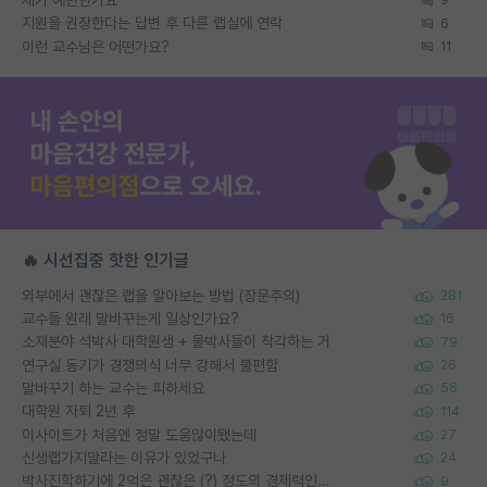
9
지원을 권장한다는 답변 후 다른 랩실에 연락
6
이런 교수님은 어떤가요?
11
🔥 시선집중 핫한 인기글
외부에서 괜찮은 랩을 알아보는 방법 (장문주의)
281
교수들 원래 말바꾸는게 일상인가요?
16
소재분야 석박사 대학원생 + 물박사들이 착각하는 거
79
연구실 동기가 경쟁의식 너무 강해서 불편함
26
말바꾸기 하는 교수는 피하세요
56
대학원 자퇴 2년 후
114
이사이트가 처음엔 정말 도움많이됐는데
27
신생랩가지말라는 이유가 있었구나
24
박사진학하기에 2억은 괜찮은 (?) 정도의 경제력인가요
9