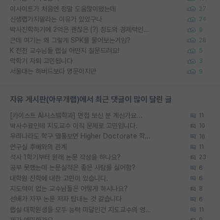
이사이트가 처음엔 정말 도움많이됐는데
27
신생랩가지말라는 이유가 있었구나
24
박사진학하기에 2억은 괜찮은 (?) 정도의 경제력인가요
9
근데 여기는 왜 그렇게 SPK를 물어보는거임?
28
K 전전 교수님들 랩실 어떤지 질문드려요!
5
막학기 자퇴 고민됩니다
3
서울대는 하버드보다 명문이지만
9
자유 게시판(아무개랩)에서 최근 댓글이 많이 달린 글
[카이스트 AI시스템학과] 면접 보신 분 계신가요...
11
박사수료인데 지도교수 이직 문제로 고민입니다.
10
우리나라도 학구 열풍보면 Higher Doctorate 학위가 필요하다고 봅니다.
16
연구실 후배와의 관계
11
석사 1학기부터 원래 논문 작성을 하나요?
23
공부 못했는데 논문실적은 좋은 사람을 싫어함?
6
대학원 진학에 대한 고민이 있습니다.
6
지도력이 없는 교수님들은 어떻게 하시나요?
8
선배가 자꾸 논문 저자 탐내는 것 같습니다
6
랩실 대학원생들 모두 능력 미달인건 지도교수의 영향 아닌가?
11
제가 예민한가요