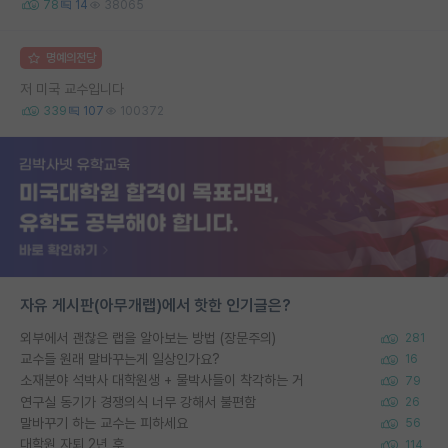
78
14
38065
명예의전당
저 미국 교수입니다
339
107
100372
자유 게시판(아무개랩)에서 핫한 인기글은?
외부에서 괜찮은 랩을 알아보는 방법 (장문주의)
281
교수들 원래 말바꾸는게 일상인가요?
16
소재분야 석박사 대학원생 + 물박사들이 착각하는 거
79
연구실 동기가 경쟁의식 너무 강해서 불편함
26
말바꾸기 하는 교수는 피하세요
56
대학원 자퇴 2년 후
114