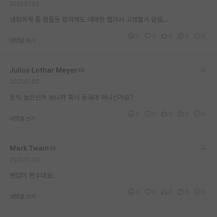
2021.01.02
재팬라운지 🌸
냉정하게 좀 힘들듯 합격해도 애매한 랩가서 고생할거 같음...
0
0
0
0
0
대댓글 쓰기
Julius Lothar Meyer
2021.01.02
토익 높으신거 보니까 혹시 동국대 아니신가요?
0
0
0
0
0
대댓글 쓰기
Mark Twain
2021.01.02
편입이 변수네요.
0
0
0
0
0
대댓글 쓰기