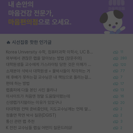
🔥 시선집중 핫한 인기글
Korea University 수학, 컴퓨터과학 이학사, UC Berkeley 산업공학 대학원 공학박사가 되는 것은 쉽지 않겠죠?
11
외부에서 괜찮은 랩을 알아보는 방법 (장문주의)
280
대학원생들 교수에게 가스라이팅 당한 것은 이해가 갑니다. 안타깝네요.
120
소재분야 석박사 대학원생 + 물박사들이 착각하는 거
77
왜 후배가 못하는걸 교수님은 내 책임으로 돌리는걸까요?
7
편애 하는 방법
17
랩홈피에 다들 본인 사진 올리냐
13
이사이트가 처음엔 정말 도움많이됐는데
16
신생랩가지말라는 이유가 있었구나
20
타대학원 컨텍 준비중인데, 지도교수님께는 언제 말씀드려야 할까요?
2
정출연 학연 박사 질문(DGIST)
2
통신 관련 랩 추천
3
K 전전 교수님들 랩실 어떤지 질문드려요!
2