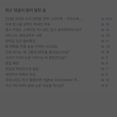
최근 댓글이 많이 달린 글
[무료] 2026 미국 대학원 유학 스타터팩 - 가이드북 & 합격자 컨택메일 템플릿
653
미박 탑스쿨 유학이 빡세진 이유
19
혹시 이정도 스펙이면 어느정도 잡고 준비해야하나요?
14
카이스트 경영공학부 서류
30
장학금 모은 랩비통장
21
AI 학회들 거품 슬슬 지적이 나오네요
33
근데 여기는 왜 그렇게 SPK를 물어보는거임?
18
석사가 1저자 논문 가져가는게 흔한건가요?
5
면접 복장
9
편입생 학부연구생 질문
7
세컨티어 학회의 위상
6
우리나라도 학구 열풍보면 Higher Doctorate 학위가 필요하다고 봅니다.
12
석사 1학기부터 원래 논문 작성을 하나요?
9