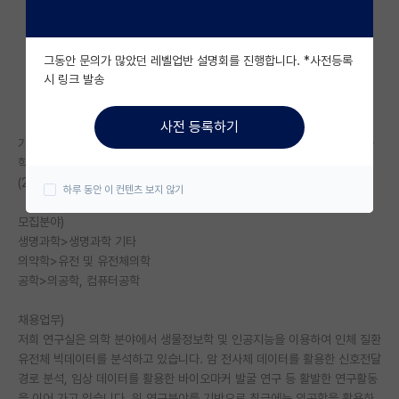
자유 게시판(아무개랩)
그동안 문의가 많았던 레벨업반 설명회를 진행합니다. *사전등록
미국 유학 게시판
시 링크 발송
미국 대학원 합격 후기 게시판
사전 등록하기
대학원생 모집 게시판
가천대 “생물정보학 및 유전체의학 연구실”에서 생물정보학 및 유전체의과
학을 연구할 대학원생(석사/박사과정)을 모집합니다.
대학원 합격 후기 게시판
(2026년도 1학기)
하루 동안 이 컨텐츠 보지 않기
연구실(PI) 홍보 게시판
모집분야)
생명과학>생명과학 기타
석박사 채용 정보 게시판
의약학>유전 및 유전체의학
공학>의공학, 컴퓨터공학
임용 정보 게시판
학부 인턴 게시판
채용업무)
저희 연구실은 의학 분야에서 생물정보학 및 인공지능을 이용하여 인체 질환
취업 게시판
유전체 빅데이터를 분석하고 있습니다. 암 전사체 데이터를 활용한 신호전달
경로 분석, 임상 데이터를 활용한 바이오마커 발굴 연구 등 활발한 연구활동
임용 후기 게시판
을 이어 가고 있습니다. 위 연구분야를 기반으로 최근에는 의공학을 활용하