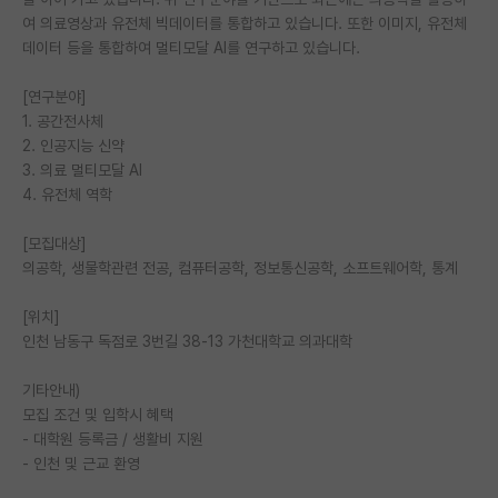
여 의료영상과 유전체 빅데이터를 통합하고 있습니다. 또한 이미지, 유전체
PI 전용 게시판
데이터 등을 통합하여 멀티모달 AI를 연구하고 있습니다.
인문사회 계열 게시판
[연구분야]
1. 공간전사체
특수/전문대학원 게시판
2. 인공지능 신약
반도체/AI 게시판
3. 의료 멀티모달 AI
4. 유전체 역학
장학금/장학생 게시판
[모집대상]
학술 정보 게시판
의공학, 생물학관련 전공, 컴퓨터공학, 정보통신공학, 소프트웨어학, 통계
홍보 게시판
[위치]
인천 남동구 독점로 3번길 38-13 가천대학교 의과대학
커리어
유학교육
기타안내)
모집 조건 및 입학시 혜택
이벤트
- 대학원 등록금 / 생활비 지원
- 인천 및 근교 환영
반도체 아카데미