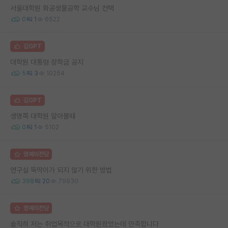
서울대학원 화공생물공학 교수님 컨택
0
1
6522
김GPT
대학원 대통령 장학금 공지
5
3
10254
김GPT
생명쪽 대학원 알아볼때
0
1
5102
명예의전당
연구실 뚝딱이가 되지 않기 위한 방법
398
20
79930
명예의전당
솔직히 저는 취업목적으로 대학원왔었는데 만족합니다