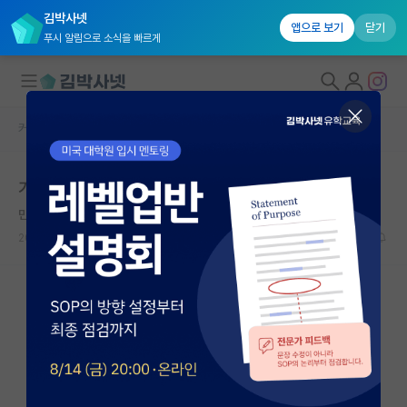
김박사넷
앱으로 보기
닫기
푸시 알림으로 소식을 빠르게
커뮤니티 홈
연구실(PI) 홍보 게시판
대학원생 모집
가천대학교 일반대학원 석박사 모집공고
국내대학원 정보
만만한 밀턴 프리드먼
연구실&오픈랩
2025.09.02
0
2471
커뮤니티
커뮤니티 홈
전체글보기
베스트 게시판
IF 명예의전당