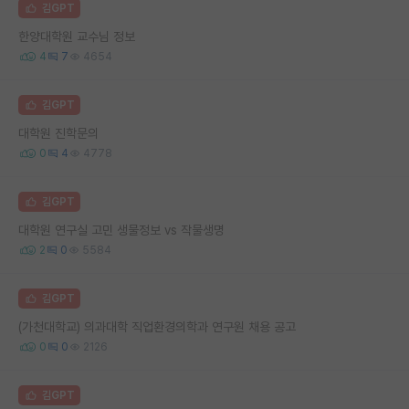
김GPT
한양대학원 교수님 정보
4
7
4654
김GPT
대학원 진학문의
0
4
4778
김GPT
대학원 연구실 고민 생물정보 vs 작물생명
2
0
5584
김GPT
(가천대학교) 의과대학 직업환경의학과 연구원 채용 공고
0
0
2126
김GPT