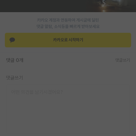
PI 전용 게시판
카카오 계정과 연동하여 게시글에 달린
인문사회 계열 게시판
댓글 알람, 소식등을 빠르게 받아보세요
특수/전문대학원 게시판
카카오로 시작하기
반도체/AI 게시판
장학금/장학생 게시판
댓글 0개
댓글쓰기
학술 정보 게시판
댓글쓰기
홍보 게시판
커리어
유학교육
이벤트
반도체 아카데미