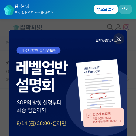
김박사넷
앱으로 보기
닫기
푸시 알림으로 소식을 빠르게
커뮤니티 홈
자유 게시판(아무개랩)
대학원생 모집
카이스트 생명과학과 대학원
국내대학원 정보
Olivier Messiaen
연구실&오픈랩
2021.01.15
0
8307
커뮤니티
커뮤니티 홈
전체글보기
베스트 게시판
IF 명예의전당