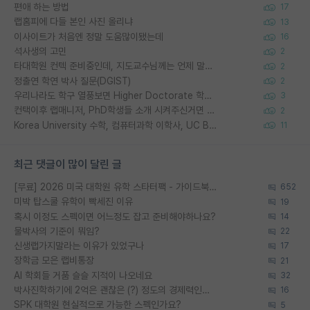
편애 하는 방법
17
랩홈피에 다들 본인 사진 올리냐
13
이사이트가 처음엔 정말 도움많이됐는데
16
석사생의 고민
2
타대학원 컨텍 준비중인데, 지도교수님께는 언제 말씀드려야 할까요?
2
정출연 학연 박사 질문(DGIST)
2
우리나라도 학구 열풍보면 Higher Doctorate 학위가 필요하다고 봅니다.
3
컨택이후 랩매니저, PhD학생들 소개 시켜주신거면 거의 컨펌에 가깝나요?
2
Korea University 수학, 컴퓨터과학 이학사, UC Berkeley 산업공학 대학원 공학박사가 되는 것은 쉽지 않겠죠?
11
최근 댓글이 많이 달린 글
[무료] 2026 미국 대학원 유학 스타터팩 - 가이드북 & 합격자 컨택메일 템플릿
652
미박 탑스쿨 유학이 빡세진 이유
19
혹시 이정도 스펙이면 어느정도 잡고 준비해야하나요?
14
물박사의 기준이 뭐임?
22
신생랩가지말라는 이유가 있었구나
17
장학금 모은 랩비통장
21
AI 학회들 거품 슬슬 지적이 나오네요
32
박사진학하기에 2억은 괜찮은 (?) 정도의 경제력인가요
16
SPK 대학원 현실적으로 가능한 스펙인가요?
5