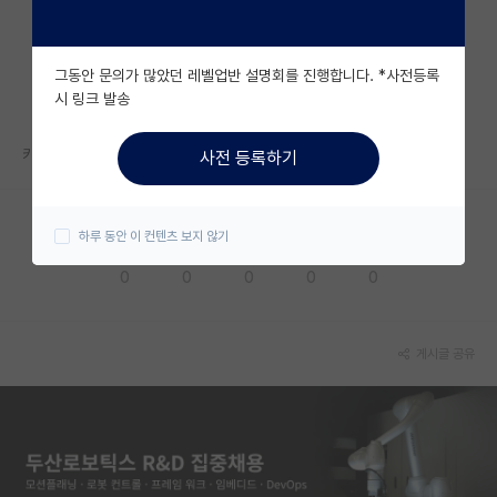
자유 게시판(아무개랩)
그동안 문의가 많았던 레벨업반 설명회를 진행합니다. *사전등록
미국 유학 게시판
시 링크 발송
미국 대학원 합격 후기 게시판
카이스트 생명과학과 ㅈㅅㅇ 교수님 랩실 어떠신지 아시는분 계신가요??
사전 등록하기
대학원생 모집 게시판
대학원 합격 후기 게시판
하루 동안 이 컨텐츠 보지 않기
응원해요
공감해요
추천해요
궁금해요
별로에요
연구실(PI) 홍보 게시판
0
0
0
0
0
석박사 채용 정보 게시판
임용 정보 게시판
게시글 공유
학부 인턴 게시판
취업 게시판
임용 후기 게시판