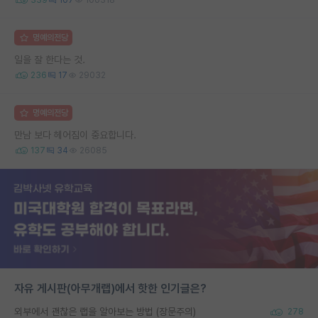
명예의전당
일을 잘 한다는 것.
236
17
29032
명예의전당
만남 보다 헤어짐이 중요합니다.
137
34
26085
자유 게시판(아무개랩)에서 핫한 인기글은?
외부에서 괜찮은 랩을 알아보는 방법 (장문주의)
278