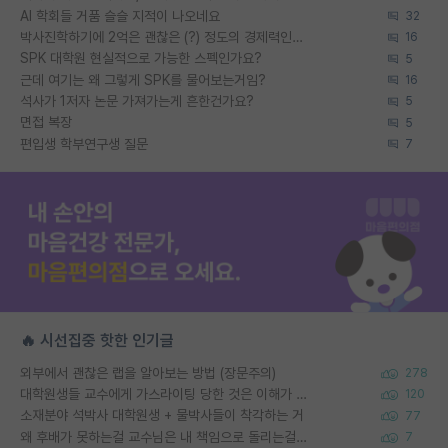
AI 학회들 거품 슬슬 지적이 나오네요
32
박사진학하기에 2억은 괜찮은 (?) 정도의 경제력인가요
16
SPK 대학원 현실적으로 가능한 스펙인가요?
5
근데 여기는 왜 그렇게 SPK를 물어보는거임?
16
석사가 1저자 논문 가져가는게 흔한건가요?
5
면접 복장
5
편입생 학부연구생 질문
7
🔥 시선집중 핫한 인기글
외부에서 괜찮은 랩을 알아보는 방법 (장문주의)
278
대학원생들 교수에게 가스라이팅 당한 것은 이해가 갑니다. 안타깝네요.
120
소재분야 석박사 대학원생 + 물박사들이 착각하는 거
77
왜 후배가 못하는걸 교수님은 내 책임으로 돌리는걸까요?
7