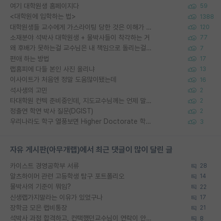
여기 대학원생 홈페이지다
59
<대학원에 입학하는 법>
1388
대학원생들 교수에게 가스라이팅 당한 것은 이해가 갑니다. 안타깝네요.
120
소재분야 석박사 대학원생 + 물박사들이 착각하는 거
77
왜 후배가 못하는걸 교수님은 내 책임으로 돌리는걸까요?
7
편애 하는 방법
17
랩홈피에 다들 본인 사진 올리냐
13
이사이트가 처음엔 정말 도움많이됐는데
16
석사생의 고민
2
타대학원 컨텍 준비중인데, 지도교수님께는 언제 말씀드려야 할까요?
2
정출연 학연 박사 질문(DGIST)
2
우리나라도 학구 열풍보면 Higher Doctorate 학위가 필요하다고 봅니다.
3
자유 게시판(아무개랩)에서 최근 댓글이 많이 달린 글
카이스트 경영공학부 서류
28
알츠하이머 관련 고등학생 탐구 포트폴리오
14
물박사의 기준이 뭐임?
22
신생랩가지말라는 이유가 있었구나
17
장학금 모은 랩비통장
21
석박사 과정 합격하고, 컨택했던교수님이 연락이 안됩니다...
8