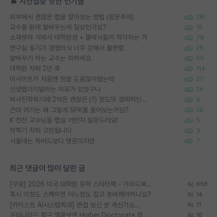
🔥 시선집중 핫한 인기글
외부에서 괜찮은 랩을 알아보는 방법 (장문주의)
281
교수들 원래 말바꾸는게 일상인가요?
16
소재분야 석박사 대학원생 + 물박사들이 착각하는 거
79
연구실 동기가 경쟁의식 너무 강해서 불편함
26
말바꾸기 하는 교수는 피하세요
56
대학원 자퇴 2년 후
114
이사이트가 처음엔 정말 도움많이됐는데
27
신생랩가지말라는 이유가 있었구나
24
박사진학하기에 2억은 괜찮은 (?) 정도의 경제력인가요
9
근데 여기는 왜 그렇게 SPK를 물어보는거임?
28
K 전전 교수님들 랩실 어떤지 질문드려요!
5
막학기 자퇴 고민됩니다
3
서울대는 하버드보다 명문이지만
7
최근 댓글이 많이 달린 글
[무료] 2026 미국 대학원 유학 스타터팩 - 가이드북 & 합격자 컨택메일 템플릿
656
혹시 이정도 스펙이면 어느정도 잡고 준비해야하나요?
14
[카이스트 AI시스템학과] 면접 보신 분 계신가요...
11
우리나라도 학구 열풍보면 Higher Doctorate 학위가 필요하다고 봅니다.
16