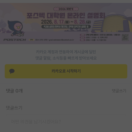
PI 전용 게시판
인문사회 계열 게시판
특수/전문대학원 게시판
반도체/AI 게시판
카카오 계정과 연동하여 게시글에 달린
장학금/장학생 게시판
댓글 알람, 소식등을 빠르게 받아보세요
학술 정보 게시판
카카오로 시작하기
홍보 게시판
댓글 0개
댓글쓰기
커리어
유학교육
댓글쓰기
이벤트
반도체 아카데미