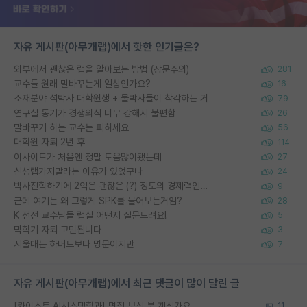
자유 게시판(아무개랩)에서 핫한 인기글은?
외부에서 괜찮은 랩을 알아보는 방법 (장문주의)
281
교수들 원래 말바꾸는게 일상인가요?
16
소재분야 석박사 대학원생 + 물박사들이 착각하는 거
79
연구실 동기가 경쟁의식 너무 강해서 불편함
26
말바꾸기 하는 교수는 피하세요
56
대학원 자퇴 2년 후
114
이사이트가 처음엔 정말 도움많이됐는데
27
신생랩가지말라는 이유가 있었구나
24
박사진학하기에 2억은 괜찮은 (?) 정도의 경제력인가요
9
근데 여기는 왜 그렇게 SPK를 물어보는거임?
28
K 전전 교수님들 랩실 어떤지 질문드려요!
5
막학기 자퇴 고민됩니다
3
서울대는 하버드보다 명문이지만
7
자유 게시판(아무개랩)에서 최근 댓글이 많이 달린 글
[카이스트 AI시스템학과] 면접 보신 분 계신가요...
11