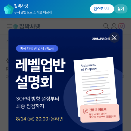
김박사넷
앱으로 보기
닫기
푸시 알림으로 소식을 빠르게
커뮤니티 홈
자유 게시판(아무개랩)
대학원생 모집
성균관대 삼성융합의과학원 질문이요
국내대학원 정보
Renato Dulbecco
연구실&오픈랩
2020.09.27
0
8904
커뮤니티
커뮤니티 홈
전체글보기
베스트 게시판
IF 명예의전당