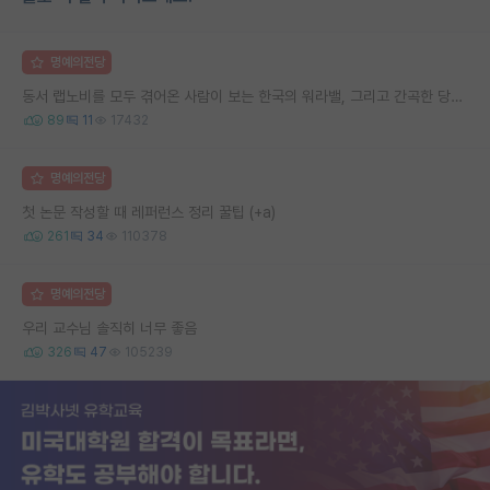
명예의전당
동서 랩노비를 모두 겪어온 사람이 보는 한국의 워라밸, 그리고 간곡한 당부의 말씀
89
11
17432
명예의전당
첫 논문 작성할 때 레퍼런스 정리 꿀팁 (+a)
261
34
110378
명예의전당
우리 교수님 솔직히 너무 좋음
326
47
105239