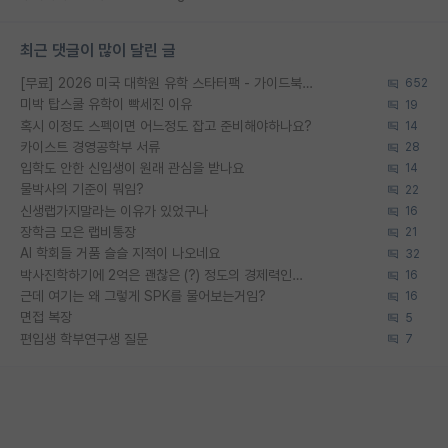
최근 댓글이 많이 달린 글
[무료] 2026 미국 대학원 유학 스타터팩 - 가이드북 & 합격자 컨택메일 템플릿
652
미박 탑스쿨 유학이 빡세진 이유
19
혹시 이정도 스펙이면 어느정도 잡고 준비해야하나요?
14
카이스트 경영공학부 서류
28
입학도 안한 신입생이 원래 관심을 받나요
14
물박사의 기준이 뭐임?
22
신생랩가지말라는 이유가 있었구나
16
장학금 모은 랩비통장
21
AI 학회들 거품 슬슬 지적이 나오네요
32
박사진학하기에 2억은 괜찮은 (?) 정도의 경제력인가요
16
근데 여기는 왜 그렇게 SPK를 물어보는거임?
16
면접 복장
5
편입생 학부연구생 질문
7