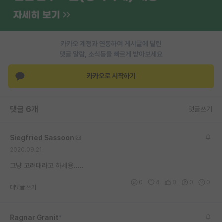
PI 전용 게시판
인문사회 계열 게시판
카카오 계정과 연동하여 게시글에 달린
댓글 알람, 소식등을 빠르게 받아보세요
특수/전문대학원 게시판
반도체/AI 게시판
카카오로 시작하기
장학금/장학생 게시판
댓글 6개
댓글쓰기
학술 정보 게시판
홍보 게시판
Siegfried Sassoon
2020.09.21
커리어
그냥 고려대라고 하세용.....
유학교육
0
4
0
0
0
대댓글 쓰기
이벤트
반도체 아카데미
Ragnar Granit
*