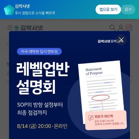
김박사넷
앱으로 보기
닫기
푸시 알림으로 소식을 빠르게
커뮤니티 홈
자유 게시판(아무개랩)
대학원생 모집
Yk의 k대 교수님
국내대학원 정보
John William Strutt, Lord Rayleigh
연구실&오픈랩
2020.09.21
6
7702
커뮤니티
커뮤니티 홈
전체글보기
베스트 게시판
IF 명예의전당