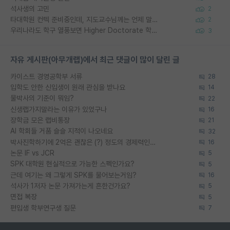
석사생의 고민
2
타대학원 컨텍 준비중인데, 지도교수님께는 언제 말씀드려야 할까요?
2
우리나라도 학구 열풍보면 Higher Doctorate 학위가 필요하다고 봅니다.
3
자유 게시판(아무개랩)에서 최근 댓글이 많이 달린 글
카이스트 경영공학부 서류
28
입학도 안한 신입생이 원래 관심을 받나요
14
물박사의 기준이 뭐임?
22
신생랩가지말라는 이유가 있었구나
16
장학금 모은 랩비통장
21
AI 학회들 거품 슬슬 지적이 나오네요
32
박사진학하기에 2억은 괜찮은 (?) 정도의 경제력인가요
16
논문 IF vs JCR
5
SPK 대학원 현실적으로 가능한 스펙인가요?
5
근데 여기는 왜 그렇게 SPK를 물어보는거임?
16
석사가 1저자 논문 가져가는게 흔한건가요?
5
면접 복장
5
편입생 학부연구생 질문
7