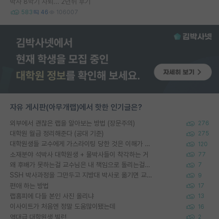
박사 8학기 자퇴... 2년뒤 후기
583
46
106007
자유 게시판(아무개랩)에서 핫한 인기글은?
외부에서 괜찮은 랩을 알아보는 방법 (장문주의)
276
대학원 월급 정리해준다 (공대 기준)
275
대학원생들 교수에게 가스라이팅 당한 것은 이해가 갑니다. 안타깝네요.
120
소재분야 석박사 대학원생 + 물박사들이 착각하는 거
77
왜 후배가 못하는걸 교수님은 내 책임으로 돌리는걸까요?
7
SSH 박사과정을 그만두고 지방대 박사로 옮기면 교수의 꿈은 끝일까요?
9
편애 하는 방법
17
랩홈피에 다들 본인 사진 올리냐
13
이사이트가 처음엔 정말 도움많이됐는데
16
역대급 대학원생 빌런
2