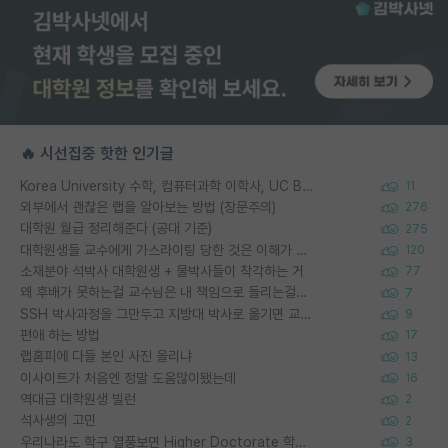
🔥 시선집중 핫한 인기글
Korea University 수학, 컴퓨터과학 이학사, UC Berkeley 산업공학 대학원 공학박사가 되는 것은 쉽지 않겠죠?
11
외부에서 괜찮은 랩을 알아보는 방법 (장문주의)
276
대학원 월급 정리해준다 (공대 기준)
275
대학원생들 교수에게 가스라이팅 당한 것은 이해가 갑니다. 안타깝네요.
120
소재분야 석박사 대학원생 + 물박사들이 착각하는 거
77
왜 후배가 못하는걸 교수님은 내 책임으로 돌리는걸까요?
7
SSH 박사과정을 그만두고 지방대 박사로 옮기면 교수의 꿈은 끝일까요?
9
편애 하는 방법
17
랩홈피에 다들 본인 사진 올리냐
13
이사이트가 처음엔 정말 도움많이됐는데
16
역대급 대학원생 빌런
2
석사생의 고민
2
우리나라도 학구 열풍보면 Higher Doctorate 학위가 필요하다고 봅니다.
3