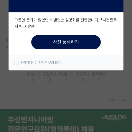
자유 게시판(아무개랩)
그동안 문의가 많았던 레벨업반 설명회를 진행합니다. *사전등록
미국 유학 게시판
시 링크 발송
미국 대학원 합격 후기 게시판
고대 미생물바이오공학연구실 한성옥 교수님 어떠신가여
사전 등록하기
대학원생 모집 게시판
아시는 분 계세요?
대학원 합격 후기 게시판
하루 동안 이 컨텐츠 보지 않기
연구실(PI) 홍보 게시판
응원해요
공감해요
추천해요
궁금해요
별로에요
0
0
0
0
0
석박사 채용 정보 게시판
임용 정보 게시판
게시글 공유
학부 인턴 게시판
취업 게시판
임용 후기 게시판