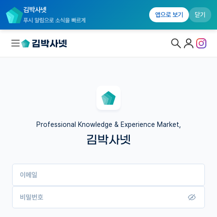
김박사넷
앱으로 보기
닫기
푸시 알림으로 소식을 빠르게
대학원생 모집
국내대학원 정보
연구실&오픈랩
Professional Knowledge & Experience Market,
김박사넷
커뮤니티
커리어
이메일
유학교육
이벤트
비밀번호
반도체 아카데미