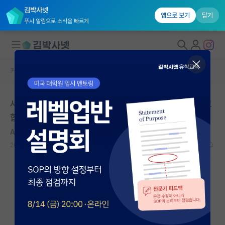
김박사넷
앱으로 보기
닫기
푸시 알림으로 소식을 빠르게
커뮤니티 홈
자유 게시판(아무개랩)
대학원생 모집
서울대 컴공 대학원 2021 전기 내일이라도 컨택넣으려고
국내대학원 정보
합니다..
연구실&오픈랩
Al-Zahrawi
커뮤니티
2020.09.12
15
10731
커뮤니티 홈
전체글보기
베스트 게시판
IF 명예의전당