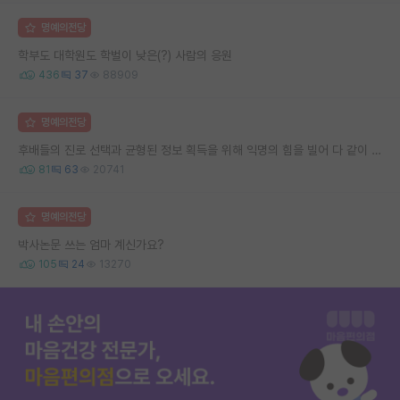
명예의전당
학부도 대학원도 학벌이 낮은(?) 사람의 응원
436
37
88909
명예의전당
후배들의 진로 선택과 균형된 정보 획득을 위해 익명의 힘을 빌어 다 같이 연봉 공개 타임 한번 갖는 것 어때요?
81
63
20741
명예의전당
박사논문 쓰는 엄마 계신가요?
105
24
13270