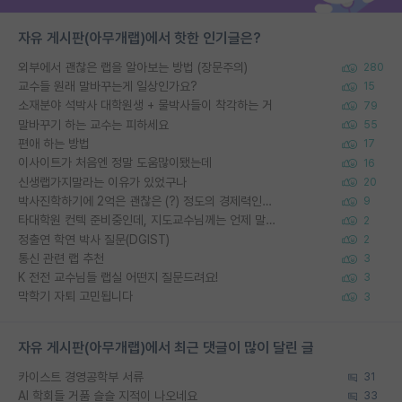
자유 게시판(아무개랩)에서 핫한 인기글은?
외부에서 괜찮은 랩을 알아보는 방법 (장문주의)
280
교수들 원래 말바꾸는게 일상인가요?
15
소재분야 석박사 대학원생 + 물박사들이 착각하는 거
79
말바꾸기 하는 교수는 피하세요
55
편애 하는 방법
17
이사이트가 처음엔 정말 도움많이됐는데
16
신생랩가지말라는 이유가 있었구나
20
박사진학하기에 2억은 괜찮은 (?) 정도의 경제력인가요
9
타대학원 컨텍 준비중인데, 지도교수님께는 언제 말씀드려야 할까요?
2
정출연 학연 박사 질문(DGIST)
2
통신 관련 랩 추천
3
K 전전 교수님들 랩실 어떤지 질문드려요!
3
막학기 자퇴 고민됩니다
3
자유 게시판(아무개랩)에서 최근 댓글이 많이 달린 글
카이스트 경영공학부 서류
31
AI 학회들 거품 슬슬 지적이 나오네요
33