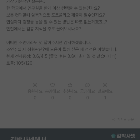
가장 기본적인 질문은..
한 학교에서 연구실을 한개 이상 컨택할 수 있는건가요?
PI 전용 게시판
보통 컨택할때 암묵적으로 포트폴리오 제출이 필수인지요?
랩실마다 경쟁률 등을 알 수 있는 방법은 따로 없는거겠죠..?
인문사회 계열 게시판
면접에서는 컴공 지식을 주로 물어보시나요?
특수/전문대학원 게시판
어떠한 조언이라도 댓 달아주시면 감사하겠습니다.
반도체/AI 게시판
조언주실 제 상황판단?에 도움이 될까 싶은 제 성적은 이렇습니다.
현재 전체평점: 3.6/4.5 (졸업 후는 3.8이 최대일 것 같습니다ㅠ)
장학금/장학생 게시판
토플: 105/120
학술 정보 게시판
홍보 게시판
응원해요
공감해요
추천해요
궁금해요
별로에요
커리어
0
0
0
0
1
유학교육
게시글 공유
이벤트
반도체 아카데미