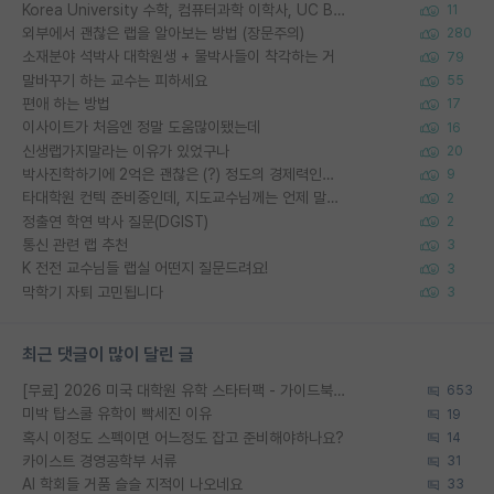
Korea University 수학, 컴퓨터과학 이학사, UC Berkeley 산업공학 대학원 공학박사가 되는 것은 쉽지 않겠죠?
11
외부에서 괜찮은 랩을 알아보는 방법 (장문주의)
280
소재분야 석박사 대학원생 + 물박사들이 착각하는 거
79
말바꾸기 하는 교수는 피하세요
55
편애 하는 방법
17
이사이트가 처음엔 정말 도움많이됐는데
16
신생랩가지말라는 이유가 있었구나
20
박사진학하기에 2억은 괜찮은 (?) 정도의 경제력인가요
9
타대학원 컨텍 준비중인데, 지도교수님께는 언제 말씀드려야 할까요?
2
정출연 학연 박사 질문(DGIST)
2
통신 관련 랩 추천
3
K 전전 교수님들 랩실 어떤지 질문드려요!
3
막학기 자퇴 고민됩니다
3
최근 댓글이 많이 달린 글
[무료] 2026 미국 대학원 유학 스타터팩 - 가이드북 & 합격자 컨택메일 템플릿
653
미박 탑스쿨 유학이 빡세진 이유
19
혹시 이정도 스펙이면 어느정도 잡고 준비해야하나요?
14
카이스트 경영공학부 서류
31
AI 학회들 거품 슬슬 지적이 나오네요
33