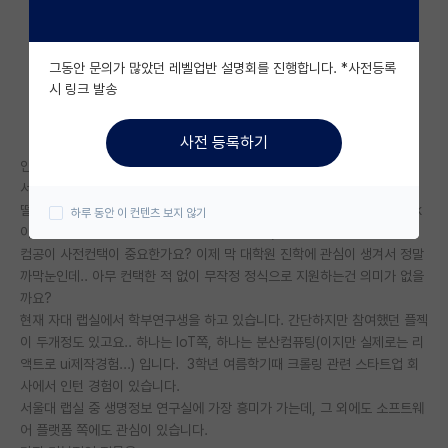
자유 게시판(아무개랩)
그동안 문의가 많았던 레벨업반 설명회를 진행합니다. *사전등록
미국 유학 게시판
시 링크 발송
미국 대학원 합격 후기 게시판
사전 등록하기
대학원생 모집 게시판
인서울 대학 컴공 막학기생인데,
서울대 컴공 대학원 곧 모집 마감인 2021 전기모집에 지원하려고 합니다.
대학원 합격 후기 게시판
떨어지면 바로 내년 가을학기에도 지원할 계획이엇구요 원래.. (목표는 spk
하루 동안 이 컨텐츠 보지 않기
이고 그중에서도 서울대가 정말 가고싶습니다..)
연구실(PI) 홍보 게시판
컴공이 사전컨택이 중요한가요? 이제 막 대학원 진학에 관심이 생겨서 정말
까막눈인데.. 아무 컨택한 적 없이 무작정 정식으로 지원하는건 의미가 없을
석박사 채용 정보 게시판
까요?
임용 정보 게시판
현재 자대 랩실에서 학부연구생을 하고 있습니다. 간단하지만 참여했던 플젝
이 두개정도 있고요.. 하나는 IoT쪽, 하나는 분산컴퓨팅(이지만 실제로는 리
학부 인턴 게시판
액트로 ui제작경험...) 입니다. 3학년 여름학기때 크롤링 관련 스타트업 회
사에서 인턴 경험이 있습니다.
취업 게시판
서울대 랩실 중 생명정보 연구실에 가장 흥미가 가는데, 그 외에도 소프트웨
어 플랫폼 쪽에도 관심이 있습니다.
임용 후기 게시판