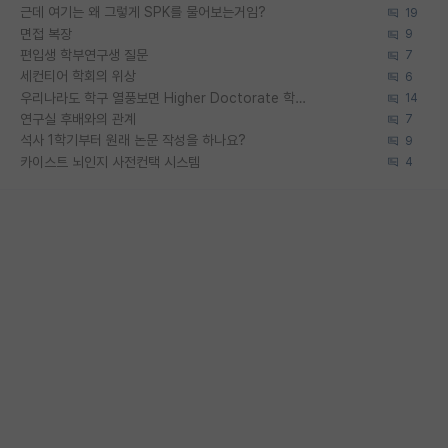
근데 여기는 왜 그렇게 SPK를 물어보는거임?
19
면접 복장
9
편입생 학부연구생 질문
7
세컨티어 학회의 위상
6
우리나라도 학구 열풍보면 Higher Doctorate 학위가 필요하다고 봅니다.
14
연구실 후배와의 관계
7
석사 1학기부터 원래 논문 작성을 하나요?
9
카이스트 뇌인지 사전컨택 시스템
4