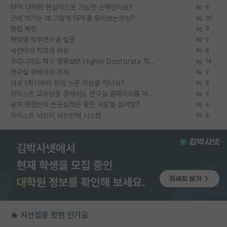
SPK 대학원 현실적으로 가능한 스펙인가요?
6
근데 여기는 왜 그렇게 SPK를 물어보는거임?
19
면접 복장
9
편입생 학부연구생 질문
7
세컨티어 학회의 위상
6
우리나라도 학구 열풍보면 Higher Doctorate 학위가 필요하다고 봅니다.
14
연구실 후배와의 관계
7
석사 1학기부터 원래 논문 작성을 하나요?
9
카이스트 교수님들 중에서도 연구실 홈페이지를 마련 안 하신 분들이 계시던데
4
공부 못했는데 논문실적은 좋은 사람을 싫어함?
4
카이스트 뇌인지 사전컨택 시스템
4
🔥 시선집중 핫한 인기글