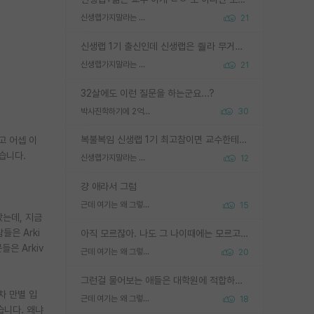
신생랩가지말라는 이유가 있었구나
21
신생랩 1기 출신인데 신생랩은 줠라 무거운 바벨 같은거임. 들면 대박인데 못들면 깔려 죽음. 아무도 알려주지 않는 환경에서 자생해야하지만, 일단 살아남았다면 그 어떤 사람보다 악착같고 생존력 높은 사람으로 거듭날 수 있음
신생랩가지말라는 이유가 있었구나
21
32살에도 이런 질문을 하는군요...?
박사진학하기에 2억은 괜찮은 (?) 정도의 경제력인가요
30
복불복임 신생랩 1기 최고참이면 교수한테 직접 지도받는 시간이 매우 많음 제대로 된 교수라면 말이지 그게 아니라면 그냥 넌 해방 불가능한 노예 1호에 감점쓰레기통이 되는거고
고 어셉 이
습니다.
신생랩가지말라는 이유가 있었구나
12
걍 애라서 그럼
근데 여기는 왜 그렇게 SPK를 물어보는거임?
15
았는데, 지금
들은 Arki
아직 모르잖아. 나도 그 나이때에는 모르고 평가 받고 안심하고 싶었어.
은 Arkiv
근데 여기는 왜 그렇게 SPK를 물어보는거임?
20
그런걸 물어보는 애들은 대학원에 적합하지 않다
차 만별 입
근데 여기는 왜 그렇게 SPK를 물어보는거임?
18
습니다. 왜냐