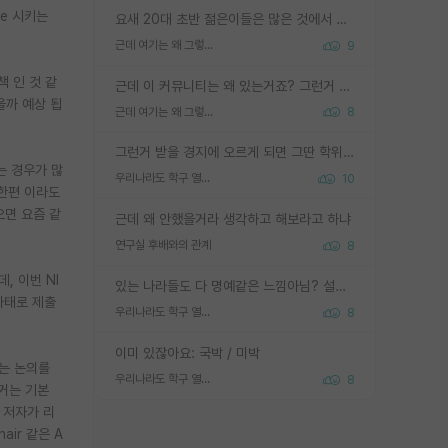
ce 시키는
요새 20대 초반 젊은이들은 많은 것에서 가성비를 따지더라고요. 내가 이 정도 인풋을 넣었을 때 그만큼 아웃풋이 나올 것인가? 사실 아웃풋이 인풋 대비 리니어하게 나오지 않는 영역을 시도하기 싫어한다는 느낌입니다.
근데 여기는 왜 그렇게 SPK를 물어보는거임?
9
책 인 것 같
근데 이 커뮤니티는 왜 있는거죠? 그런거 쉽게 물어볼수있어서 있는거 아닌가요? 그렇게 보기 싫으면 커뮤니티도 하지마시지 그러면
을까 예상 됩
근데 여기는 왜 그렇게 SPK를 물어보는거임?
8
그런거 받을 경지에 오르게 되면 그딴 학위명이 필요없음
보는 경우가 많
우리나라도 학구 열풍보면 Higher Doctorate 학위가 필요하다고 봅니다.
10
 한편 이라도
으면 요즘 같
근데 왜 안했을거라 생각하고 해보라고 하냐
연구실 후배와의 관계
8
, 이번 NI
있는 나라들도 다 명예같은 느낌아님? 설마 박사끼리 등급나눠서 학위수여하자 같은 헛소리는 아니지? ㅋㅋ
 사태로 제출
우리나라도 학구 열풍보면 Higher Doctorate 학위가 필요하다고 봅니다.
8
이미 있잖아요: 국박 / 미박
거는 논의를
우리나라도 학구 열풍보면 Higher Doctorate 학위가 필요하다고 봅니다.
8
 거는 기본
 저자가 리
air 같은 A