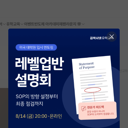
어
유학교육
이벤트
반도체 아카데미
재팬라운지 🌸
스크랩
신고하