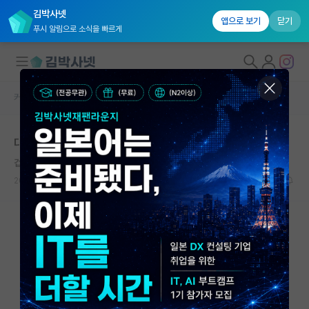
김박사넷
앱으로 보기
닫기
푸시 알림으로 소식을 빠르게
커뮤니티 홈
자유 게시판(아무개랩)
대학원생 모집
대학원 여러 학교 지원 시 연구계획서
국내대학원 정보
겁먹은 마이클 패러데이
연구실&오픈랩
2026.05.12
3
441
커뮤니티
커뮤니티 홈
전체글보기
베스트 게시판
IF 명예의전당