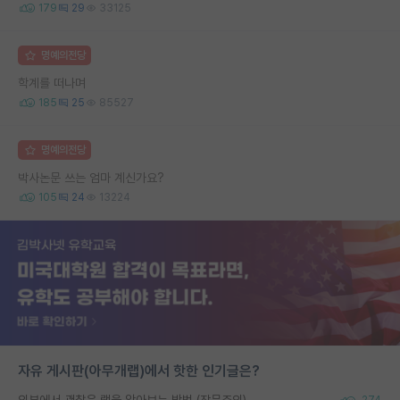
179
29
33125
명예의전당
학계를 떠나며
185
25
85527
명예의전당
박사논문 쓰는 엄마 계신가요?
105
24
13224
자유 게시판(아무개랩)에서 핫한 인기글은?
외부에서 괜찮은 랩을 알아보는 방법 (장문주의)