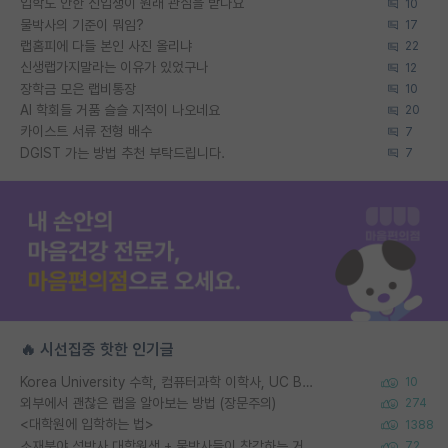
입학도 안한 신입생이 원래 관심을 받나요
10
물박사의 기준이 뭐임?
17
랩홈피에 다들 본인 사진 올리냐
22
신생랩가지말라는 이유가 있었구나
12
장학금 모은 랩비통장
10
AI 학회들 거품 슬슬 지적이 나오네요
20
카이스트 서류 전형 배수
7
DGIST 가는 방법 추천 부탁드립니다.
7
🔥 시선집중 핫한 인기글
Korea University 수학, 컴퓨터과학 이학사, UC Berkeley 산업공학 대학원 공학박사가 되는 것은 쉽지 않겠죠?
10
외부에서 괜찮은 랩을 알아보는 방법 (장문주의)
274
<대학원에 입학하는 법>
1388
소재분야 석박사 대학원생 + 물박사들이 착각하는 거
72