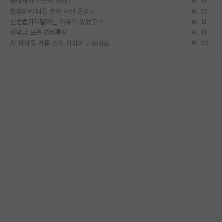
물박사의 기준이 뭐임?
17
랩홈피에 다들 본인 사진 올리냐
22
신생랩가지말라는 이유가 있었구나
12
장학금 모은 랩비통장
10
AI 학회들 거품 슬슬 지적이 나오네요
20