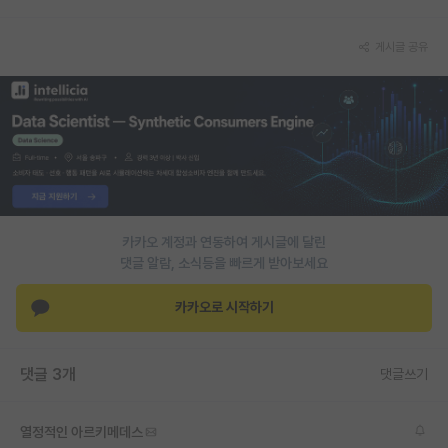
PI 전용 게시판
게시글 공유
인문사회 계열 게시판
특수/전문대학원 게시판
반도체/AI 게시판
장학금/장학생 게시판
학술 정보 게시판
카카오 계정과 연동하여 게시글에 달린
댓글 알람, 소식등을 빠르게 받아보세요
홍보 게시판
카카오로 시작하기
커리어
유학교육
댓글 3개
댓글쓰기
이벤트
반도체 아카데미
열정적인 아르키메데스