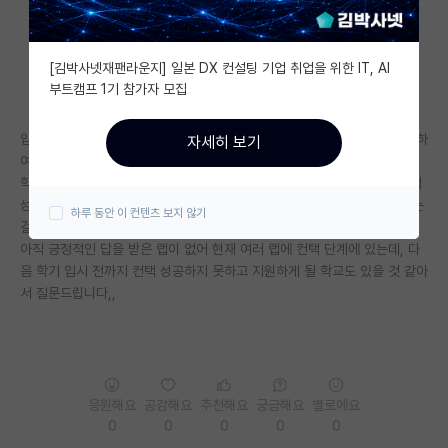
자유 게시판(아무개랩)
[김박사넷재팬라운지] 일본 DX 컨설팅 기업 취업을 위한 IT, AI
미국 유학 게시판
부트캠프 1기 참가자 모집
미국 대학원 합격 후기 게시판
입시 때 제출하는 연구계획서 작성은 보통 가고싶은 랩의 연구분야와 관련하
자세히 보기
대학원생 모집 게시판
여 작성하는 것으로 알고있는데요, 그렇다면 여러 학교를 지원시에는 모든
학교에 각각 컨택 성공을 해서 연구계획서를 적어야 할까요…? 아니면 컨택
대학원 합격 후기 게시판
성공 못한 학교는 그냥 가고싶은 랩의 연구 주제 관련해서 맘대로 써도 되는
하루 동안 이 컨텐츠 보지 않기
걸까요,,
연구실(PI) 홍보 게시판
아직 긍정적인 답을 받은 랩이 없어 현재 여러 랩에 컨택 단계에 있는데, 다
음 학기 입시 전까지 컨택 성공하지 못하고 지원하게 될 학교도 있을 것 같아
석박사 채용 정보 게시판
서 질문드립니다,,
임용 정보 게시판
학부 인턴 게시판
취업 게시판
응원해요
공감해요
추천해요
궁금해요
별로에요
0
0
0
0
0
임용 후기 게시판