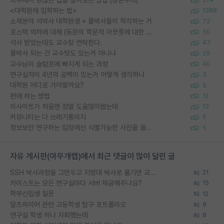
274
<대학원에 입학하는 법>
1388
소재분야 석박사 대학원생 + 물박사들이 착각하는 거
72
포스텍 억까에 대해 (동문의 학문적 아웃풋에 대한 반박)
50
석사 받았는데도 교수랑 연락한다.
43
물박사 되는 건 교수탓도 있는거 아니냐
29
교수님이 슬럼프에 빠지게 되는 과정
40
연구실적이 4년의 공백이 있는거 어떻게 생각하냐
3
대학원 어디로 가야할까요?
5
편애 하는 방법
12
이사이트가 처음엔 정말 도움많이됐는데
13
커뮤니티는 다 쓰레기통이지
5
정보보안 연구하는 입장에선 식별가능한 사진을 올리는건 비추이긴함
5
자유 게시판(아무개랩)에서 최근 댓글이 많이 달린 글
SSH 박사과정을 그만두고 지방대 박사로 옮기면 교수의 꿈은 끝일까요?
21
카이스트는 모든 연구실마다 서버 제공해주나요?
15
학부신입생 질문
12
알츠하이머 관련 고등학생 탐구 포트폴리오
9
연구실 학생 하나 자퇴했는데
8