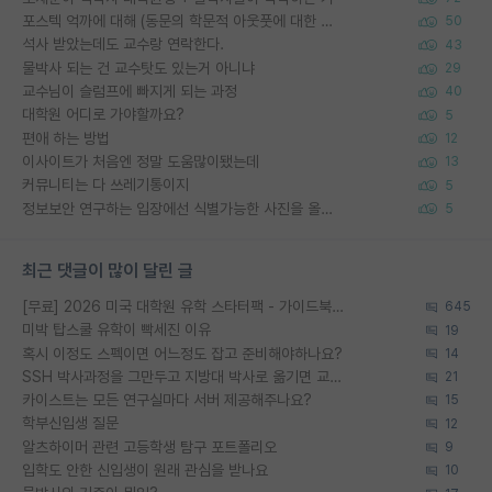
포스텍 억까에 대해 (동문의 학문적 아웃풋에 대한 반박)
50
석사 받았는데도 교수랑 연락한다.
43
물박사 되는 건 교수탓도 있는거 아니냐
29
교수님이 슬럼프에 빠지게 되는 과정
40
대학원 어디로 가야할까요?
5
편애 하는 방법
12
이사이트가 처음엔 정말 도움많이됐는데
13
커뮤니티는 다 쓰레기통이지
5
정보보안 연구하는 입장에선 식별가능한 사진을 올리는건 비추이긴함
5
최근 댓글이 많이 달린 글
[무료] 2026 미국 대학원 유학 스타터팩 - 가이드북 & 합격자 컨택메일 템플릿
645
미박 탑스쿨 유학이 빡세진 이유
19
혹시 이정도 스펙이면 어느정도 잡고 준비해야하나요?
14
SSH 박사과정을 그만두고 지방대 박사로 옮기면 교수의 꿈은 끝일까요?
21
카이스트는 모든 연구실마다 서버 제공해주나요?
15
학부신입생 질문
12
알츠하이머 관련 고등학생 탐구 포트폴리오
9
입학도 안한 신입생이 원래 관심을 받나요
10