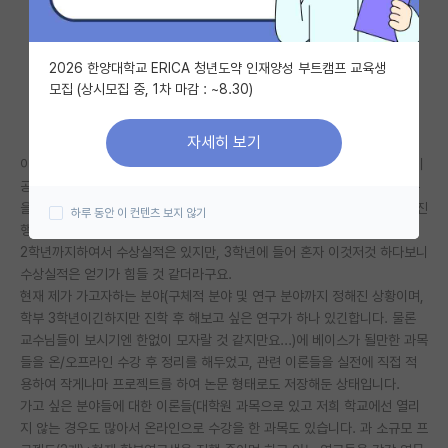
자유 게시판(아무개랩)
2026 한양대학교 ERICA 청년도약 인재양성 부트캠프 교육생
미국 유학 게시판
모집 (상시모집 중, 1차 마감 : ~8.30)
미국 대학원 합격 후기 게시판
자세히 보기
대학원생 모집 게시판
이전까진 다양한 프로젝트를 해왔고 application을 넘어 이론에 대해 깊이
공부를 해본 후 적용을 해보고 싶다는 열망을 느껴 3학년이 된 후로는 이론
대학원 합격 후기 게시판
을 공부하며 이를 직접 적용해보면서 혼자서 작게나마 소규모의 연구들을 진
하루 동안 이 컨텐츠 보지 않기
행 중입니다.
연구실(PI) 홍보 게시판
2학년까지하여서 수상실적은 있지만, 3학년에 들어 혼자 이것저것 하다보니
수상실적은 얻기가 힘들 것 같더라구요.
석박사 채용 정보 게시판
현재 제가 가고자하는 분야(구체적 분야 및 연구 분야까지 정해진 상황이며,
학부 3학년이긴하지만 진학 후 해보고 싶은 연구가 하나 있긴합니다. 물론
임용 정보 게시판
교수님들이 보시기엔 한없이 모자랄 것 같지만요...)에 베이스가 될만한 과목
학부 인턴 게시판
들을 온/오프라인 수강 후 정리를 해두었고, 관련 이론들을 실전에 직접 적
용하여 작게나마 프로젝트를 하여 논문 형태로도 저장해둔 상태입니다.
취업 게시판
가고 싶은 분야들에 대한 이론들(대학원 과목으로 있고 저희 학교에선 열리
지 않는 경우도 많아서 온라인으로 수강을 한 과목도 있습니다. 과 소규모 프
임용 후기 게시판