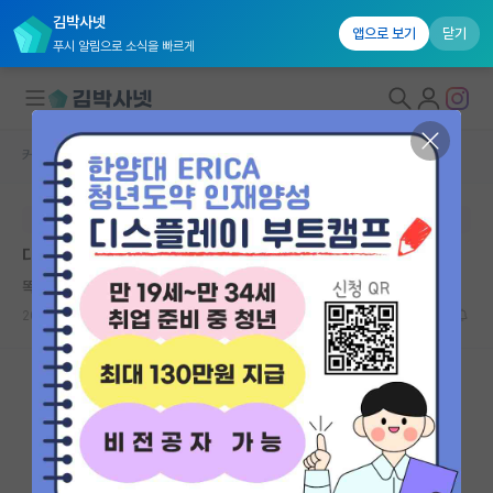
김박사넷
앱으로 보기
닫기
푸시 알림으로 소식을 빠르게
커뮤니티 홈
자유 게시판(아무개랩)
대학원생 모집
본문이 수정되지 않는 박제글입니다.
국내대학원 정보
대학원을 희망하는 학부생입니다.
연구실&오픈랩
똑똑한 니콜라 테슬라
커뮤니티
2026.05.10
1
396
커뮤니티 홈
전체글보기
베스트 게시판
IF 명예의전당