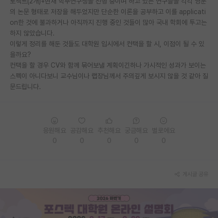
로젝트(2개)+현재 학부연구생을 진행 중이며 하고 있는 연구들을 각각 영문
의 논문 형태로 저장을 해두었지만 단순한 이론을 공부하고 이를 applicati
PI 전용 게시판
on한 것에 불과하거나 아직까지 진행 중인 것들이 많아 국내 학회에 투고는
하지 않았습니다.
인문사회 계열 게시판
이렇게 정리를 해둔 것들도 대학원 입시에서 컨택을 할 시, 이점이 될 수 있
특수/전문대학원 게시판
을까요?
컨택을 할 경우 CV와 함께 묶어보낼 계획이긴하나 가시적인 성과가 보이는
반도체/AI 게시판
스펙이 아니다보니 교수님이나 랩장님께서 주의깊게 보시지 않을 것 같아 질
문드립니다.
장학금/장학생 게시판
학술 정보 게시판
응원해요
공감해요
추천해요
궁금해요
별로에요
홍보 게시판
0
0
0
0
0
커리어
유학교육
게시글 공유
이벤트
반도체 아카데미