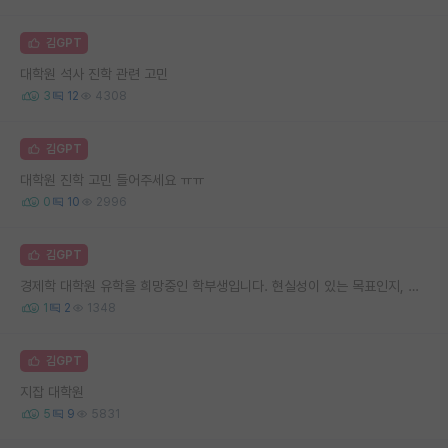
김GPT
대학원 석사 진학 관련 고민
3
12
4308
김GPT
대학원 진학 고민 들어주세요 ㅠㅠ
0
10
2996
김GPT
경제학 대학원 유학을 희망중인 학부생입니다. 현실성이 있는 목표인지, 그리고 공부방법과 관련하여 여쭙고싶습니다.
1
2
1348
김GPT
지잡 대학원
5
9
5831