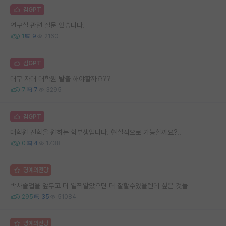
김GPT
연구실 관련 질문 있습니다.
1
9
2160
김GPT
대구 자대 대학원 탈출 해야할까요??
7
7
3295
김GPT
대학원 진학을 원하는 학부생입니다. 현실적으로 가능할까요?..
0
4
1738
명예의전당
박사졸업을 앞두고 더 일찍알았으면 더 잘할수있을텐데 싶은 것들
295
35
51084
명예의전당