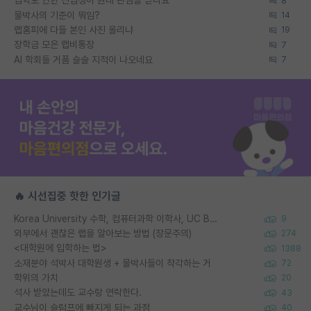
입학도 안한 신입생이 원래 관심을 받나요
8
물박사의 기준이 뭐임?
14
랩홈피에 다들 본인 사진 올리냐
19
장학금 모은 랩비통장
7
AI 학회들 거품 슬슬 지적이 나오네요
7
🔥 시선집중 핫한 인기글
Korea University 수학, 컴퓨터과학 이학사, UC Berkeley 산업공학 대학원 공학박사가 되는 것은 쉽지 않겠죠?
9
외부에서 괜찮은 랩을 알아보는 방법 (장문주의)
274
<대학원에 입학하는 법>
1388
소재분야 석박사 대학원생 + 물박사들이 착각하는 거
72
학위의 가치
20
석사 받았는데도 교수랑 연락한다.
43
교수님이 슬럼프에 빠지게 되는 과정
40