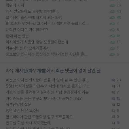
학위의 가치
20
석사 받았는데도 교수랑 연락한다.
43
교수님이 슬럼프에 빠지게 되는 과정
40
왜 후배가 못하는걸 교수님은 내 책임으로 돌리는걸까요?
4
대학원 어디로 가야할까요?
5
편애 하는 방법
12
이사이트가 처음엔 정말 도움많이됐는데
13
커뮤니티는 다 쓰레기통이지
5
정보보안 연구하는 입장에선 식별가능한 사진을 올리는건 비추이긴함
5
자유 게시판(아무개랩)에서 최근 댓글이 많이 달린 글
AI전공 박사는 의사보다 돈을 더 많이 벌 수 있습니다.
20
SSH 박사과정을 그만두고 지방대 박사로 옮기면 교수의 꿈은 끝일까요?
21
가슴에 손을 올려놓고 싫어하는 사람 불공정하게 리뷰
7
카이스트는 모든 연구실마다 서버 제공해주나요?
15
학부신입생 질문
12
정년 4년 남은 교수님
8
알츠하이머 관련 고등학생 탐구 포트폴리오
9
연구실 학생 하나 자퇴했는데
8