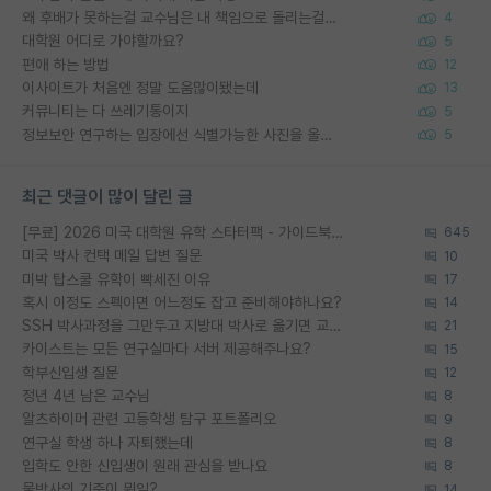
왜 후배가 못하는걸 교수님은 내 책임으로 돌리는걸까요?
4
대학원 어디로 가야할까요?
5
편애 하는 방법
12
이사이트가 처음엔 정말 도움많이됐는데
13
커뮤니티는 다 쓰레기통이지
5
정보보안 연구하는 입장에선 식별가능한 사진을 올리는건 비추이긴함
5
최근 댓글이 많이 달린 글
[무료] 2026 미국 대학원 유학 스타터팩 - 가이드북 & 합격자 컨택메일 템플릿
645
미국 박사 컨택 메일 답변 질문
10
미박 탑스쿨 유학이 빡세진 이유
17
혹시 이정도 스펙이면 어느정도 잡고 준비해야하나요?
14
SSH 박사과정을 그만두고 지방대 박사로 옮기면 교수의 꿈은 끝일까요?
21
카이스트는 모든 연구실마다 서버 제공해주나요?
15
학부신입생 질문
12
정년 4년 남은 교수님
8
알츠하이머 관련 고등학생 탐구 포트폴리오
9
연구실 학생 하나 자퇴했는데
8
입학도 안한 신입생이 원래 관심을 받나요
8
물박사의 기준이 뭐임?
14