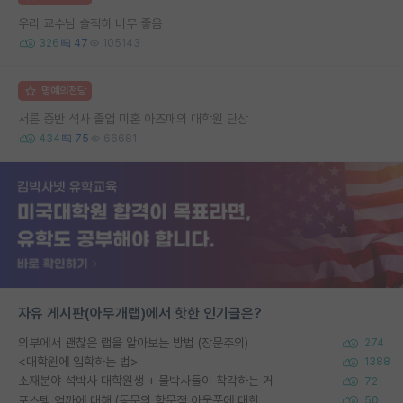
우리 교수님 솔직히 너무 좋음
326
47
105143
명예의전당
서른 중반 석사 졸업 미혼 아즈매의 대학원 단상
434
75
66681
자유 게시판(아무개랩)에서 핫한 인기글은?
외부에서 괜찮은 랩을 알아보는 방법 (장문주의)
274
<대학원에 입학하는 법>
1388
소재분야 석박사 대학원생 + 물박사들이 착각하는 거
72
포스텍 억까에 대해 (동문의 학문적 아웃풋에 대한 반박)
50