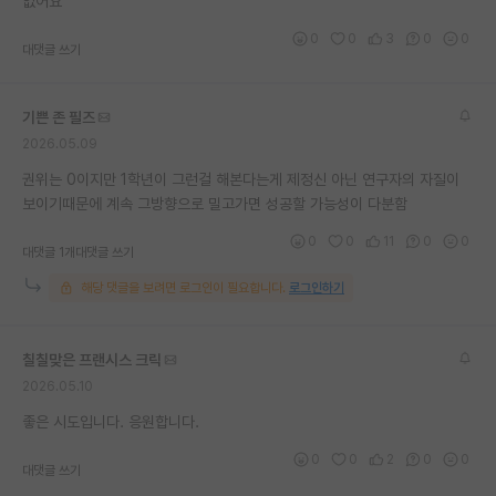
없어요
재팬라운지 🌸
0
0
3
0
0
대댓글 쓰기
기쁜 존 필즈
2026.05.09
권위는 0이지만 1학년이 그런걸 해본다는게 제정신 아닌 연구자의 자질이
보이기때문에 계속 그방향으로 밀고가면 성공할 가능성이 다분함
0
0
11
0
0
대댓글 1개
대댓글 쓰기
해당 댓글을 보려면 로그인이 필요합니다.
로그인하기
칠칠맞은 프랜시스 크릭
2026.05.10
좋은 시도입니다. 응원합니다.
0
0
2
0
0
대댓글 쓰기