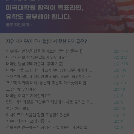
자유 게시판(아무개랩)에서 핫한 인기글은?
외부에서 괜찮은 랩을 알아보는 방법 (장문주의)
275
내 석사생활 참 많은일들이 있엇네요^^
212
대학원 월급 정리해준다 (공대 기준)
275
대학원생들 교수에게 가스라이팅 당한 것은 이해가 갑니다. 안타깝네요.
119
소재분야 석박사 대학원생 + 물박사들이 착각하는 거
74
포스텍 억까에 대해 (동문의 학문적 아웃풋에 대한 반박)
50
교수님이 무서워요
16
대학원 어디로 가야할까요?
5
SSH 박사과정을 그만두고 지방대 박사로 옮기면 교수의 꿈은 끝일까요?
9
편애 하는 방법
15
이사이트가 처음엔 정말 도움많이됐는데
14
커뮤니티는 다 쓰레기통이지
6
정보보안 연구하는 입장에선 식별가능한 사진을 올리는건 비추이긴함
5