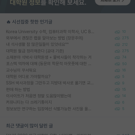
🔥 시선집중 핫한 인기글
Korea University 수학, 컴퓨터과학 이학사, UC Berkeley 산업공학 대학원 공학박사가 되는 것은 쉽지 않겠죠?
10
외부에서 괜찮은 랩을 알아보는 방법 (장문주의)
275
내 석사생활 참 많은일들이 있엇네요^^
212
대학원 월급 정리해준다 (공대 기준)
275
소재분야 석박사 대학원생 + 물박사들이 착각하는 거
74
포스텍 억까에 대해 (동문의 학문적 아웃풋에 대한 반박)
50
교수님이 무서워요
16
대학원 어디로 가야할까요?
5
SSH 박사과정을 그만두고 지방대 박사로 옮기면 교수의 꿈은 끝일까요?
9
편애 하는 방법
15
이사이트가 처음엔 정말 도움많이됐는데
14
커뮤니티는 다 쓰레기통이지
6
정보보안 연구하는 입장에선 식별가능한 사진을 올리는건 비추이긴함
5
최근 댓글이 많이 달린 글