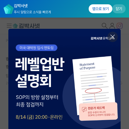
김박사넷
앱으로 보기
닫기
푸시 알림으로 소식을 빠르게
커뮤니티 홈
자유 게시판(아무개랩)
대학원생 모집
학부생이 KCC 일반트랙에 투고했는데 솔직히 어느 정도
국내대학원 정보
학회인지 모르겠습니다
연구실&오픈랩
덤덤한 그레이스 호퍼
커뮤니티
2026.05.09
12
3566
커뮤니티 홈
전체글보기
베스트 게시판
IF 명예의전당