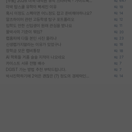
[무료] 2026 미국 대학원 유학 스타터팩 - 가이드북 & 합격자 컨택메일 템플릿
647
미박 탑스쿨 유학이 빡세진 이유
19
혹시 이정도 스펙이면 어느정도 잡고 준비해야하나요?
14
알츠하이머 관련 고등학생 탐구 포트폴리오
12
입학도 안한 신입생이 원래 관심을 받나요
11
물박사의 기준이 뭐임?
20
랩홈피에 다들 본인 사진 올리냐
23
신생랩가지말라는 이유가 있었구나
16
장학금 모은 랩비통장
18
AI 학회들 거품 슬슬 지적이 나오네요
27
카이스트 서류 전형 배수
7
DGIST 가는 방법 추천 부탁드립니다.
7
박사진학하기에 2억은 괜찮은 (?) 정도의 경제력인가요
14