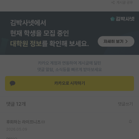
게시글 공유
PI 전용 게시판
인문사회 계열 게시판
특수/전문대학원 게시판
반도체/AI 게시판
장학금/장학생 게시판
카카오 계정과 연동하여 게시글에 달린
댓글 알람, 소식등을 빠르게 받아보세요
학술 정보 게시판
카카오로 시작하기
홍보 게시판
커리어
댓글 12개
댓글쓰기
유학교육
이벤트
후회하는 라이프니츠
2026.05.09
반도체 아카데미