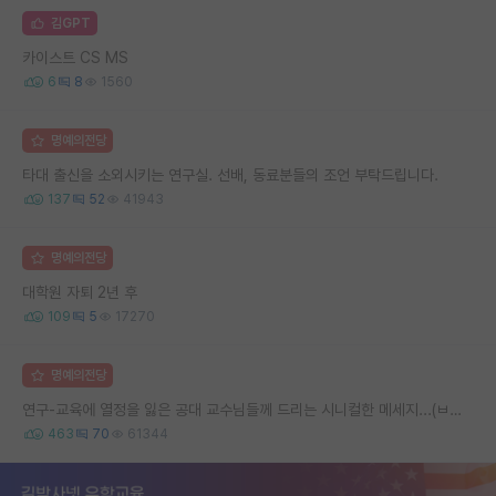
김GPT
카이스트 CS MS
6
8
1560
명예의전당
타대 출신을 소외시키는 연구실. 선배, 동료분들의 조언 부탁드립니다.
137
52
41943
명예의전당
대학원 자퇴 2년 후
109
5
17270
명예의전당
연구-교육에 열정을 잃은 공대 교수님들께 드리는 시니컬한 메세지...(ㅂㄷㅂㄷ)
463
70
61344