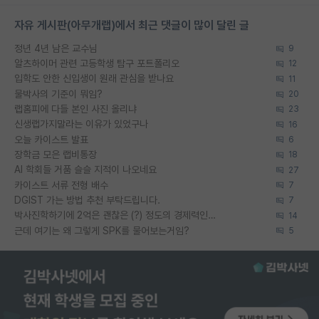
자유 게시판(아무개랩)에서 최근 댓글이 많이 달린 글
정년 4년 남은 교수님
9
알츠하이머 관련 고등학생 탐구 포트폴리오
12
입학도 안한 신입생이 원래 관심을 받나요
11
물박사의 기준이 뭐임?
20
랩홈피에 다들 본인 사진 올리냐
23
신생랩가지말라는 이유가 있었구나
16
오늘 카이스트 발표
6
장학금 모은 랩비통장
18
AI 학회들 거품 슬슬 지적이 나오네요
27
카이스트 서류 전형 배수
7
DGIST 가는 방법 추천 부탁드립니다.
7
박사진학하기에 2억은 괜찮은 (?) 정도의 경제력인가요
14
근데 여기는 왜 그렇게 SPK를 물어보는거임?
5