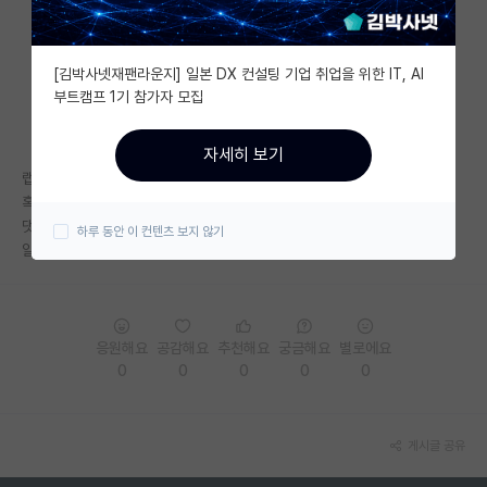
자유 게시판(아무개랩)
[김박사넷재팬라운지] 일본 DX 컨설팅 기업 취업을 위한 IT, AI
미국 유학 게시판
부트캠프 1기 참가자 모집
미국 대학원 합격 후기 게시판
자세히 보기
대학원생 모집 게시판
랩실 컨택 고민 중인데 홈페이지랑 구글 스칼라도 없는 교수님이 계셔서요.
혹시 신생랩인지, 아니면 다른 이유가 있는지 궁금합니다.
대학원 합격 후기 게시판
댓글 달아주시면 어떤 교수님인지 쪽지 드리겠습니다.
하루 동안 이 컨텐츠 보지 않기
알아봐주시면 정말 감사하겠습니다.
연구실(PI) 홍보 게시판
석박사 채용 정보 게시판
임용 정보 게시판
응원해요
공감해요
추천해요
궁금해요
별로에요
0
0
0
0
0
학부 인턴 게시판
취업 게시판
게시글 공유
임용 후기 게시판