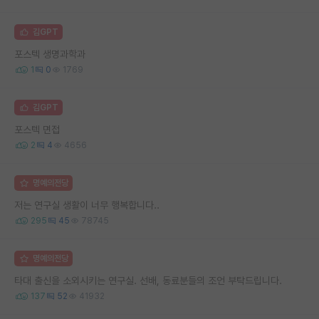
김GPT
포스텍 생명과학과
1
0
1769
김GPT
포스텍 면접
2
4
4656
명예의전당
저는 연구실 생활이 너무 행복합니다..
295
45
78745
명예의전당
타대 출신을 소외시키는 연구실. 선배, 동료분들의 조언 부탁드립니다.
137
52
41932