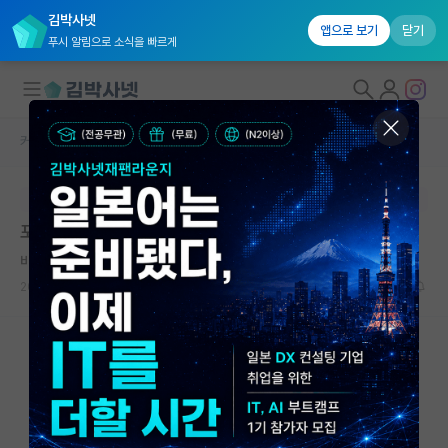
김박사넷
앱으로 보기
닫기
푸시 알림으로 소식을 빠르게
커뮤니티 홈
자유 게시판(아무개랩)
대학원생 모집
본문이 수정되지 않는 박제글입니다.
국내대학원 정보
포스텍 물리학과 재학생 분 계신가요?
연구실&오픈랩
비관적인 정약용
커뮤니티
2026.05.04
1
485
커뮤니티 홈
전체글보기
베스트 게시판
IF 명예의전당