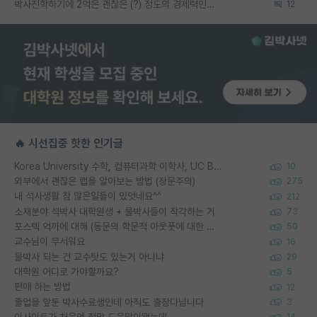
박사진학하기에 2억은 괜찮은 (?) 정도의 경제력인가요
12
🔥 시선집중 핫한 인기글
Korea University 수학, 컴퓨터과학 이학사, UC Berkeley 산업공학 대학원 공학박사가 되는 것은 쉽지 않겠죠?
10
외부에서 괜찮은 랩을 알아보는 방법 (장문주의)
275
내 석사생활 참 많은일들이 있엇네요^^
212
소재분야 석박사 대학원생 + 물박사들이 착각하는 거
73
포스텍 억까에 대해 (동문의 학문적 아웃풋에 대한 반박)
50
교수님이 무서워요
16
물박사 되는 건 교수탓도 있는거 아니냐
29
대학원 어디로 가야할까요?
5
편애 하는 방법
12
졸업을 앞둔 박사수료생인데 아직도 출장다닙니다
3
이사이트가 처음엔 정말 도움많이됐는데