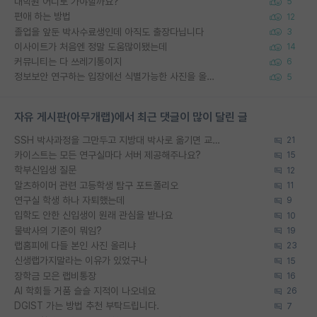
대학원 어디로 가야할까요?
5
편애 하는 방법
12
졸업을 앞둔 박사수료생인데 아직도 출장다닙니다
3
이사이트가 처음엔 정말 도움많이됐는데
14
커뮤니티는 다 쓰레기통이지
6
정보보안 연구하는 입장에선 식별가능한 사진을 올리는건 비추이긴함
5
자유 게시판(아무개랩)에서 최근 댓글이 많이 달린 글
SSH 박사과정을 그만두고 지방대 박사로 옮기면 교수의 꿈은 끝일까요?
21
카이스트는 모든 연구실마다 서버 제공해주나요?
15
학부신입생 질문
12
알츠하이머 관련 고등학생 탐구 포트폴리오
11
연구실 학생 하나 자퇴했는데
9
입학도 안한 신입생이 원래 관심을 받나요
10
물박사의 기준이 뭐임?
19
랩홈피에 다들 본인 사진 올리냐
23
신생랩가지말라는 이유가 있었구나
15
장학금 모은 랩비통장
16
AI 학회들 거품 슬슬 지적이 나오네요
26
DGIST 가는 방법 추천 부탁드립니다.
7