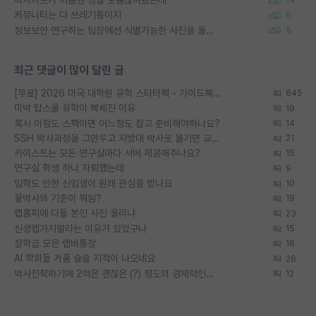
14
커뮤니티는 다 쓰레기통이지
6
정보보안 연구하는 입장에선 식별가능한 사진을 올리는건 비추이긴함
5
최근 댓글이 많이 달린 글
[무료] 2026 미국 대학원 유학 스타터팩 - 가이드북 & 합격자 컨택메일 템플릿
645
미박 탑스쿨 유학이 빡세진 이유
19
혹시 이정도 스펙이면 어느정도 잡고 준비해야하나요?
14
SSH 박사과정을 그만두고 지방대 박사로 옮기면 교수의 꿈은 끝일까요?
21
카이스트는 모든 연구실마다 서버 제공해주나요?
15
연구실 학생 하나 자퇴했는데
9
입학도 안한 신입생이 원래 관심을 받나요
10
물박사의 기준이 뭐임?
19
랩홈피에 다들 본인 사진 올리냐
23
신생랩가지말라는 이유가 있었구나
15
장학금 모은 랩비통장
16
AI 학회들 거품 슬슬 지적이 나오네요
26
박사진학하기에 2억은 괜찮은 (?) 정도의 경제력인가요
12