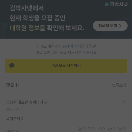
PI 전용 게시판
인문사회 계열 게시판
특수/전문대학원 게시판
반도체/AI 게시판
카카오 계정과 연동하여 게시글에 달린
댓글 알람, 소식등을 빠르게 받아보세요
장학금/장학생 게시판
카카오로 시작하기
학술 정보 게시판
홍보 게시판
댓글 1개
댓글쓰기
커리어
심심한 에르빈 슈뢰딩거
유학교육
2026.05.16
이벤트
쪽지주세요!
반도체 아카데미
0
0
0
0
0
대댓글 쓰기