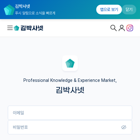
김박사넷
앱으로 보기
닫기
푸시 알림으로 소식을 빠르게
대학원생 모집
국내대학원 정보
연구실&오픈랩
Professional Knowledge & Experience Market,
김박사넷
커뮤니티
커리어
이메일
유학교육
이벤트
비밀번호
반도체 아카데미