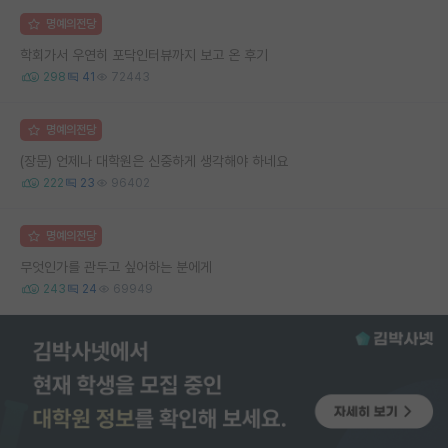
명예의전당
학회가서 우연히 포닥인터뷰까지 보고 온 후기
298
41
72443
명예의전당
(장문) 언제나 대학원은 신중하게 생각해야 하네요
222
23
96402
명예의전당
무엇인가를 관두고 싶어하는 분에게
243
24
69949