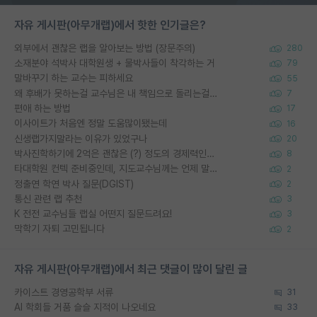
자유 게시판(아무개랩)에서 핫한 인기글은?
외부에서 괜찮은 랩을 알아보는 방법 (장문주의)
280
소재분야 석박사 대학원생 + 물박사들이 착각하는 거
79
말바꾸기 하는 교수는 피하세요
55
왜 후배가 못하는걸 교수님은 내 책임으로 돌리는걸까요?
7
편애 하는 방법
17
이사이트가 처음엔 정말 도움많이됐는데
16
신생랩가지말라는 이유가 있었구나
20
박사진학하기에 2억은 괜찮은 (?) 정도의 경제력인가요
8
타대학원 컨텍 준비중인데, 지도교수님께는 언제 말씀드려야 할까요?
2
정출연 학연 박사 질문(DGIST)
2
통신 관련 랩 추천
3
K 전전 교수님들 랩실 어떤지 질문드려요!
3
막학기 자퇴 고민됩니다
2
자유 게시판(아무개랩)에서 최근 댓글이 많이 달린 글
카이스트 경영공학부 서류
31
AI 학회들 거품 슬슬 지적이 나오네요
33