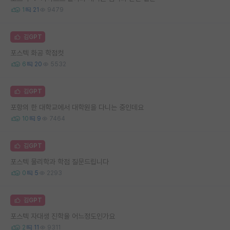
1
21
9479
김GPT
포스텍 화공 학점컷
6
20
5532
김GPT
포항의 한 대학교에서 대학원을 다니는 중인데요
10
9
7464
김GPT
포스텍 물리학과 학점 질문드립니다
0
5
2293
김GPT
포스텍 자대생 진학율 어느정도인가요
2
11
9311