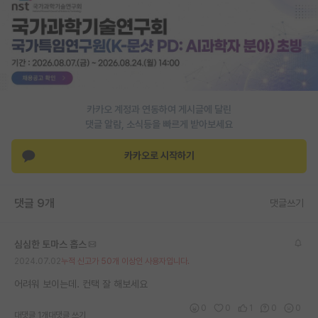
PI 전용 게시판
인문사회 계열 게시판
특수/전문대학원 게시판
반도체/AI 게시판
카카오 계정과 연동하여 게시글에 달린
댓글 알람, 소식등을 빠르게 받아보세요
장학금/장학생 게시판
카카오로 시작하기
학술 정보 게시판
홍보 게시판
댓글 9개
댓글쓰기
커리어
심심한 토마스 홉스
유학교육
2024.07.02
누적 신고가 50개 이상인 사용자입니다.
이벤트
어려워 보이는데. 컨택 잘 해보세요
반도체 아카데미
0
0
1
0
0
대댓글 1개
대댓글 쓰기