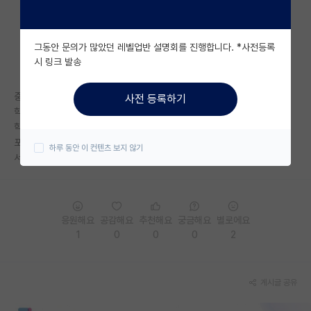
자유 게시판(아무개랩)
그동안 문의가 많았던 레벨업반 설명회를 진행합니다. *사전등록
미국 유학 게시판
시 링크 발송
미국 대학원 합격 후기 게시판
중경라인 물리과
사전 등록하기
대학원생 모집 게시판
학점 3.92/4.5 전공 4.07/4.5
학부연구생 1년
대학원 합격 후기 게시판
포스터 발표대회 대상 있습니다.
하루 동안 이 컨텐츠 보지 않기
서류 도전해볼만한 스펙인가요?
연구실(PI) 홍보 게시판
석박사 채용 정보 게시판
응원해요
공감해요
추천해요
궁금해요
별로에요
임용 정보 게시판
1
0
0
0
2
학부 인턴 게시판
취업 게시판
게시글 공유
임용 후기 게시판