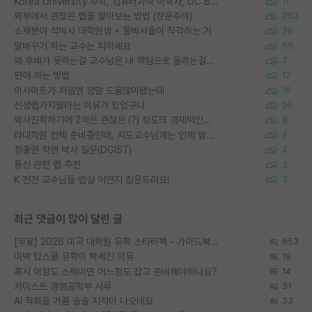
Korea University 수학, 컴퓨터과학 이학사, UC Berkeley 산업공학 대학원 공학박사가 되는 것은 쉽지 않겠죠?
11
외부에서 괜찮은 랩을 알아보는 방법 (장문주의)
280
소재분야 석박사 대학원생 + 물박사들이 착각하는 거
79
말바꾸기 하는 교수는 피하세요
55
왜 후배가 못하는걸 교수님은 내 책임으로 돌리는걸까요?
7
편애 하는 방법
17
이사이트가 처음엔 정말 도움많이됐는데
16
신생랩가지말라는 이유가 있었구나
20
박사진학하기에 2억은 괜찮은 (?) 정도의 경제력인가요
8
타대학원 컨텍 준비중인데, 지도교수님께는 언제 말씀드려야 할까요?
2
정출연 학연 박사 질문(DGIST)
2
통신 관련 랩 추천
3
K 전전 교수님들 랩실 어떤지 질문드려요!
3
최근 댓글이 많이 달린 글
[무료] 2026 미국 대학원 유학 스타터팩 - 가이드북 & 합격자 컨택메일 템플릿
653
미박 탑스쿨 유학이 빡세진 이유
19
혹시 이정도 스펙이면 어느정도 잡고 준비해야하나요?
14
카이스트 경영공학부 서류
31
AI 학회들 거품 슬슬 지적이 나오네요
33