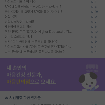
카이스트 서류 전형 배수
11
SPK 대학원 현실적으로 가능한 스펙인가요?
6
근데 여기는 왜 그렇게 SPK를 물어보는거임?
19
면접 복장
9
편입생 학부연구생 질문
7
세컨티어 학회의 위상
6
우리나라도 학구 열풍보면 Higher Doctorate 학위가 필요하다고 봅니다.
12
연구실 후배와의 관계
6
석사 1학기부터 원래 논문 작성을 하나요?
9
카이스트 교수님들 중에서도 연구실 홈페이지를 마련 안 하신 분들이 계시던데
4
공부 못했는데 논문실적은 좋은 사람을 싫어함?
4
🔥 시선집중 핫한 인기글