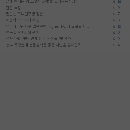
근데 여기는 왜 그렇게 SPK를 물어보는거임?
19
면접 복장
9
편입생 학부연구생 질문
7
세컨티어 학회의 위상
6
우리나라도 학구 열풍보면 Higher Doctorate 학위가 필요하다고 봅니다.
12
연구실 후배와의 관계
6
석사 1학기부터 원래 논문 작성을 하나요?
9
공부 못했는데 논문실적은 좋은 사람을 싫어함?
4