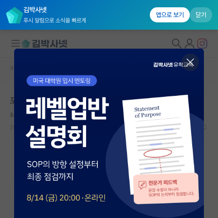
김박사넷
앱으로 보기
닫기
푸시 알림으로 소식을 빠르게
커뮤니티 홈
자유 게시판(아무개랩)
대학원생 모집
포스텍 물리 스펙 좀 봐주세요
국내대학원 정보
쇠약한 윌리엄 켈빈
연구실&오픈랩
2024.07.02
9
2514
커뮤니티
커뮤니티 홈
전체글보기
베스트 게시판
IF 명예의전당