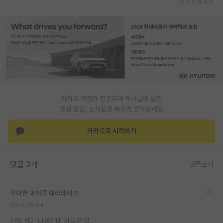
게시글 공유
PI 전용 게시판
인문사회 계열 게시판
특수/전문대학원 게시판
반도체/AI 게시판
장학금/장학생 게시판
카카오 계정과 연동하여 게시글에 달린
댓글 알람, 소식등을 빠르게 받아보세요
학술 정보 게시판
카카오로 시작하기
홍보 게시판
커리어
댓글 2개
댓글쓰기
유학교육
우아한 마이클 패러데이
이벤트
2026.05.04
반도체 아카데미
컨택 하기 나름인데 가능은 함