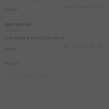
재팬라운지 🌸
0
0
0
0
0
대댓글 쓰기
팔팔한 데이비드 흄
2026.05.04
Ist 됨 부경전충 중 하나인데 3.8로 가는거 봄
0
0
0
0
0
대댓글 쓰기
댓글쓰기