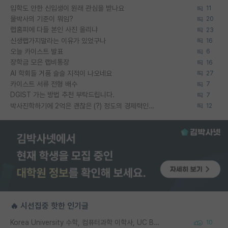
입학도 안한 신입생이 원래 관심을 받나요
11
물박사의 기준이 뭐임?
20
랩홈피에 다들 본인 사진 올리냐
23
신생랩가지말라는 이유가 있었구나
16
오늘 카이스트 발표
6
장학금 모은 랩비통장
16
AI 학회들 거품 슬슬 지적이 나오네요
27
카이스트 서류 전형 배수
7
DGIST 가는 방법 추천 부탁드립니다.
7
박사진학하기에 2억은 괜찮은 (?) 정도의 경제력인가요
12
🔥 시선집중 핫한 인기글
Korea University 수학, 컴퓨터과학 이학사, UC Berkeley 산업공학 대학원 공학박사가 되는 것은 쉽지 않겠죠?
10