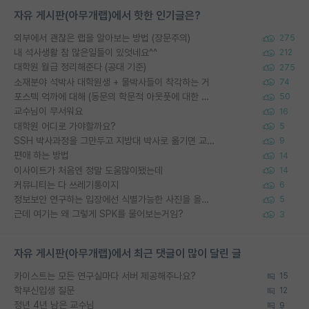
자유 게시판(아무개랩)에서 핫한 인기글은?
외부에서 괜찮은 랩을 알아보는 방법 (장문주의)
275
내 석사생활 참 많은일들이 있엇네요^^
212
대학원 월급 정리해준다 (공대 기준)
275
소재분야 석박사 대학원생 + 물박사들이 착각하는 거
74
포스텍 억까에 대해 (동문의 학문적 아웃풋에 대한 반박)
50
교수님이 무서워요
16
대학원 어디로 가야할까요?
5
SSH 박사과정을 그만두고 지방대 박사로 옮기면 교수의 꿈은 끝일까요?
9
편애 하는 방법
14
이사이트가 처음엔 정말 도움많이됐는데
14
커뮤니티는 다 쓰레기통이지
6
정보보안 연구하는 입장에선 식별가능한 사진을 올리는건 비추이긴함
5
근데 여기는 왜 그렇게 SPK를 물어보는거임?
3
자유 게시판(아무개랩)에서 최근 댓글이 많이 달린 글
카이스트는 모든 연구실마다 서버 제공해주나요?
15
학부신입생 질문
12
정년 4년 남은 교수님
9