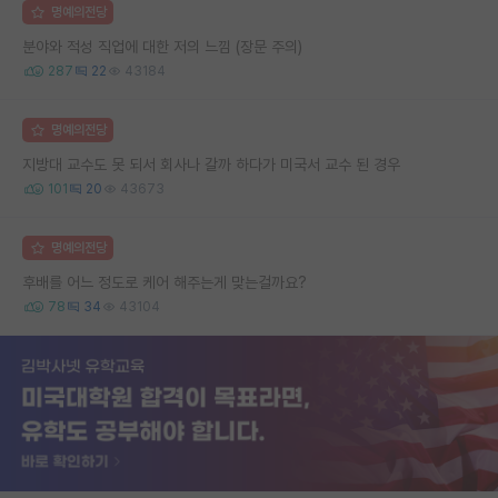
명예의전당
분야와 적성 직업에 대한 저의 느낌 (장문 주의)
287
22
43184
명예의전당
지방대 교수도 못 되서 회사나 갈까 하다가 미국서 교수 된 경우
101
20
43673
명예의전당
후배를 어느 정도로 케어 해주는게 맞는걸까요?
78
34
43104