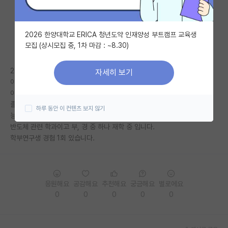
자유 게시판(아무개랩)
2026 한양대학교 ERICA 청년도약 인재양성 부트캠프 교육생
미국 유학 게시판
모집 (상시모집 중, 1차 마감 : ~8.30)
미국 대학원 합격 후기 게시판
2-1까지 학점 2.7이었다가 대학원에 뜻이 생겨서 공부하고 있습니다.
자세히 보기
대학원생 모집 게시판
이번 학기는 3-2이고 아마 이번 학기 끝나면 3.69~3.71로 예상됩니다.
이번 학기 끝나고 컨택 예정 계획 중 입니다.
대학원 합격 후기 게시판
졸업 때 까지 3.8~3.9는 만들 수 있을 것 같은데 ist, 연고 대학원 지원 가
하루 동안 이 컨텐츠 보지 않기
능할까요?
연구실(PI) 홍보 게시판
반도체 관련 학과이고 부, 경 중 하나 재학 중 입니다.
학부연구생 경험 1회 있습니다.
석박사 채용 정보 게시판
임용 정보 게시판
학부 인턴 게시판
응원해요
공감해요
추천해요
궁금해요
별로에요
0
0
0
0
0
취업 게시판
임용 후기 게시판