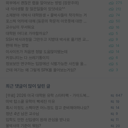
외부에서 괜찮은 랩을 알아보는 방법 (장문주의)
275
내 석사생활 참 많은일들이 있엇네요^^
212
소재분야 석박사 대학원생 + 물박사들이 착각하는 거
74
포스텍 억까에 대해 (동문의 학문적 아웃풋에 대한 반박)
50
교수님이 무서워요
16
대학원 어디로 가야할까요?
5
SSH 박사과정을 그만두고 지방대 박사로 옮기면 교수의 꿈은 끝일까요?
9
편애 하는 방법
14
이사이트가 처음엔 정말 도움많이됐는데
14
커뮤니티는 다 쓰레기통이지
6
정보보안 연구하는 입장에선 식별가능한 사진을 올리는건 비추이긴함
5
근데 여기는 왜 그렇게 SPK를 물어보는거임?
3
최근 댓글이 많이 달린 글
[무료] 2026 미국 대학원 유학 스타터팩 - 가이드북 & 합격자 컨택메일 템플릿
647
미박 탑스쿨 유학이 빡세진 이유
19
혹시 이정도 스펙이면 어느정도 잡고 준비해야하나요?
14
정년 4년 남은 교수님
9
입학도 안한 신입생이 원래 관심을 받나요
11
물박사의 기준이 뭐임?
20