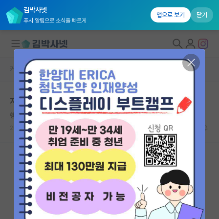
김박사넷
앱으로 보기
닫기
푸시 알림으로 소식을 빠르게
커뮤니티 홈
자유 게시판(아무개랩)
대학원생 모집
지거국 출신 대학원 고민
국내대학원 정보
행복한 제인 오스틴
연구실&오픈랩
2026.05.04
2
667
커뮤니티
커뮤니티 홈
전체글보기
베스트 게시판
IF 명예의전당