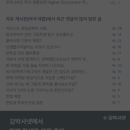
우리나라도 학구 열풍보면 Higher Doctorate 학위가 필요하다고 봅니다.
4
자유 게시판(아무개랩)에서 최근 댓글이 많이 달린 글
카이스트 경영공학부 서류
28
알츠하이머 관련 고등학생 탐구 포트폴리오
14
물박사의 기준이 뭐임?
22
신생랩가지말라는 이유가 있었구나
18
장학금 모은 랩비통장
21
석박사 과정 합격하고, 컨택했던교수님이 연락이 안됩니다...
8
AI 학회들 거품 슬슬 지적이 나오네요
32
박사진학하기에 2억은 괜찮은 (?) 정도의 경제력인가요
16
SPK 대학원 현실적으로 가능한 스펙인가요?
6
근데 여기는 왜 그렇게 SPK를 물어보는거임?
16
석사가 1저자 논문 가져가는게 흔한건가요?
5
면접 복장
5
편입생 학부연구생 질문
7