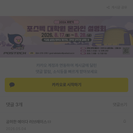
게시글 공유
PI 전용 게시판
인문사회 계열 게시판
특수/전문대학원 게시판
반도체/AI 게시판
장학금/장학생 게시판
카카오 계정과 연동하여 게시글에 달린
학술 정보 게시판
댓글 알람, 소식등을 빠르게 받아보세요
홍보 게시판
카카오로 시작하기
커리어
유학교육
댓글 3개
댓글쓰기
이벤트
공허한 에이다 러브레이스
반도체 아카데미
2026.05.04