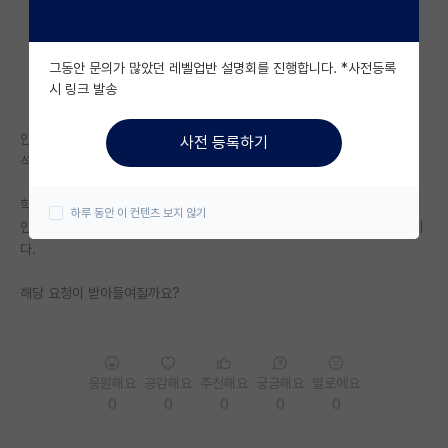
자유 게시판(아무개랩)
그동안 문의가 많았던 레벨업반 설명회를 진행합니다. *사전등록
미국 유학 게시판
시 링크 발송
미국 대학원 합격 후기 게시판
안녕하세요.
사전 등록하기
대학원생 모집 게시판
석사 재학 중인 학생입니다.
대학원 합격 후기 게시판
학술대회 논문을 작성해서 기한 내에 제출은 했는데,
하루 동안 이 컨텐츠 보지 않기
인용 표기 오류를 발견해서 현재 학회 측에 정정 요청 메일을 보낸 상태입니
연구실(PI) 홍보 게시판
다.
석박사 채용 정보 게시판
해당 요청이 받아들여질까요?
임용 정보 게시판
학부 인턴 게시판
응원해요
공감해요
추천해요
궁금해요
별로에요
취업 게시판
0
0
0
0
0
임용 후기 게시판