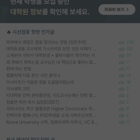
🔥 시선집중 핫한 인기글
외부에서 괜찮은 랩을 알아보는 방법 (장문주의)
278
대학원생들 교수에게 가스라이팅 당한 것은 이해가 갑니다. 안타깝네요.
120
소재분야 석박사 대학원생 + 물박사들이 착각하는 거
77
왜 후배가 못하는걸 교수님은 내 책임으로 돌리는걸까요?
7
편애 하는 방법
17
랩홈피에 다들 본인 사진 올리냐
13
이사이트가 처음엔 정말 도움많이됐는데
16
석사생의 고민
2
타대학원 컨텍 준비중인데, 지도교수님께는 언제 말씀드려야 할까요?
2
정출연 학연 박사 질문(DGIST)
2
우리나라도 학구 열풍보면 Higher Doctorate 학위가 필요하다고 봅니다.
4
컨택이후 랩매니저, PhD학생들 소개 시켜주신거면 거의 컨펌에 가깝나요?
2
Korea University 수학, 컴퓨터과학 이학사, UC Berkeley 산업공학 대학원 공학박사가 되는 것은 쉽지 않겠죠?
11
최근 댓글이 많이 달린 글