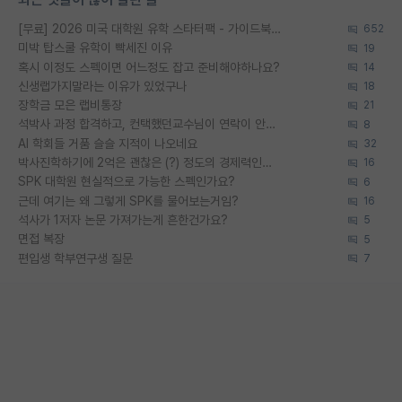
[무료] 2026 미국 대학원 유학 스타터팩 - 가이드북 & 합격자 컨택메일 템플릿
652
미박 탑스쿨 유학이 빡세진 이유
19
혹시 이정도 스펙이면 어느정도 잡고 준비해야하나요?
14
신생랩가지말라는 이유가 있었구나
18
장학금 모은 랩비통장
21
석박사 과정 합격하고, 컨택했던교수님이 연락이 안됩니다...
8
AI 학회들 거품 슬슬 지적이 나오네요
32
박사진학하기에 2억은 괜찮은 (?) 정도의 경제력인가요
16
SPK 대학원 현실적으로 가능한 스펙인가요?
6
근데 여기는 왜 그렇게 SPK를 물어보는거임?
16
석사가 1저자 논문 가져가는게 흔한건가요?
5
면접 복장
5
편입생 학부연구생 질문
7