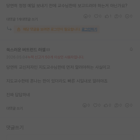
당연히 정정 메일 보내기 전에 교수님한테 보고드려야 하는거 아닌가요?
재팬라운지 🌸
0
0
1
0
0
대댓글 1개
대댓글 쓰기
해당 댓글을 보려면 로그인이 필요합니다.
로그인하기
쑥스러운 버트런드 러셀
2026.05.04
누적 신고가 50개 이상인 사용자입니다.
당연히 교신저자인 지도교수님한테 먼저 알려야하는 사실이고
지도교수한테 혼나는 한이 있더라도 빠른 시일내로 알려야죠
진짜 답답하네
0
0
0
0
0
대댓글 쓰기
댓글쓰기