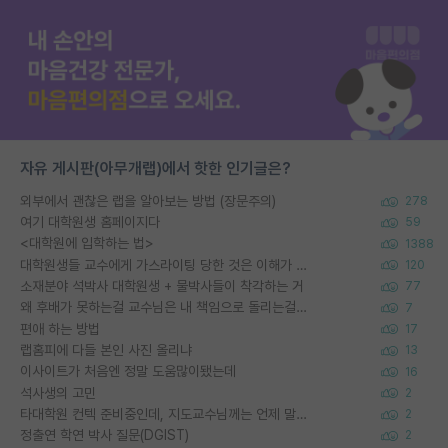
자유 게시판(아무개랩)에서 핫한 인기글은?
외부에서 괜찮은 랩을 알아보는 방법 (장문주의)
278
여기 대학원생 홈페이지다
59
<대학원에 입학하는 법>
1388
대학원생들 교수에게 가스라이팅 당한 것은 이해가 갑니다. 안타깝네요.
120
소재분야 석박사 대학원생 + 물박사들이 착각하는 거
77
왜 후배가 못하는걸 교수님은 내 책임으로 돌리는걸까요?
7
편애 하는 방법
17
랩홈피에 다들 본인 사진 올리냐
13
이사이트가 처음엔 정말 도움많이됐는데
16
석사생의 고민
2
타대학원 컨텍 준비중인데, 지도교수님께는 언제 말씀드려야 할까요?
2
정출연 학연 박사 질문(DGIST)
2