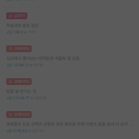
김GPT
학술대회 발표 질문
0
3
1153
명예의전당
심심해서 풀어보는 대학원생 개꿀AI 앱 모음
133
21
91114
명예의전당
일을 잘 한다는 것.
236
17
29034
명예의전당
후배들의 진로 선택과 균형된 정보 획득을 위해 익명의 힘을 빌어 다 같이 연봉 공개 타임 한번 갖는 것 어때요?
81
63
20730