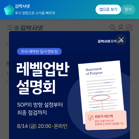
김박사넷
앱으로 보기
닫기
푸시 알림으로 소식을 빠르게
커뮤니티 홈
자유 게시판(아무개랩)
대학원생 모집
학술 대회 논문 제출 기한
국내대학원 정보
산만한 존 롤스
연구실&오픈랩
2026.05.04
3
452
커뮤니티
커뮤니티 홈
전체글보기
베스트 게시판
IF 명예의전당