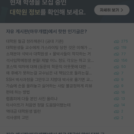
자유 게시판(아무개랩)에서 핫한 인기글은?
대학원 월급 정리해준다 (공대 기준)
275
대학원생들 교수에게 가스라이팅 당한 것은 이해가 갑니다. 안타깝네요.
119
소재분야 석박사 대학원생 + 물박사들이 착각하는 거
77
석사입학예정생 분들! 제발 어느 정도 각오는 하고 오세요.
156
포스텍 억까에 대해 (동문의 학문적 아웃풋에 대한 반박)
50
왜 후배가 못하는걸 교수님은 내 책임으로 돌리는걸까요?
7
SSH 박사과정을 그만두고 지방대 박사로 옮기면 교수의 꿈은 끝일까요?
9
가슴에 손을 올려놓고 싫어하는 사람 불공정하게 리뷰
9
편애 하는 방법
16
랩홈피에 다들 본인 사진 올리냐
13
이사이트가 처음엔 정말 도움많이됐는데
14
역대급 대학원생 빌런
2
석사생의 고민
2