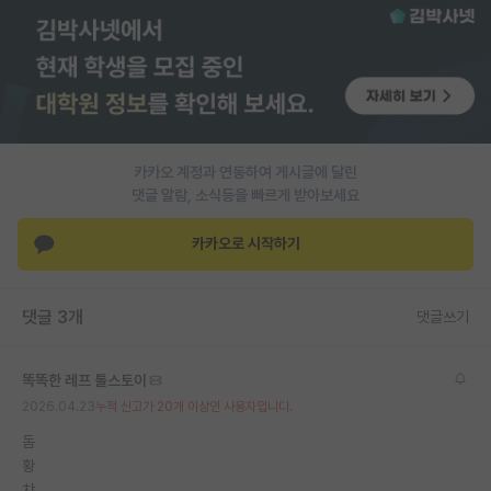
PI 전용 게시판
인문사회 계열 게시판
특수/전문대학원 게시판
반도체/AI 게시판
카카오 계정과 연동하여 게시글에 달린
댓글 알람, 소식등을 빠르게 받아보세요
장학금/장학생 게시판
카카오로 시작하기
학술 정보 게시판
홍보 게시판
댓글 3개
댓글쓰기
커리어
똑똑한 레프 톨스토이
유학교육
2026.04.23
누적 신고가 20개 이상인 사용자입니다.
이벤트
돔
황
반도체 아카데미
챠