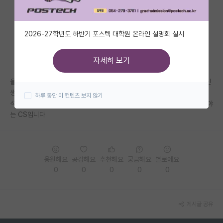
자유 게시판(아무개랩)
2026-27학년도 하반기 포스텍 대학원 온라인 설명회 실시
미국 유학 게시판
미국 대학원 합격 후기 게시판
자세히 보기
대학원생 모집 게시판
올해 2월에 새로 생기 신생랩에 컨택이 되어서 입학을 하게 될 것 같은데 신
생랩에 대해서 안좋은 얘기가 많더라구요...
하루 동안 이 컨텐츠 보지 않기
대학원 합격 후기 게시판
석, 박사 분들은 한명도 안계시고 학부 인턴만 3명있는 연구실입니다... 분야
는 CS입니다
연구실(PI) 홍보 게시판
석박사 채용 정보 게시판
임용 정보 게시판
응원해요
공감해요
추천해요
궁금해요
별로에요
0
0
0
0
0
학부 인턴 게시판
취업 게시판
게시글 공유
임용 후기 게시판