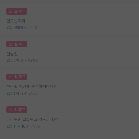
김GPT
연구실자퇴
0
8
9190
김GPT
신생랩
2
6
8863
김GPT
신생랩 어떻게 생각하시나요?
1
12
2596
김GPT
이정도면 랩실보고 가도되나요?
11
16
7979