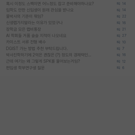
혹시 이정도 스펙이면 어느정도 잡고 준비해야하나요?
14
입학도 안한 신입생이 원래 관심을 받나요
14
물박사의 기준이 뭐임?
22
신생랩가지말라는 이유가 있었구나
16
장학금 모은 랩비통장
21
AI 학회들 거품 슬슬 지적이 나오네요
27
카이스트 서류 전형 배수
10
DGIST 가는 방법 추천 부탁드립니다.
7
박사진학하기에 2억은 괜찮은 (?) 정도의 경제력인가요
16
근데 여기는 왜 그렇게 SPK를 물어보는거임?
12
편입생 학부연구생 질문
6