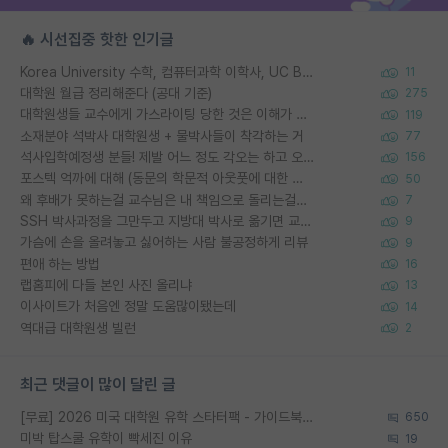
🔥 시선집중 핫한 인기글
Korea University 수학, 컴퓨터과학 이학사, UC Berkeley 산업공학 대학원 공학박사가 되는 것은 쉽지 않겠죠?
11
대학원 월급 정리해준다 (공대 기준)
275
대학원생들 교수에게 가스라이팅 당한 것은 이해가 갑니다. 안타깝네요.
119
소재분야 석박사 대학원생 + 물박사들이 착각하는 거
77
석사입학예정생 분들! 제발 어느 정도 각오는 하고 오세요.
156
포스텍 억까에 대해 (동문의 학문적 아웃풋에 대한 반박)
50
왜 후배가 못하는걸 교수님은 내 책임으로 돌리는걸까요?
7
SSH 박사과정을 그만두고 지방대 박사로 옮기면 교수의 꿈은 끝일까요?
9
가슴에 손을 올려놓고 싫어하는 사람 불공정하게 리뷰
9
편애 하는 방법
16
랩홈피에 다들 본인 사진 올리냐
13
이사이트가 처음엔 정말 도움많이됐는데
14
역대급 대학원생 빌런
2
최근 댓글이 많이 달린 글
[무료] 2026 미국 대학원 유학 스타터팩 - 가이드북 & 합격자 컨택메일 템플릿
650
미박 탑스쿨 유학이 빡세진 이유
19