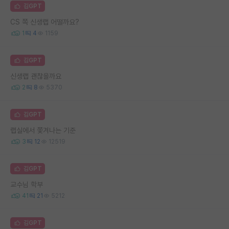
김GPT
CS 쪽 신생랩 어떨까요?
1
4
1159
김GPT
신생랩 괜찮을까요
2
8
5370
김GPT
랩실에서 쫓겨나는 기준
3
12
12519
김GPT
교수님 학부
41
21
5212
김GPT