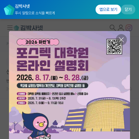
김박사넷
앱으로 보기
닫기
푸시 알림으로 소식을 빠르게
커뮤니티 홈
자유 게시판(아무개랩)
대학원생 모집
본문이 수정되지 않는 박제글입니다.
국내대학원 정보
신생랩
연구실&오픈랩
뻔뻔한 스티븐 호킹
커뮤니티
2026.04.23
3
597
커뮤니티 홈
전체글보기
베스트 게시판
IF 명예의전당