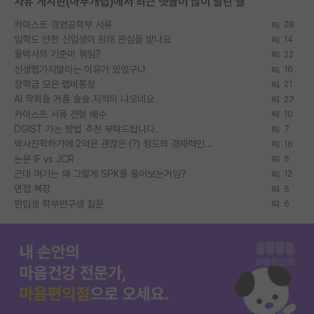
자유 게시판(아무개랩)에서 최근 댓글이 많이 달린 글
카이스트 경영공학부 서류
28
입학도 안한 신입생이 원래 관심을 받나요
14
물박사의 기준이 뭐임?
22
신생랩가지말라는 이유가 있었구나
16
장학금 모은 랩비통장
21
AI 학회들 거품 슬슬 지적이 나오네요
27
카이스트 서류 전형 배수
10
DGIST 가는 방법 추천 부탁드립니다.
7
박사진학하기에 2억은 괜찮은 (?) 정도의 경제력인가요
16
논문 IF vs JCR
5
근데 여기는 왜 그렇게 SPK를 물어보는거임?
12
면접 복장
5
편입생 학부연구생 질문
6