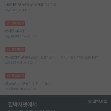
서울대로 첫 부임하신 신생랩 어떤가요.
2
7
4453
명예의전당
학계를 떠나며
185
25
85561
명예의전당
박사졸업이 길어져 남편이 힘들어합니다. 제가 어떻게 하면 좋을까요?
206
31
61344
명예의전당
첫 citation 뽕맛이 엄청나네요...
136
10
23081