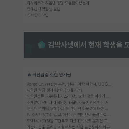
이사이트가 처음엔 정말 도움많이됐는데
역대급 대학원생 빌런
석사생의 고민
🔥 시선집중 핫한 인기글
Korea University 수학, 컴퓨터과학 이학사, UC Berkeley 산업공학 대학원 공학박사가 되는 것은 쉽지 않겠죠?
대학원 월급 정리해준다 (공대 기준)
대학원생들 교수에게 가스라이팅 당한 것은 이해가 갑니다. 안타깝네요.
소재분야 석박사 대학원생 + 물박사들이 착각하는 거
포스텍 억까에 대해 (동문의 학문적 아웃풋에 대한 반박)
왜 후배가 못하는걸 교수님은 내 책임으로 돌리는걸까요?
SSH 박사과정을 그만두고 지방대 박사로 옮기면 교수의 꿈은 끝일까요?
가슴에 손을 올려놓고 싫어하는 사람 불공정하게 리뷰