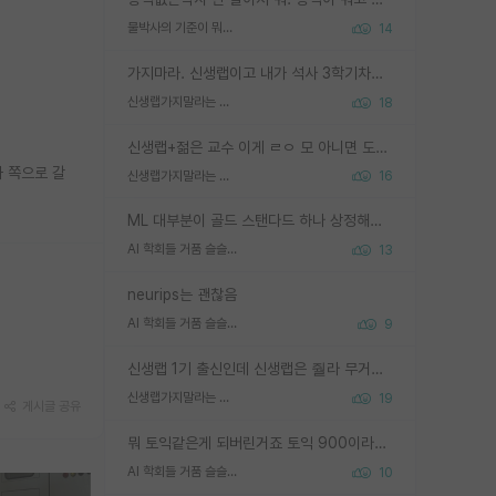
물박사의 기준이 뭐임?
14
가지마라. 신생랩이고 내가 석사 3학기차인데 최고참인데 나도 아무것도 모르는데 교수가 후배들 왜 논문 교육 안시키냐. 논문 왜 안 써오냐 닦달한다
신생랩가지말라는 이유가 있었구나
18
신생랩+젊은 교수 이게 ㄹㅇ 모 아니면 도인듯.
과 쪽으로 갈
신생랩가지말라는 이유가 있었구나
16
ML 대부분이 골드 스탠다드 하나 상정해놓고 (벤치마크 데이터셋이 여러 개면 여러 개 상정) 그거 얼마나 잘 맞추나 싸움임 가끔 번뜩이는 설계 철학을 보여주는 논문들도 있지만 대부분 그거 성적 얼마나 더 올리느라에 혈안이 되어 있는 측면이 잇음
AI 학회들 거품 슬슬 지적이 나오네요
13
neurips는 괜찮음
AI 학회들 거품 슬슬 지적이 나오네요
9
신생랩 1기 출신인데 신생랩은 줠라 무거운 바벨 같은거임. 들면 대박인데 못들면 깔려 죽음. 아무도 알려주지 않는 환경에서 자생해야하지만, 일단 살아남았다면 그 어떤 사람보다 악착같고 생존력 높은 사람으로 거듭날 수 있음
신생랩가지말라는 이유가 있었구나
19
게시글 공유
뭐 토익같은게 되버린거죠 토익 900이라고 영어잘하는건 아닙니다만 잘하는사람은 다 900을 넘는 그런
AI 학회들 거품 슬슬 지적이 나오네요
10