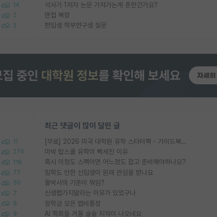
석사가 1저자 논문 가져가는게 흔한건가요?
14
면접 복장
2
편입생 학부연구생 질문
2
최근 댓글이 많이 달린 글
[무료] 2026 미국 대학원 유학 스타터팩 - 가이드북 & 합격자 컨택메일 템플릿
11
미박 탑스쿨 유학이 빡세진 이유
275
혹시 이정도 스펙이면 어느정도 잡고 준비해야하나요?
119
입학도 안한 신입생이 원래 관심을 받나요
77
물박사의 기준이 뭐임?
50
신생랩가지말라는 이유가 있었구나
7
장학금 모은 랩비통장
9
AI 학회들 거품 슬슬 지적이 나오네요
9