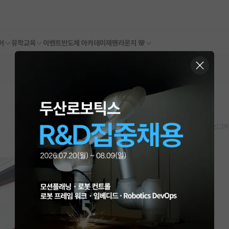
어
유학교육
이벤트
반도체 아카데미
재팬라운지 🌸
스크랩
신고하