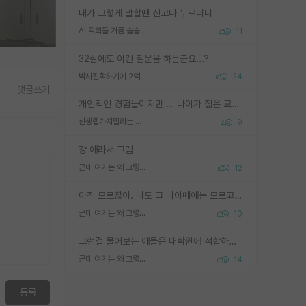
내가 그렇게 말할땐 신고나 누르더니
AI 학회들 거품 슬슬 지적이 나오네요
11
32살에도 이런 질문을 하는군요...?
박사진학하기에 2억은 괜찮은 (?) 정도의 경제력인가요
24
댓글쓰기
개인적인 경험들이지만.... 나이가 젊은 교수일수록 꼰대라는 가면을 쓴 채로 무례함을 행동하는 경우가 거의 90% 정도였음. 나이가 어린데 다른 또래들과 달리 명예, 권력, 재력까지 얻었으니 세상 다 가진 기분이겠지. 오히러 나이 든 교수들이 행동과 말을 더 조심하시더라.
신생랩가지말라는 이유가 있었구나
9
걍 애라서 그럼
근데 여기는 왜 그렇게 SPK를 물어보는거임?
12
아직 모르잖아. 나도 그 나이때에는 모르고 평가 받고 안심하고 싶었어.
근데 여기는 왜 그렇게 SPK를 물어보는거임?
10
그런걸 물어보는 애들은 대학원에 적합하지 않다
근데 여기는 왜 그렇게 SPK를 물어보는거임?
14
등록