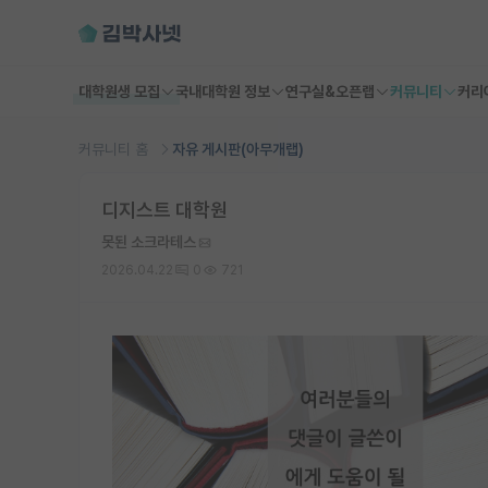
대학원생 모집
국내대학원 정보
연구실&오픈랩
커뮤니티
커리
커뮤니티 홈
자유 게시판(아무개랩)
디지스트 대학원
못된 소크라테스
2026.04.22
0
721