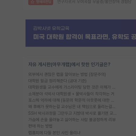
연구자로서 우여곡절 우울증/불안장애 경험담
명예의전당
자유 게시판(아무개랩)에서 핫한 인기글은?
외부에서 괜찮은 랩을 알아보는 방법 (장문주의)
대학원 월급 정리해준다 (공대 기준)
대학원생들 교수에게 가스라이팅 당한 것은 이해가 갑니다. 안타깝네요.
소재분야 석박사 대학원생 + 물박사들이 착각하는 거
포스텍 억까에 대해 (동문의 학문적 아웃풋에 대한 반박)
왜 후배가 못하는걸 교수님은 내 책임으로 돌리는걸까요?
SSH 박사과정을 그만두고 지방대 박사로 옮기면 교수의 꿈은 끝일까요?
가슴에 손을 올려놓고 싫어하는 사람 불공정하게 리뷰
편애 하는 방법
랩홈피에 다들 본인 사진 올리냐