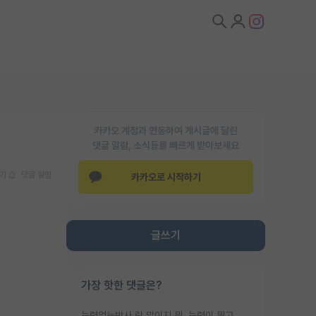
카카오 계정과 연동하여 게시글에 달린
댓글 알람, 소식등을 빠르게 받아보세요
기
댓글 알람
카카오로 시작하기
글쓰기
가장 핫한 댓글은?
능력없는박사 란 말이지 뭐. 능력이 뭐고 능력이 있다는게 뭔지는 사람마다 기준이 다르니까 얘기해봐야 서로 자기 기준만 얘기해서 논쟁이 끝이 안나고. 주위에서 능력있고 야심있는 신입생이 교수가 유의미한 피드백을 아예 안주면서 제대로된 과제에 참여해볼 기회도 제공하지 않고 잡일 뺑뺑이만 돌려서 맨날 단순작업만 하면서 밤새다가 눈빛이 점점 죽어가는걸 본 사람은 물박사는 교수탓이라고 하고, 교수는 이것저것 알려도 주고 기회도 주고 사수 동기 붙여주면서 어떻게든 끌고가려고 하는데 본인이 매일 뺀질거리면서 출근 하는둥마는둥 하다가 기껏 와서도 폰이나 쳐다보다가 실험 망치고 저녁약속있어서 먼저 가볼게요~ 하는걸 본 사람은 물박사는 본인탓이라고 함.