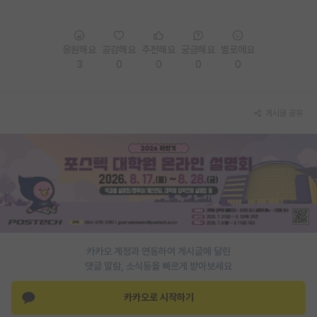
PI 전용 게시판
응원해요
공감해요
추천해요
궁금해요
별로에요
인문사회 계열 게시판
3
0
0
0
0
특수/전문대학원 게시판
반도체/AI 게시판
게시글 공유
장학금/장학생 게시판
학술 정보 게시판
홍보 게시판
커리어
유학교육
카카오 계정과 연동하여 게시글에 달린
댓글 알람, 소식등을 빠르게 받아보세요
이벤트
카카오로 시작하기
반도체 아카데미