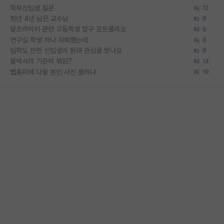
학부신입생 질문
12
정년 4년 남은 교수님
8
알츠하이머 관련 고등학생 탐구 포트폴리오
9
연구실 학생 하나 자퇴했는데
8
입학도 안한 신입생이 원래 관심을 받나요
8
물박사의 기준이 뭐임?
14
랩홈피에 다들 본인 사진 올리냐
19