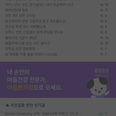
카이스트는 모든 연구실마다 서버 제공해주나요?
15
학부신입생 질문
12
정년 4년 남은 교수님
8
알츠하이머 관련 고등학생 탐구 포트폴리오
9
연구실 학생 하나 자퇴했는데
8
입학도 안한 신입생이 원래 관심을 받나요
8
물박사의 기준이 뭐임?
14
랩홈피에 다들 본인 사진 올리냐
19
장학금 모은 랩비통장
7
AI 학회들 거품 슬슬 지적이 나오네요
7
🔥 시선집중 핫한 인기글
Korea University 수학, 컴퓨터과학 이학사, UC Berkeley 산업공학 대학원 공학박사가 되는 것은 쉽지 않겠죠?
9