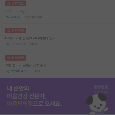
명예의전당
저 미국 교수입니다
339
106
100268
명예의전당
대학원 온게 잘못된 선택이었나 싶음
121
20
31353
명예의전당
우리 교수님 솔직히 너무 좋음
326
47
105143