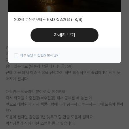
자유 게시판(아무개랩)
2026 두산로보틱스 R&D 집중채용 (~8/9)
미국 유학 게시판
미국 대학원 합격 후기 게시판
자세히 보기
대학원생 모집 게시판
안녕하세요 박사님들!
저는 현재 물리학과 3학년 재학 중인 미래의 핵물리학자입니다.
하루 동안 이 컨텐츠 보지 않기
대학원 합격 후기 게시판
다름이 아니라 개인적으로 물리학 뿐만 아니라 화학을 공부해 보고 싶은 마
음이 있는데요 (단순히 학문에 대한 궁금증)
연구실(PI) 홍보 게시판
근데 지금 와서 이중 전공을 신청하게 되면 최종적으로 졸업이 1년 정도 늦
어지게 됩니다.
석박사 채용 정보 게시판
대학원은 핵물리학 분야로 갈 예정인데
임용 정보 게시판
혹시 화학을 이중전공(복수전공) 해서 공부를 해 놓는 게
학부 인턴 게시판
앞으로 대학원에 가서 핵물리학에 대해 공부하고 연구하는 데에 도움이 될까
요?
취업 게시판
도움이 된다면 졸업을 1년 늦추고 할 만큼 도움이 될까요!
박사님들의 진심 어린 조언을 듣고 싶습니다!
임용 후기 게시판