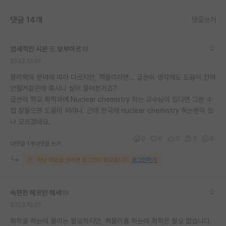
재팬라운지 🌸
댓글 14개
댓글쓰기
염세적인 시몬 드 보부아르
2023.10.01
물리학의 분야에 따라 다르지만, 핵물리라면… 글쓴이 생각에도 도윰이 전혀
안될거같은데 혹시나 싶어 물어본거죠?
글쓴이 학교 화학과에 Nuclear chemistry 하는 교수님이 있다면 그분 수
업 잘들으면 도움이 되려나. 근데 한국에 nuclear chemistry 하는분이 있
나 모르겠네요.
0
0
0
0
0
대댓글 1개
대댓글 쓰기
해당 댓글을 보려면 로그인이 필요합니다.
로그인하기
속편한 헤르만 헤세
2023.10.01
화학을 하는데 물리는 필요하지만, 핵물리를 하는데 화학은 필요 없습니다.