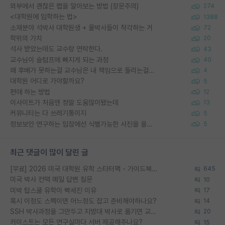
외부에서 괜찮은 랩을 알아보는 방법 (장문주의)
274
<대학원에 입학하는 법>
1388
소재분야 석박사 대학원생 + 물박사들이 착각하는 거
72
학위의 가치
20
석사 받았는데도 교수랑 연락한다.
43
교수님이 슬럼프에 빠지게 되는 과정
40
왜 후배가 못하는걸 교수님은 내 책임으로 돌리는걸까요?
4
대학원 어디로 가야할까요?
5
편애 하는 방법
12
이사이트가 처음엔 정말 도움많이됐는데
13
커뮤니티는 다 쓰레기통이지
5
정보보안 연구하는 입장에선 식별가능한 사진을 올리는건 비추이긴함
5
최근 댓글이 많이 달린 글
[무료] 2026 미국 대학원 유학 스타터팩 - 가이드북 & 합격자 컨택메일 템플릿
645
미국 박사 컨택 메일 답변 질문
10
미박 탑스쿨 유학이 빡세진 이유
17
혹시 이정도 스펙이면 어느정도 잡고 준비해야하나요?
14
SSH 박사과정을 그만두고 지방대 박사로 옮기면 교수의 꿈은 끝일까요?
20
카이스트는 모든 연구실마다 서버 제공해주나요?
15