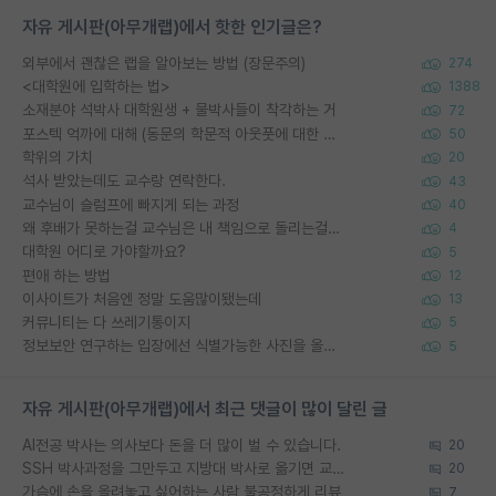
자유 게시판(아무개랩)에서 핫한 인기글은?
외부에서 괜찮은 랩을 알아보는 방법 (장문주의)
274
<대학원에 입학하는 법>
1388
소재분야 석박사 대학원생 + 물박사들이 착각하는 거
72
포스텍 억까에 대해 (동문의 학문적 아웃풋에 대한 반박)
50
학위의 가치
20
석사 받았는데도 교수랑 연락한다.
43
교수님이 슬럼프에 빠지게 되는 과정
40
왜 후배가 못하는걸 교수님은 내 책임으로 돌리는걸까요?
4
대학원 어디로 가야할까요?
5
편애 하는 방법
12
이사이트가 처음엔 정말 도움많이됐는데
13
커뮤니티는 다 쓰레기통이지
5
정보보안 연구하는 입장에선 식별가능한 사진을 올리는건 비추이긴함
5
자유 게시판(아무개랩)에서 최근 댓글이 많이 달린 글
AI전공 박사는 의사보다 돈을 더 많이 벌 수 있습니다.
20
SSH 박사과정을 그만두고 지방대 박사로 옮기면 교수의 꿈은 끝일까요?
20
가슴에 손을 올려놓고 싫어하는 사람 불공정하게 리뷰
7