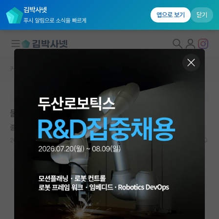
김박사넷
앱으로 보기
닫기
푸시 알림으로 소식을 빠르게
커뮤니티 홈
자유 게시판(아무개랩)
대학원생 모집
본문이 수정되지 않는 박제글입니다.
국내대학원 정보
물리학, 화학 이중전공 메리트 질문
연구실&오픈랩
졸린 쇠렌 키르케고르
커뮤니티
2023.10.01
14
4151
커뮤니티 홈
전체글보기
베스트 게시판
IF 명예의전당