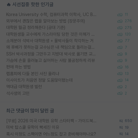
🔥 시선집중 핫한 인기글
Korea University 수학, 컴퓨터과학 이학사, UC Berkeley 산업공학 대학원 공학박사가 되는 것은 쉽지 않겠죠?
11
외부에서 괜찮은 랩을 알아보는 방법 (장문주의)
276
대학원 월급 정리해준다 (공대 기준)
275
대학원생들 교수에게 가스라이팅 당한 것은 이해가 갑니다. 안타깝네요.
120
소재분야 석박사 대학원생 + 물박사들이 착각하는 거
77
왜 후배가 못하는걸 교수님은 내 책임으로 돌리는걸까요?
7
SSH 박사과정을 그만두고 지방대 박사로 옮기면 교수의 꿈은 끝일까요?
9
가슴에 손을 올려놓고 싫어하는 사람 불공정하게 리뷰
9
편애 하는 방법
16
랩홈피에 다들 본인 사진 올리냐
13
이사이트가 처음엔 정말 도움많이됐는데
14
역대급 대학원생 빌런
2
석사생의 고민
2
최근 댓글이 많이 달린 글
[무료] 2026 미국 대학원 유학 스타터팩 - 가이드북 & 합격자 컨택메일 템플릿
650
미박 탑스쿨 유학이 빡세진 이유
19
혹시 이정도 스펙이면 어느정도 잡고 준비해야하나요?
14