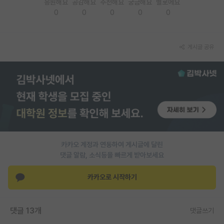
응원해요
공감해요
추천해요
궁금해요
별로에요
0
0
0
0
0
PI 전용 게시판
인문사회 계열 게시판
게시글 공유
특수/전문대학원 게시판
반도체/AI 게시판
장학금/장학생 게시판
학술 정보 게시판
홍보 게시판
카카오 계정과 연동하여 게시글에 달린
댓글 알람, 소식등을 빠르게 받아보세요
커리어
유학교육
카카오로 시작하기
이벤트
댓글 13개
댓글쓰기
반도체 아카데미