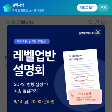
김박사넷
앱으로 보기
닫기
푸시 알림으로 소식을 빠르게
커뮤니티 홈
자유 게시판(아무개랩)
대학원생 모집
본문이 수정되지 않는 박제글입니다.
국내대학원 정보
Postech 화학과
연구실&오픈랩
울적한 척척박사
커뮤니티
2023.03.27
13
4025
커뮤니티 홈
전체글보기
베스트 게시판
IF 명예의전당