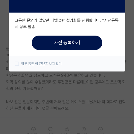
자유 게시판(아무개랩)
그동안 문의가 많았던 레벨업반 설명회를 진행합니다. *사전등록
미국 유학 게시판
시 링크 발송
미국 대학원 합격 후기 게시판
사전 등록하기
대학원생 모집 게시판
현재 지거국 경북/부산 중 한 곳.생명공학과에 재학 중인 3학년입니다.
포스텍 화학과 대학원 진학 희망 중인데 학과가 달라서요..
대학원 합격 후기 게시판
학과에 화학 강의가 많이 개설 되어 있고 (유기화학.생화학.일빈화학.생물물
하루 동안 이 컨텐츠 보지 않기
리화학)따로 화학과에 개설된 무기화학 강의를 수강하고 있습니다.
연구실(PI) 홍보 게시판
학점은 4.0/4.3 정도이고 토익은 940점 보유하고 있습니다.
화학 강의를 많이 수강했더라도 주전공은 다른데..이런 경우에도 포스텍 화
석박사 채용 정보 게시판
학과 진학 가능할까요?
임용 정보 게시판
바보 같은 질문이지만 주변에 저와 같은 케이스를 보셨거나 타 학과로 진학
학부 인턴 게시판
하신 분들이 계시다면 댓글 부탁드려요.
취업 게시판
임용 후기 게시판