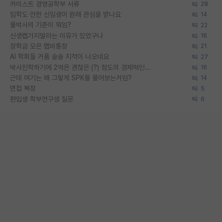
카이스트 경영공학부 서류
28
입학도 안한 신입생이 원래 관심을 받나요
14
물박사의 기준이 뭐임?
22
신생랩가지말라는 이유가 있었구나
16
장학금 모은 랩비통장
21
AI 학회들 거품 슬슬 지적이 나오네요
27
박사진학하기에 2억은 괜찮은 (?) 정도의 경제력인가요
16
근데 여기는 왜 그렇게 SPK를 물어보는거임?
14
면접 복장
5
편입생 학부연구생 질문
6