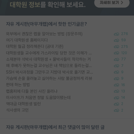
자유 게시판(아무개랩)에서 핫한 인기글은?
외부에서 괜찮은 랩을 알아보는 방법 (장문주의)
276
여기 대학원생 홈페이지다
59
대학원 월급 정리해준다 (공대 기준)
275
대학원생들 교수에게 가스라이팅 당한 것은 이해가 갑니다. 안타깝네요.
120
소재분야 석박사 대학원생 + 물박사들이 착각하는 거
77
왜 후배가 못하는걸 교수님은 내 책임으로 돌리는걸까요?
7
SSH 박사과정을 그만두고 지방대 박사로 옮기면 교수의 꿈은 끝일까요?
9
가슴에 손을 올려놓고 싫어하는 사람 불공정하게 리뷰
9
편애 하는 방법
16
랩홈피에 다들 본인 사진 올리냐
13
이사이트가 처음엔 정말 도움많이됐는데
14
역대급 대학원생 빌런
2
석사생의 고민
2
자유 게시판(아무개랩)에서 최근 댓글이 많이 달린 글