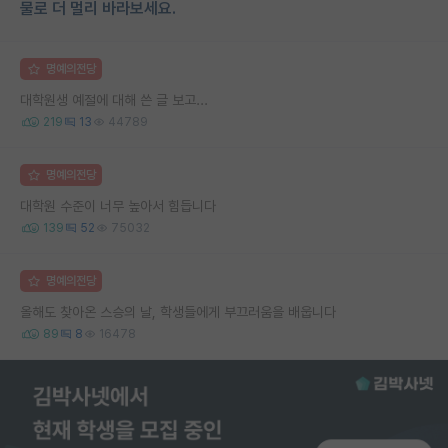
물로 더 멀리 바라보세요.
명예의전당
대학원생 예절에 대해 쓴 글 보고...
219
13
44789
명예의전당
대학원 수준이 너무 높아서 힘듭니다
139
52
75032
명예의전당
올해도 찾아온 스승의 날, 학생들에게 부끄러움을 배웁니다
89
8
16478