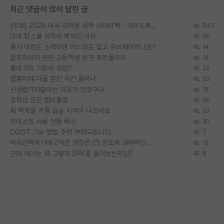
최근 댓글이 많이 달린 글
[무료] 2026 미국 대학원 유학 스타터팩 - 가이드북 & 합격자 컨택메일 템플릿
647
미박 탑스쿨 유학이 빡세진 이유
19
혹시 이정도 스펙이면 어느정도 잡고 준비해야하나요?
14
알츠하이머 관련 고등학생 탐구 포트폴리오
14
물박사의 기준이 뭐임?
22
랩홈피에 다들 본인 사진 올리냐
23
신생랩가지말라는 이유가 있었구나
16
장학금 모은 랩비통장
19
AI 학회들 거품 슬슬 지적이 나오네요
27
카이스트 서류 전형 배수
10
DGIST 가는 방법 추천 부탁드립니다.
7
박사진학하기에 2억은 괜찮은 (?) 정도의 경제력인가요
15
근데 여기는 왜 그렇게 SPK를 물어보는거임?
8