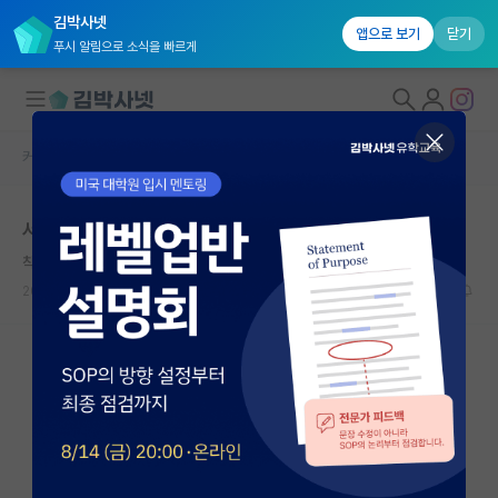
김박사넷
앱으로 보기
닫기
푸시 알림으로 소식을 빠르게
커뮤니티 홈
자유 게시판(아무개랩)
대학원생 모집
서울대 대학원 가능할까요?
국내대학원 정보
착한 리처드 파인만
연구실&오픈랩
2026.04.18
7
2234
커뮤니티
커뮤니티 홈
전체글보기
베스트 게시판
IF 명예의전당