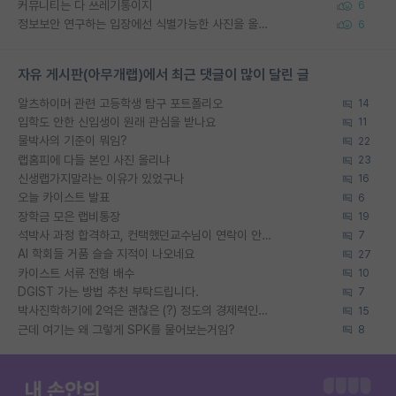
커뮤니티는 다 쓰레기통이지
6
정보보안 연구하는 입장에선 식별가능한 사진을 올리는건 비추이긴함
6
자유 게시판(아무개랩)에서 최근 댓글이 많이 달린 글
알츠하이머 관련 고등학생 탐구 포트폴리오
14
입학도 안한 신입생이 원래 관심을 받나요
11
물박사의 기준이 뭐임?
22
랩홈피에 다들 본인 사진 올리냐
23
신생랩가지말라는 이유가 있었구나
16
오늘 카이스트 발표
6
장학금 모은 랩비통장
19
석박사 과정 합격하고, 컨택했던교수님이 연락이 안됩니다...
7
AI 학회들 거품 슬슬 지적이 나오네요
27
카이스트 서류 전형 배수
10
DGIST 가는 방법 추천 부탁드립니다.
7
박사진학하기에 2억은 괜찮은 (?) 정도의 경제력인가요
15
근데 여기는 왜 그렇게 SPK를 물어보는거임?
8