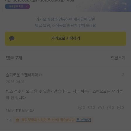
PI 전용 게시판
카카오 계정과 연동하여 게시글에 달린
인문사회 계열 게시판
댓글 알람, 소식등을 빠르게 받아보세요
특수/전문대학원 게시판
카카오로 시작하기
반도체/AI 게시판
장학금/장학생 게시판
댓글 7개
댓글쓰기
학술 정보 게시판
슬기로운 쇼펜하우어
홍보 게시판
2026.04.18
커리어
텝스 점수 나오고 알 수 있을거같습니다... 지금 써주신 스펙으로는 잘 가늠
이 안 갑니다
유학교육
0
0
1
0
0
대댓글 1개
대댓글 쓰기
이벤트
해당 댓글을 보려면 로그인이 필요합니다.
로그인하기
반도체 아카데미