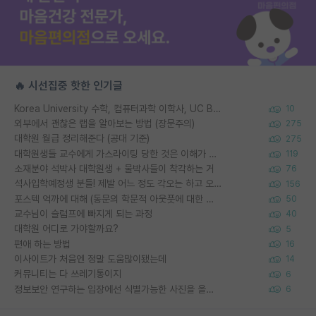
🔥 시선집중 핫한 인기글
Korea University 수학, 컴퓨터과학 이학사, UC Berkeley 산업공학 대학원 공학박사가 되는 것은 쉽지 않겠죠?
10
외부에서 괜찮은 랩을 알아보는 방법 (장문주의)
275
대학원 월급 정리해준다 (공대 기준)
275
대학원생들 교수에게 가스라이팅 당한 것은 이해가 갑니다. 안타깝네요.
119
소재분야 석박사 대학원생 + 물박사들이 착각하는 거
76
석사입학예정생 분들! 제발 어느 정도 각오는 하고 오세요.
156
포스텍 억까에 대해 (동문의 학문적 아웃풋에 대한 반박)
50
교수님이 슬럼프에 빠지게 되는 과정
40
대학원 어디로 가야할까요?
5
편애 하는 방법
16
이사이트가 처음엔 정말 도움많이됐는데
14
커뮤니티는 다 쓰레기통이지
6
정보보안 연구하는 입장에선 식별가능한 사진을 올리는건 비추이긴함
6