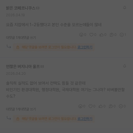
재팬라운지 🌸
밝은 코페르니쿠스
2026.04.19
요즘 지잡에서 1~2등했다고 본인 수준을 모르는얘들이 많네
0
0
0
0
1
대댓글 1개
대댓글 쓰기
해당 댓글을 보려면 로그인이 필요합니다.
로그인하기
언짢은 버지니아 울프
2026.04.20
솔직히 실적도 없어 보여서 컨택도 힘들 것 같은데
비인기인 환경대학원, 행정대학원, 국제대학원 여기는 그나마? 비벼볼만할
수도?
0
0
0
0
0
대댓글 1개
대댓글 쓰기
해당 댓글을 보려면 로그인이 필요합니다.
로그인하기