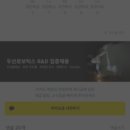
응원해요
공감해요
추천해요
궁금해요
별로에요
PI 전용 게시판
1
1
0
0
0
인문사회 계열 게시판
특수/전문대학원 게시판
게시글 공유
반도체/AI 게시판
장학금/장학생 게시판
학술 정보 게시판
홍보 게시판
카카오 계정과 연동하여 게시글에 달린
커리어
댓글 알람, 소식등을 빠르게 받아보세요
유학교육
카카오로 시작하기
이벤트
반도체 아카데미
댓글 20개
댓글쓰기