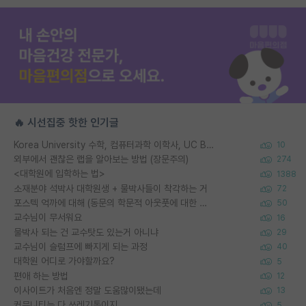
🔥 시선집중 핫한 인기글
Korea University 수학, 컴퓨터과학 이학사, UC Berkeley 산업공학 대학원 공학박사가 되는 것은 쉽지 않겠죠?
10
외부에서 괜찮은 랩을 알아보는 방법 (장문주의)
274
<대학원에 입학하는 법>
1388
소재분야 석박사 대학원생 + 물박사들이 착각하는 거
72
포스텍 억까에 대해 (동문의 학문적 아웃풋에 대한 반박)
50
교수님이 무서워요
16
물박사 되는 건 교수탓도 있는거 아니냐
29
교수님이 슬럼프에 빠지게 되는 과정
40
대학원 어디로 가야할까요?
5
편애 하는 방법
12
이사이트가 처음엔 정말 도움많이됐는데
13
커뮤니티는 다 쓰레기통이지
5