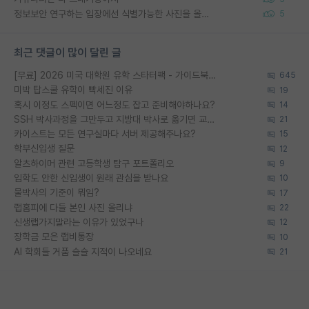
정보보안 연구하는 입장에선 식별가능한 사진을 올리는건 비추이긴함
5
최근 댓글이 많이 달린 글
[무료] 2026 미국 대학원 유학 스타터팩 - 가이드북 & 합격자 컨택메일 템플릿
645
미박 탑스쿨 유학이 빡세진 이유
19
혹시 이정도 스펙이면 어느정도 잡고 준비해야하나요?
14
SSH 박사과정을 그만두고 지방대 박사로 옮기면 교수의 꿈은 끝일까요?
21
카이스트는 모든 연구실마다 서버 제공해주나요?
15
학부신입생 질문
12
알츠하이머 관련 고등학생 탐구 포트폴리오
9
입학도 안한 신입생이 원래 관심을 받나요
10
물박사의 기준이 뭐임?
17
랩홈피에 다들 본인 사진 올리냐
22
신생랩가지말라는 이유가 있었구나
12
장학금 모은 랩비통장
10
AI 학회들 거품 슬슬 지적이 나오네요
21