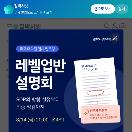
김박사넷
앱으로 보기
닫기
푸시 알림으로 소식을 빠르게
커뮤니티 홈
자유 게시판(아무개랩)
대학원생 모집
서울대 대학원 석박통합 너무 고민되네요..
국내대학원 정보
Jules Barbey d'Aurevilly
연구실&오픈랩
2020.09.05
20
17247
커뮤니티
커뮤니티 홈
전체글보기
베스트 게시판
IF 명예의전당