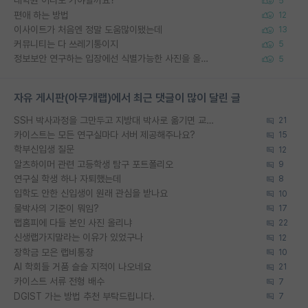
대학원 어디로 가야할까요?
5
편애 하는 방법
12
이사이트가 처음엔 정말 도움많이됐는데
13
커뮤니티는 다 쓰레기통이지
5
정보보안 연구하는 입장에선 식별가능한 사진을 올리는건 비추이긴함
5
자유 게시판(아무개랩)에서 최근 댓글이 많이 달린 글
SSH 박사과정을 그만두고 지방대 박사로 옮기면 교수의 꿈은 끝일까요?
21
카이스트는 모든 연구실마다 서버 제공해주나요?
15
학부신입생 질문
12
알츠하이머 관련 고등학생 탐구 포트폴리오
9
연구실 학생 하나 자퇴했는데
8
입학도 안한 신입생이 원래 관심을 받나요
10
물박사의 기준이 뭐임?
17
랩홈피에 다들 본인 사진 올리냐
22
신생랩가지말라는 이유가 있었구나
12
장학금 모은 랩비통장
10
AI 학회들 거품 슬슬 지적이 나오네요
21
카이스트 서류 전형 배수
7
DGIST 가는 방법 추천 부탁드립니다.
7