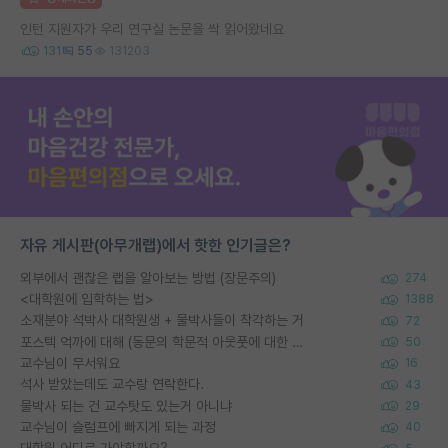
인턴 지원자가 우리 연구실 논문을 싹 읽어왔네요
131
55
131203
자유 게시판(아무개랩)에서 핫한 인기글은?
외부에서 괜찮은 랩을 알아보는 방법 (장문주의)
274
<대학원에 입학하는 법>
1388
소재분야 석박사 대학원생 + 물박사들이 착각하는 거
72
포스텍 억까에 대해 (동문의 학문적 아웃풋에 대한 반박)
50
교수님이 무서워요
16
석사 받았는데도 교수랑 연락한다.
43
물박사 되는 건 교수탓도 있는거 아니냐
29
교수님이 슬럼프에 빠지게 되는 과정
40