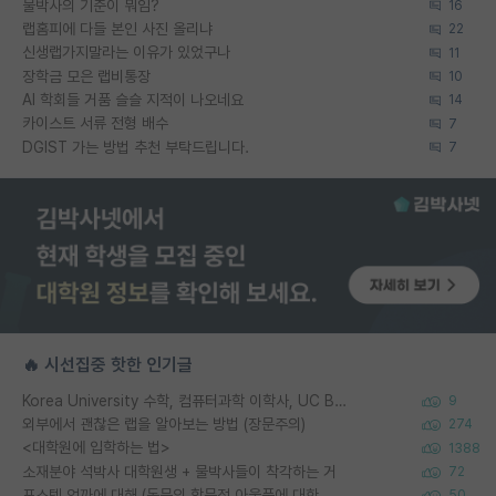
물박사의 기준이 뭐임?
16
랩홈피에 다들 본인 사진 올리냐
22
신생랩가지말라는 이유가 있었구나
11
장학금 모은 랩비통장
10
AI 학회들 거품 슬슬 지적이 나오네요
14
카이스트 서류 전형 배수
7
DGIST 가는 방법 추천 부탁드립니다.
7
🔥 시선집중 핫한 인기글
Korea University 수학, 컴퓨터과학 이학사, UC Berkeley 산업공학 대학원 공학박사가 되는 것은 쉽지 않겠죠?
9
외부에서 괜찮은 랩을 알아보는 방법 (장문주의)
274
<대학원에 입학하는 법>
1388
소재분야 석박사 대학원생 + 물박사들이 착각하는 거
72
포스텍 억까에 대해 (동문의 학문적 아웃풋에 대한 반박)
50