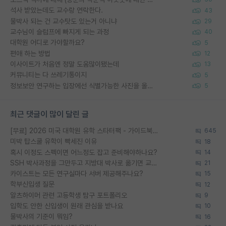
석사 받았는데도 교수랑 연락한다.
43
물박사 되는 건 교수탓도 있는거 아니냐
29
교수님이 슬럼프에 빠지게 되는 과정
40
대학원 어디로 가야할까요?
5
편애 하는 방법
12
이사이트가 처음엔 정말 도움많이됐는데
13
커뮤니티는 다 쓰레기통이지
5
정보보안 연구하는 입장에선 식별가능한 사진을 올리는건 비추이긴함
5
최근 댓글이 많이 달린 글
[무료] 2026 미국 대학원 유학 스타터팩 - 가이드북 & 합격자 컨택메일 템플릿
645
미박 탑스쿨 유학이 빡세진 이유
18
혹시 이정도 스펙이면 어느정도 잡고 준비해야하나요?
14
SSH 박사과정을 그만두고 지방대 박사로 옮기면 교수의 꿈은 끝일까요?
21
카이스트는 모든 연구실마다 서버 제공해주나요?
15
학부신입생 질문
12
알츠하이머 관련 고등학생 탐구 포트폴리오
9
입학도 안한 신입생이 원래 관심을 받나요
10
물박사의 기준이 뭐임?
16