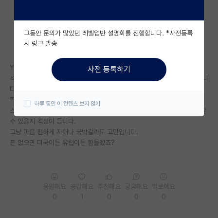
자유 게시판(아무개랩)
그동안 문의가 많았던 레벨업반 설명회를 진행합니다. *사전등록
미국 유학 게시판
시 링크 발송
미국 대학원 합격 후기 게시판
YK에 재학중인 학생이고 자대 석사 진학예정입니다.
사전 등록하기
대학원생 모집 게시판
석사 마치고 교수님께서 졸업하신 유럽의 스위스에 있는 대학을 생각 중입니
다.
대학원 합격 후기 게시판
학비는 학교에서 지원해준다 하고 생활비가 문제입니다.
하루 동안 이 컨텐츠 보지 않기
스위스의 살인적인 물가에 흙수저인 학생이 가서 학교 스타이펜드만으로 살
연구실(PI) 홍보 게시판
수 있을지 걱정이 듭니다.
그냥 마음 편하게 자대나 국박갈까도 고민입니다.
석박사 채용 정보 게시판
돈 없으면 미국이든 유럽이든 힘들겠죠?
임용 정보 게시판
학부 인턴 게시판
응원해요
공감해요
추천해요
궁금해요
별로에요
취업 게시판
0
1
0
0
0
임용 후기 게시판