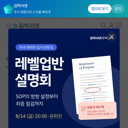
김박사넷
앱으로 보기
닫기
푸시 알림으로 소식을 빠르게
커뮤니티 홈
자유 게시판(아무개랩)
대학원생 모집
유럽 대학 박사학위 학비
국내대학원 정보
W. Somerset Maugham
*
연구실&오픈랩
2020.09.04
7
8825
커뮤니티
커뮤니티 홈
전체글보기
베스트 게시판
IF 명예의전당