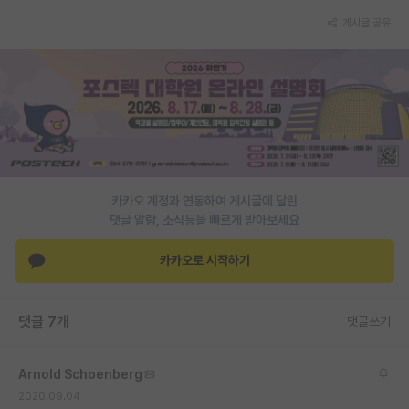
게시글 공유
PI 전용 게시판
인문사회 계열 게시판
특수/전문대학원 게시판
반도체/AI 게시판
장학금/장학생 게시판
카카오 계정과 연동하여 게시글에 달린
학술 정보 게시판
댓글 알람, 소식등을 빠르게 받아보세요
홍보 게시판
카카오로 시작하기
커리어
유학교육
댓글 7개
댓글쓰기
이벤트
Arnold Schoenberg
반도체 아카데미
2020.09.04