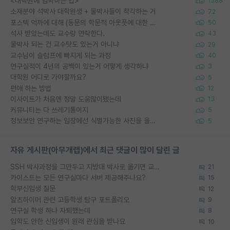
<대학원에 입학하는 법>
1388
소재분야 석박사 대학원생 + 물박사들이 착각하는 거
72
포스텍 억까에 대해 (동문의 학문적 아웃풋에 대한 반박)
50
석사 받았는데도 교수랑 연락한다.
43
물박사 되는 건 교수탓도 있는거 아니냐
29
교수님이 슬럼프에 빠지게 되는 과정
40
연구실적이 4년의 공백이 있는거 어떻게 생각하냐
3
대학원 어디로 가야할까요?
5
편애 하는 방법
12
이사이트가 처음엔 정말 도움많이됐는데
13
커뮤니티는 다 쓰레기통이지
5
정보보안 연구하는 입장에선 식별가능한 사진을 올리는건 비추이긴함
5
자유 게시판(아무개랩)에서 최근 댓글이 많이 달린 글
SSH 박사과정을 그만두고 지방대 박사로 옮기면 교수의 꿈은 끝일까요?
21
카이스트는 모든 연구실마다 서버 제공해주나요?
15
학부신입생 질문
12
알츠하이머 관련 고등학생 탐구 포트폴리오
9
연구실 학생 하나 자퇴했는데
8
입학도 안한 신입생이 원래 관심을 받나요
10