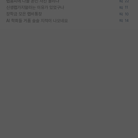
랩홈피에 다들 본인 사진 올리냐
22
신생랩가지말라는 이유가 있었구나
11
장학금 모은 랩비통장
10
AI 학회들 거품 슬슬 지적이 나오네요
14