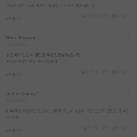
영국 제외한 유럽 박사는 먹고살 걱정은 안해도됩니다.
재팬라운지 🌸
0
0
1
0
0
대댓글 쓰기
Henri Bergson
*
2020.09.04
유럽박사 인건비 왠만한 직장인만큼 받습니당
포닥은 1억씩 받는 분도 많구여
0
0
0
0
0
대댓글 쓰기
Arthur Cayley
*
2020.09.04
미국이건 유럽이건 인건비는 많이 주는데 생활비쓰면 한푼도 안남는거 똑같
음 ㅋㅋ
0
1
0
1
0
대댓글 쓰기