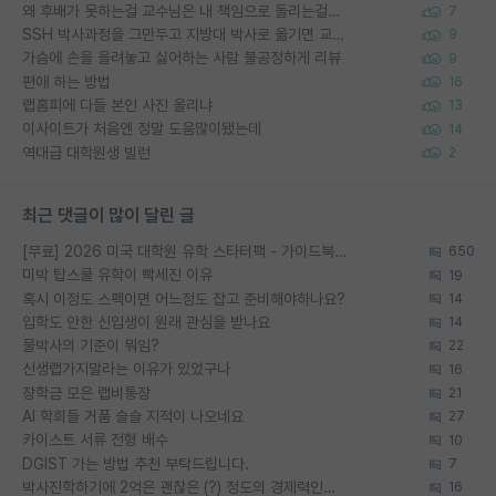
왜 후배가 못하는걸 교수님은 내 책임으로 돌리는걸까요?
7
SSH 박사과정을 그만두고 지방대 박사로 옮기면 교수의 꿈은 끝일까요?
9
가슴에 손을 올려놓고 싫어하는 사람 불공정하게 리뷰
9
편애 하는 방법
16
랩홈피에 다들 본인 사진 올리냐
13
이사이트가 처음엔 정말 도움많이됐는데
14
역대급 대학원생 빌런
2
최근 댓글이 많이 달린 글
[무료] 2026 미국 대학원 유학 스타터팩 - 가이드북 & 합격자 컨택메일 템플릿
650
미박 탑스쿨 유학이 빡세진 이유
19
혹시 이정도 스펙이면 어느정도 잡고 준비해야하나요?
14
입학도 안한 신입생이 원래 관심을 받나요
14
물박사의 기준이 뭐임?
22
신생랩가지말라는 이유가 있었구나
16
장학금 모은 랩비통장
21
AI 학회들 거품 슬슬 지적이 나오네요
27
카이스트 서류 전형 배수
10
DGIST 가는 방법 추천 부탁드립니다.
7
박사진학하기에 2억은 괜찮은 (?) 정도의 경제력인가요
16