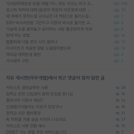
석사입학예정생 분들! 제발 어느 정도 각오는 하고 오세요.
156
포스텍 억까에 대해 (동문의 학문적 아웃풋에 대한 반박)
50
왜 후배가 못하는걸 교수님은 내 책임으로 돌리는걸까요?
7
SSH 박사과정을 그만두고 지방대 박사로 옮기면 교수의 꿈은 끝일까요?
9
가슴에 손을 올려놓고 싫어하는 사람 불공정하게 리뷰
9
편애 하는 방법
16
랩홈피에 다들 본인 사진 올리냐
13
이사이트가 처음엔 정말 도움많이됐는데
14
역대급 대학원생 빌런
2
석사생의 고민
2
자유 게시판(아무개랩)에서 최근 댓글이 많이 달린 글
카이스트 경영공학부 서류
28
입학도 안한 신입생이 원래 관심을 받나요
14
물박사의 기준이 뭐임?
22
신생랩가지말라는 이유가 있었구나
16
장학금 모은 랩비통장
21
AI 학회들 거품 슬슬 지적이 나오네요
27
카이스트 서류 전형 배수
10
DGIST 가는 방법 추천 부탁드립니다.
7