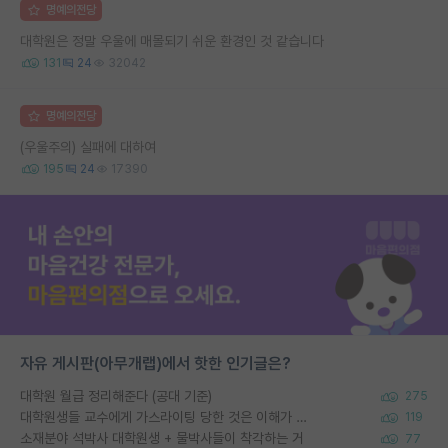
명예의전당
대학원은 정말 우울에 매몰되기 쉬운 환경인 것 같습니다
131
24
32042
명예의전당
(우울주의) 실패에 대하여
195
24
17390
자유 게시판(아무개랩)에서 핫한 인기글은?
대학원 월급 정리해준다 (공대 기준)
275
대학원생들 교수에게 가스라이팅 당한 것은 이해가 갑니다. 안타깝네요.
119
소재분야 석박사 대학원생 + 물박사들이 착각하는 거
77