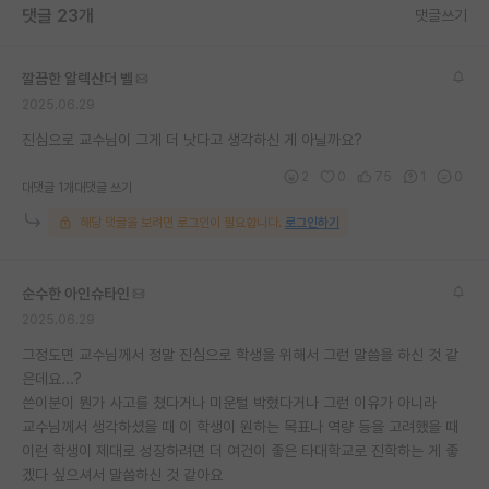
댓글 23개
댓글쓰기
재팬라운지 🌸
깔끔한 알렉산더 벨
2025.06.29
진심으로 교수님이 그게 더 낫다고 생각하신 게 아닐까요?
2
0
75
1
0
대댓글 1개
대댓글 쓰기
해당 댓글을 보려면 로그인이 필요합니다.
로그인하기
순수한 아인슈타인
2025.06.29
그정도면 교수님께서 정말 진심으로 학생을 위해서 그런 말씀을 하신 것 같
은데요...?
쓴이분이 뭔가 사고를 쳤다거나 미운털 박혔다거나 그런 이유가 아니라
교수님께서 생각하셨을 때 이 학생이 원하는 목표나 역량 등을 고려했을 때
이런 학생이 제대로 성장하려면 더 여건이 좋은 타대학교로 진학하는 게 좋
겠다 싶으셔서 말씀하신 것 같아요