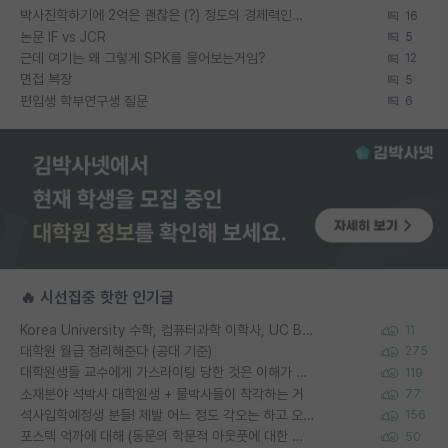
박사진학하기에 2억은 괜찮은 (?) 정도의 경제력인가요
16
논문 IF vs JCR
5
근데 여기는 왜 그렇게 SPK를 물어보는거임?
12
면접 복장
5
편입생 학부연구생 질문
6
🔥 시선집중 핫한 인기글
Korea University 수학, 컴퓨터과학 이학사, UC Berkeley 산업공학 대학원 공학박사가 되는 것은 쉽지 않겠죠?
11
대학원 월급 정리해준다 (공대 기준)
275
대학원생들 교수에게 가스라이팅 당한 것은 이해가 갑니다. 안타깝네요.
119
소재분야 석박사 대학원생 + 물박사들이 착각하는 거
77
석사입학예정생 분들! 제발 어느 정도 각오는 하고 오세요.
156
포스텍 억까에 대해 (동문의 학문적 아웃풋에 대한 반박)
50