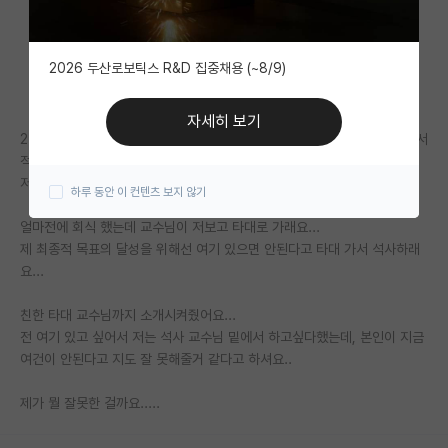
자유 게시판(아무개랩)
2026 두산로보틱스 R&D 집중채용 (~8/9)
미국 유학 게시판
미국 대학원 합격 후기 게시판
자세히 보기
2년간 학부연구생 하면서 학회 참석도 하고, 제가 낸 아이디어를 교수님께서
대학원생 모집 게시판
적극 지지해주셔서 논문도 써보고 참 많은 경험을 했어요
저는 당연히 받은게 많으니까 여기서 석사도 할 생각이었어요
하루 동안 이 컨텐츠 보지 않기
대학원 합격 후기 게시판
얼마전에 회식 했는데 교수님이 저보고 타대로 가래요...
연구실(PI) 홍보 게시판
제 최종적 목표의 달성을 위해선 여기 있으면 안된다고 타대 가서 석사하래
요...
석박사 채용 정보 게시판
친한 타대 교수님까지 소개시켜줬어요...
임용 정보 게시판
전 여기 있고 싶어서 저는 석사 교수님 밑에서 하고싶다했는데, 본인이 지금
학부 인턴 게시판
여건이 안된다고 지도 잘 못해줄거 같다고 하셔요..
취업 게시판
제가 뭘 잘못한 걸까요.....
임용 후기 게시판