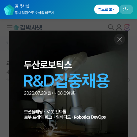
김박사넷
앱으로 보기
닫기
푸시 알림으로 소식을 빠르게
커뮤니티 홈
자유 게시판(아무개랩)
대학원생 모집
교수님이 절 쫓아내려고 해요....
국내대학원 정보
세심한 플라톤
연구실&오픈랩
2025.06.29
23
19223
커뮤니티
커뮤니티 홈
전체글보기
베스트 게시판
IF 명예의전당