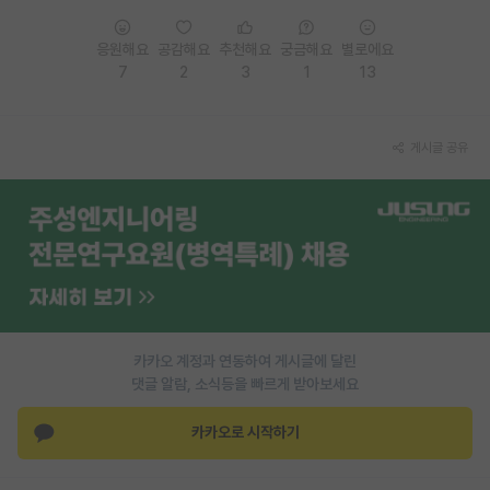
PI 전용 게시판
응원해요
공감해요
추천해요
궁금해요
별로에요
7
2
3
1
13
인문사회 계열 게시판
특수/전문대학원 게시판
게시글 공유
반도체/AI 게시판
장학금/장학생 게시판
학술 정보 게시판
홍보 게시판
커리어
카카오 계정과 연동하여 게시글에 달린
유학교육
댓글 알람, 소식등을 빠르게 받아보세요
이벤트
카카오로 시작하기
반도체 아카데미