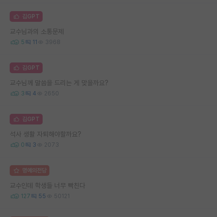
김GPT
교수님과의 소통문제
5
11
3968
김GPT
교수님께 말씀을 드리는 게 맞을까요?
3
4
2650
김GPT
석사 생활 자퇴해야할까요?
0
3
2073
명예의전당
교수인데 학생들 너무 빡친다
127
55
50121