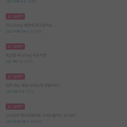
10
9
4590
김GPT
지도교수님 때문에 죽고싶어요
67
34
23759
김GPT
퇴근할 때 교수님 마주치면
1
1
2493
김GPT
입학 취소 메일 보내는게 맞을까요?
0
3
1233
김GPT
교수님이 박사과정이랑 사귀는랩가도 되나요?
48
33
30484