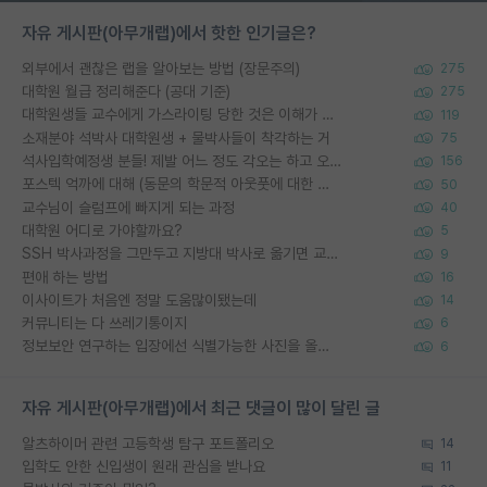
자유 게시판(아무개랩)에서 핫한 인기글은?
외부에서 괜찮은 랩을 알아보는 방법 (장문주의)
275
대학원 월급 정리해준다 (공대 기준)
275
대학원생들 교수에게 가스라이팅 당한 것은 이해가 갑니다. 안타깝네요.
119
소재분야 석박사 대학원생 + 물박사들이 착각하는 거
75
석사입학예정생 분들! 제발 어느 정도 각오는 하고 오세요.
156
포스텍 억까에 대해 (동문의 학문적 아웃풋에 대한 반박)
50
교수님이 슬럼프에 빠지게 되는 과정
40
대학원 어디로 가야할까요?
5
SSH 박사과정을 그만두고 지방대 박사로 옮기면 교수의 꿈은 끝일까요?
9
편애 하는 방법
16
이사이트가 처음엔 정말 도움많이됐는데
14
커뮤니티는 다 쓰레기통이지
6
정보보안 연구하는 입장에선 식별가능한 사진을 올리는건 비추이긴함
6
자유 게시판(아무개랩)에서 최근 댓글이 많이 달린 글
알츠하이머 관련 고등학생 탐구 포트폴리오
14
입학도 안한 신입생이 원래 관심을 받나요
11