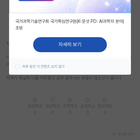
자유 게시판(아무개랩)
국가과학기술연구회 국가특임연구원(K-문샷 PD: AI과학자 분야)
미국 유학 게시판
초빙
미국 대학원 합격 후기 게시판
학부 학벌 되게 높으신가 보네요...ㄷㄷ
자세히 보기
대학원생 모집 게시판
아래 글 보니 성대 학부에 계약학과면 적어도 상위 2.5%~3% 정도는 될텐
대학원 합격 후기 게시판
데, 후회한다고 하시는거 보니....
하루 동안 이 컨텐츠 보지 않기
연구실(PI) 홍보 게시판
학계가 확실히 다들 머리좋고 공부 잘하시는 분들이 많으신가 봅니다
석박사 채용 정보 게시판
임용 정보 게시판
응원해요
공감해요
추천해요
궁금해요
별로에요
학부 인턴 게시판
0
0
0
0
0
취업 게시판
게시글 공유
임용 후기 게시판