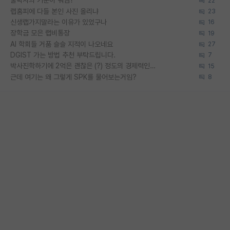
물박사의 기준이 뭐임?
22
랩홈피에 다들 본인 사진 올리냐
23
신생랩가지말라는 이유가 있었구나
16
장학금 모은 랩비통장
19
AI 학회들 거품 슬슬 지적이 나오네요
27
DGIST 가는 방법 추천 부탁드립니다.
7
박사진학하기에 2억은 괜찮은 (?) 정도의 경제력인가요
15
근데 여기는 왜 그렇게 SPK를 물어보는거임?
8