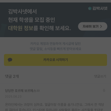
PI 전용 게시판
인문사회 계열 게시판
특수/전문대학원 게시판
반도체/AI 게시판
카카오 계정과 연동하여 게시글에 달린
장학금/장학생 게시판
댓글 알람, 소식등을 빠르게 받아보세요
학술 정보 게시판
카카오로 시작하기
홍보 게시판
댓글 2개
댓글쓰기
커리어
유학교육
당당한 호르헤 보르헤스
이벤트
2025.06.23
온라인에서는 과장이 심하죠. 얼굴이랑 이름을 숨기니깐요. 그래서 전 적당
반도체 아카데미
히 걸러서 듣습니다. 인스타에 우리나라 사람들이 올리는 사진들을 토대로