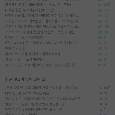
외부에서 괜찮은 랩을 알아보는 방법 (장문주의)
275
대학원 월급 정리해준다 (공대 기준)
275
대학원생들 교수에게 가스라이팅 당한 것은 이해가 갑니다. 안타깝네요.
119
소재분야 석박사 대학원생 + 물박사들이 착각하는 거
75
석사입학예정생 분들! 제발 어느 정도 각오는 하고 오세요.
156
포스텍 억까에 대해 (동문의 학문적 아웃풋에 대한 반박)
50
대학원 어디로 가야할까요?
5
SSH 박사과정을 그만두고 지방대 박사로 옮기면 교수의 꿈은 끝일까요?
9
편애 하는 방법
16
이사이트가 처음엔 정말 도움많이됐는데
14
커뮤니티는 다 쓰레기통이지
6
정보보안 연구하는 입장에선 식별가능한 사진을 올리는건 비추이긴함
6
최근 댓글이 많이 달린 글
[무료] 2026 미국 대학원 유학 스타터팩 - 가이드북 & 합격자 컨택메일 템플릿
647
미박 탑스쿨 유학이 빡세진 이유
19
혹시 이정도 스펙이면 어느정도 잡고 준비해야하나요?
14
알츠하이머 관련 고등학생 탐구 포트폴리오
14
입학도 안한 신입생이 원래 관심을 받나요
11