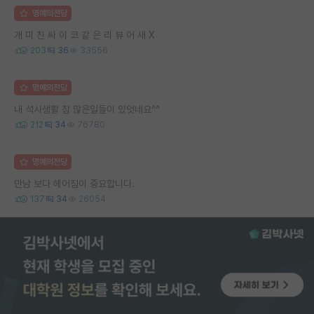
명예의전당
개 미 친 싸 이 코 같 은 리 뷰 어 새 X
203
36
33556
명예의전당
내 석사생활 참 많은일들이 있엇네요^^
212
34
76780
명예의전당
만남 보다 헤어짐이 중요합니다.
137
34
26054