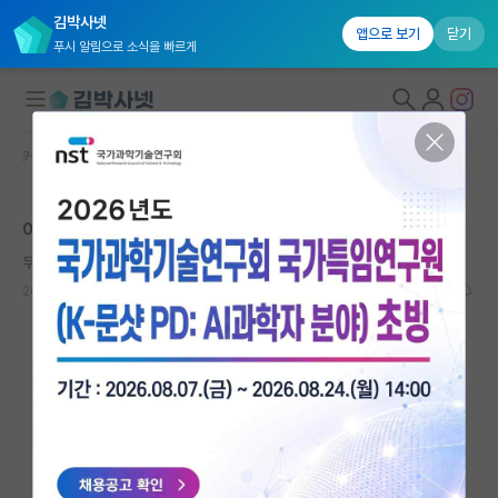
김박사넷
앱으로 보기
닫기
푸시 알림으로 소식을 빠르게
커뮤니티 홈
자유 게시판(아무개랩)
대학원생 모집
여기 계신분들
국내대학원 정보
무심한 막스 플랑크
연구실&오픈랩
2025.06.23
2
635
커뮤니티
커뮤니티 홈
전체글보기
베스트 게시판
IF 명예의전당