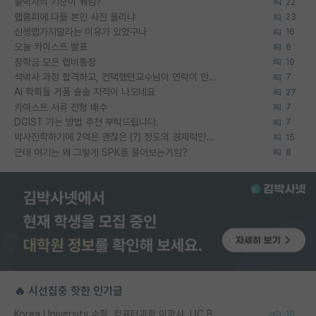
물박사의 기준이 뭐임?
22
랩홈피에 다들 본인 사진 올리냐
23
신생랩가지말라는 이유가 있었구나
16
오늘 카이스트 발표
6
장학금 모은 랩비통장
19
석박사 과정 합격하고, 컨택했던교수님이 연락이 안됩니다...
7
AI 학회들 거품 슬슬 지적이 나오네요
27
카이스트 서류 전형 배수
7
DGIST 가는 방법 추천 부탁드립니다.
7
박사진학하기에 2억은 괜찮은 (?) 정도의 경제력인가요
15
근데 여기는 왜 그렇게 SPK를 물어보는거임?
8
🔥 시선집중 핫한 인기글
Korea University 수학, 컴퓨터과학 이학사, UC Berkeley 산업공학 대학원 공학박사가 되는 것은 쉽지 않겠죠?
10