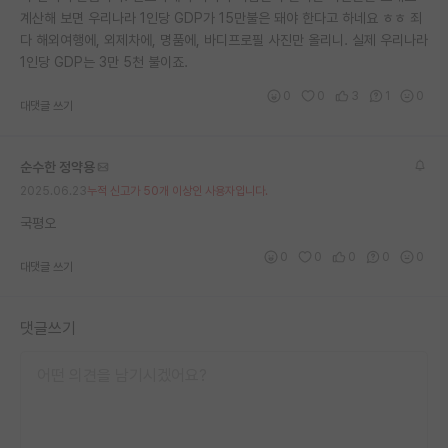
계산해 보면 우리나라 1인당 GDP가 15만불은 돼야 한다고 하네요 ㅎㅎ 죄
재팬라운지 🌸
다 해외여행에, 외제차에, 명품에, 바디프로필 사진만 올리니. 실제 우리나라
1인당 GDP는 3만 5천 불이죠.
0
0
3
1
0
대댓글 쓰기
순수한 정약용
2025.06.23
누적 신고가 50개 이상인 사용자입니다.
국평오
0
0
0
0
0
대댓글 쓰기
댓글쓰기