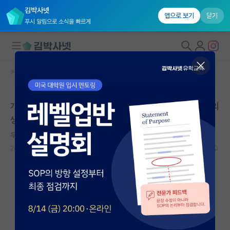
김박사넷
앱으로 보기
닫기
푸시 알림으로 소식을 빠르게
커뮤니티 홈
자유 게시판(아무개랩)
대학원생 모집
개발자를 ai가 대체한다는 것에 대한 석박사님,교수님들의
국내대학원 정보
생각이 궁금합니다
연구실&오픈랩
무기력한 피타고라스
커뮤니티
2025.06.20
12
1584
커뮤니티 홈
전체글보기
베스트 게시판
IF 명예의전당