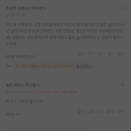
조용한 프랜시스 베이컨
2025.06.20
코드를 이해하고, 구조 파악쉽게하고 어디서 뭘 바꿔야할지 알면 gpt쓰는순
간 날라다니는듯요(토큰제한도 거의 안받음, 필요한부분만 수정해달라하면
됨) 요즘에는 코딩잘하는게 의미가있나 싶음 gpt발전속도는 점점더 빨리지
는판에
0
0
0
1
0
대댓글 1개
대댓글 쓰기
해당 댓글을 보려면 로그인이 필요합니다.
로그인하기
놀란 제임스 맥스웰
2025.06.20
누적 신고가 50개 이상인 사용자입니다.
커서가 그렇게 좋다더라
0
0
0
0
0
대댓글 쓰기