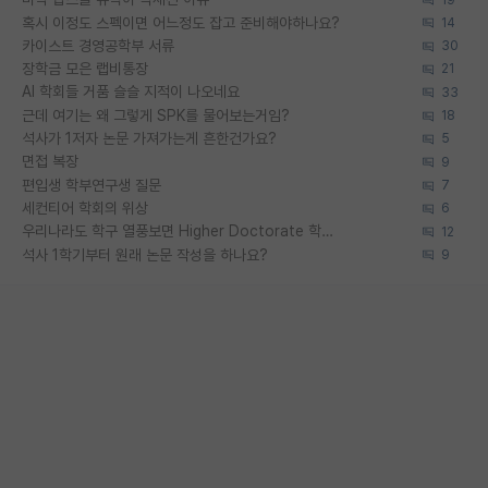
혹시 이정도 스펙이면 어느정도 잡고 준비해야하나요?
14
카이스트 경영공학부 서류
30
장학금 모은 랩비통장
21
AI 학회들 거품 슬슬 지적이 나오네요
33
근데 여기는 왜 그렇게 SPK를 물어보는거임?
18
석사가 1저자 논문 가져가는게 흔한건가요?
5
면접 복장
9
편입생 학부연구생 질문
7
세컨티어 학회의 위상
6
우리나라도 학구 열풍보면 Higher Doctorate 학위가 필요하다고 봅니다.
12
석사 1학기부터 원래 논문 작성을 하나요?
9