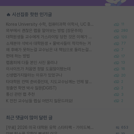
🔥 시선집중 핫한 인기글
Korea University 수학, 컴퓨터과학 이학사, UC Berkeley 산업공학 대학원 공학박사가 되는 것은 쉽지 않겠죠?
11
외부에서 괜찮은 랩을 알아보는 방법 (장문주의)
280
대학원생들 교수에게 가스라이팅 당한 것은 이해가 갑니다. 안타깝네요.
120
소재분야 석박사 대학원생 + 물박사들이 착각하는 거
77
왜 후배가 못하는걸 교수님은 내 책임으로 돌리는걸까요?
7
편애 하는 방법
17
랩홈피에 다들 본인 사진 올리냐
13
이사이트가 처음엔 정말 도움많이됐는데
16
신생랩가지말라는 이유가 있었구나
20
타대학원 컨텍 준비중인데, 지도교수님께는 언제 말씀드려야 할까요?
2
정출연 학연 박사 질문(DGIST)
2
통신 관련 랩 추천
3
K 전전 교수님들 랩실 어떤지 질문드려요!
2
최근 댓글이 많이 달린 글
[무료] 2026 미국 대학원 유학 스타터팩 - 가이드북 & 합격자 컨택메일 템플릿
653
미박 탑스쿨 유학이 빡세진 이유
19