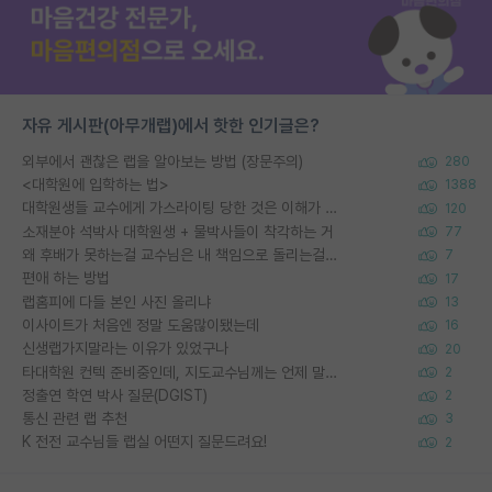
자유 게시판(아무개랩)에서 핫한 인기글은?
외부에서 괜찮은 랩을 알아보는 방법 (장문주의)
280
<대학원에 입학하는 법>
1388
대학원생들 교수에게 가스라이팅 당한 것은 이해가 갑니다. 안타깝네요.
120
소재분야 석박사 대학원생 + 물박사들이 착각하는 거
77
왜 후배가 못하는걸 교수님은 내 책임으로 돌리는걸까요?
7
편애 하는 방법
17
랩홈피에 다들 본인 사진 올리냐
13
이사이트가 처음엔 정말 도움많이됐는데
16
신생랩가지말라는 이유가 있었구나
20
타대학원 컨텍 준비중인데, 지도교수님께는 언제 말씀드려야 할까요?
2
정출연 학연 박사 질문(DGIST)
2
통신 관련 랩 추천
3
K 전전 교수님들 랩실 어떤지 질문드려요!
2