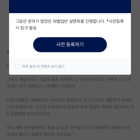
자유 게시판(아무개랩)
그동안 문의가 많았던 레벨업반 설명회를 진행합니다. *사전등록
미국 유학 게시판
시 링크 발송
미국 대학원 합격 후기 게시판
사전 등록하기
대학원생 모집 게시판
혹시 석,박사 또는 교수님들께서는
대학원 합격 후기 게시판
개발자를 ai가 대체 가능하다고 생각하시나요?
하루 동안 이 컨텐츠 보지 않기
연구실(PI) 홍보 게시판
그래서 개발자라는 직업이 ai로 대체된다고 생각하시나요? 주변에 누가 미
국에는 이미 대체되기 시작했다 이러는데
석박사 채용 정보 게시판
임용 정보 게시판
다른직업들도 대체된다는 이야기가 많은데 이 친구가 굳이 개발자가 대체되
니까 위험하다는 식으로 주장하는게 단순히 요새 컴공이 취업이 잘안되서 까
학부 인턴 게시판
는걸로밖에 보이지 않은데
취업 게시판
국내,해외 연구실에서도 의료 ai 같은 연구실이 있어 의료쪽이 대체되는게
조금더 빠르지 않을까 생각이 드는데요
임용 후기 게시판