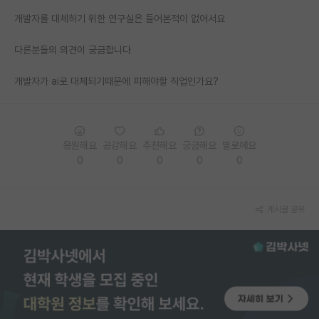
개발자를 대체하기 위한 연구실은 들어본적이 없어서요
PI 전용 게시판
다른분들의 의견이 궁금합니다
인문사회 계열 게시판
특수/전문대학원 게시판
개발자가 ai로 대체되기때문에 피해야할 직업인가요?
반도체/AI 게시판
장학금/장학생 게시판
응원해요
공감해요
추천해요
궁금해요
별로에요
0
0
0
0
0
학술 정보 게시판
홍보 게시판
게시글 공유
커리어
유학교육
이벤트
반도체 아카데미