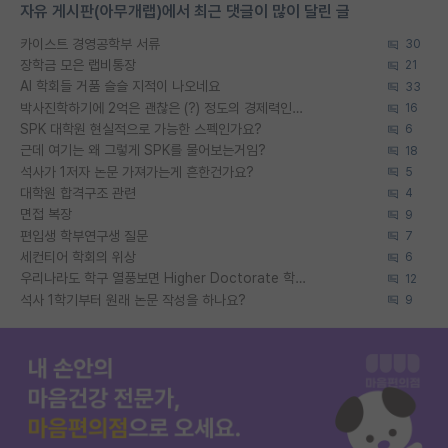
자유 게시판(아무개랩)에서 최근 댓글이 많이 달린 글
카이스트 경영공학부 서류
30
장학금 모은 랩비통장
21
AI 학회들 거품 슬슬 지적이 나오네요
33
박사진학하기에 2억은 괜찮은 (?) 정도의 경제력인가요
16
SPK 대학원 현실적으로 가능한 스펙인가요?
6
근데 여기는 왜 그렇게 SPK를 물어보는거임?
18
석사가 1저자 논문 가져가는게 흔한건가요?
5
대학원 합격구조 관련
4
면접 복장
9
편입생 학부연구생 질문
7
세컨티어 학회의 위상
6
우리나라도 학구 열풍보면 Higher Doctorate 학위가 필요하다고 봅니다.
12
석사 1학기부터 원래 논문 작성을 하나요?
9