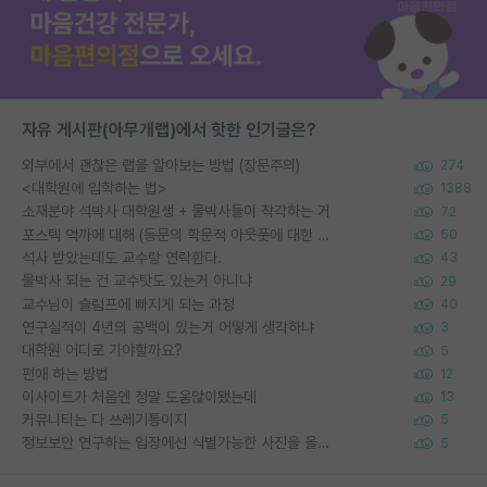
자유 게시판(아무개랩)에서 핫한 인기글은?
외부에서 괜찮은 랩을 알아보는 방법 (장문주의)
274
<대학원에 입학하는 법>
1388
소재분야 석박사 대학원생 + 물박사들이 착각하는 거
72
포스텍 억까에 대해 (동문의 학문적 아웃풋에 대한 반박)
50
석사 받았는데도 교수랑 연락한다.
43
물박사 되는 건 교수탓도 있는거 아니냐
29
교수님이 슬럼프에 빠지게 되는 과정
40
연구실적이 4년의 공백이 있는거 어떻게 생각하냐
3
대학원 어디로 가야할까요?
5
편애 하는 방법
12
이사이트가 처음엔 정말 도움많이됐는데
13
커뮤니티는 다 쓰레기통이지
5
정보보안 연구하는 입장에선 식별가능한 사진을 올리는건 비추이긴함
5