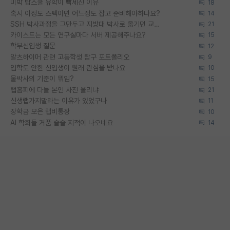
미박 탑스쿨 유학이 빡세진 이유
18
혹시 이정도 스펙이면 어느정도 잡고 준비해야하나요?
14
SSH 박사과정을 그만두고 지방대 박사로 옮기면 교수의 꿈은 끝일까요?
21
카이스트는 모든 연구실마다 서버 제공해주나요?
15
학부신입생 질문
12
알츠하이머 관련 고등학생 탐구 포트폴리오
9
입학도 안한 신입생이 원래 관심을 받나요
10
물박사의 기준이 뭐임?
15
랩홈피에 다들 본인 사진 올리냐
21
신생랩가지말라는 이유가 있었구나
11
장학금 모은 랩비통장
10
AI 학회들 거품 슬슬 지적이 나오네요
14