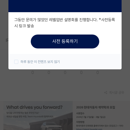
자유 게시판(아무개랩)
그동안 문의가 많았던 레벨업반 설명회를 진행합니다. *사전등록
미국 유학 게시판
시 링크 발송
미국 대학원 합격 후기 게시판
IRIS 내 R&D 업무포털 접속 저만 안되나요??
사전 등록하기
대학원생 모집 게시판
대학원 합격 후기 게시판
하루 동안 이 컨텐츠 보지 않기
응원해요
공감해요
추천해요
궁금해요
별로에요
연구실(PI) 홍보 게시판
0
0
0
0
0
석박사 채용 정보 게시판
임용 정보 게시판
게시글 공유
학부 인턴 게시판
취업 게시판
임용 후기 게시판