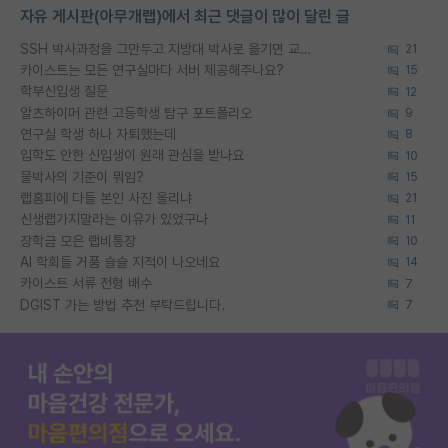
자유 게시판(아무개랩)에서 최근 댓글이 많이 달린 글
SSH 박사과정을 그만두고 지방대 박사로 옮기면 교수의 꿈은 끝일까요?
21
카이스트는 모든 연구실마다 서버 제공해주나요?
15
학부신입생 질문
12
알츠하이머 관련 고등학생 탐구 포트폴리오
9
연구실 학생 하나 자퇴했는데
8
입학도 안한 신입생이 원래 관심을 받나요
10
물박사의 기준이 뭐임?
15
랩홈피에 다들 본인 사진 올리냐
21
신생랩가지말라는 이유가 있었구나
11
장학금 모은 랩비통장
10
AI 학회들 거품 슬슬 지적이 나오네요
14
카이스트 서류 전형 배수
7
DGIST 가는 방법 추천 부탁드립니다.
7