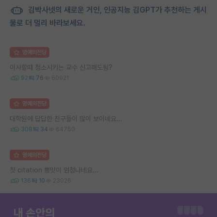
김박사넷의 새로운 거인, 인공지능 김GPT가 추천하는 게시
물로 더 멀리 바라보세요.
명예의전당
이사할때 청소시키는 교수 신고해도됨?
92
76
60921
명예의전당
대학원에 답답한 친구들이 많이 보이네요...
308
34
64750
명예의전당
첫 citation 뽕맛이 엄청나네요...
136
10
23026