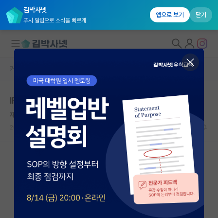
김박사넷
앱으로 보기
닫기
푸시 알림으로 소식을 빠르게
커뮤니티 홈
자유 게시판(아무개랩)
대학원생 모집
IRIS 다운?
국내대학원 정보
재빠른 니콜라 테슬라
연구실&오픈랩
2025.05.14
1
1565
커뮤니티
커뮤니티 홈
전체글보기
베스트 게시판
IF 명예의전당