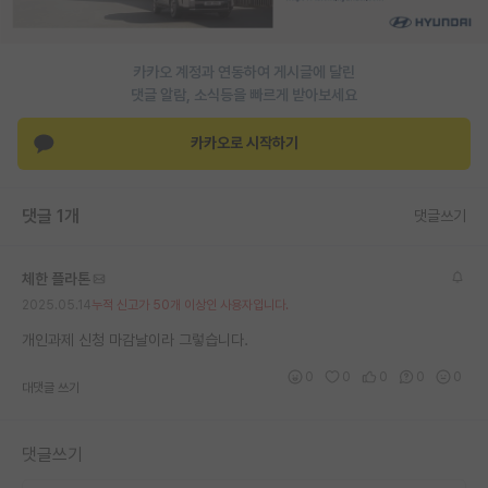
PI 전용 게시판
카카오 계정과 연동하여 게시글에 달린
인문사회 계열 게시판
댓글 알람, 소식등을 빠르게 받아보세요
특수/전문대학원 게시판
카카오로 시작하기
반도체/AI 게시판
장학금/장학생 게시판
댓글 1개
댓글쓰기
학술 정보 게시판
체한 플라톤
홍보 게시판
2025.05.14
누적 신고가 50개 이상인 사용자입니다.
커리어
개인과제 신청 마감날이라 그렇습니다.
0
0
0
0
0
유학교육
대댓글 쓰기
이벤트
댓글쓰기
반도체 아카데미