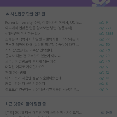
🔥 시선집중 핫한 인기글
Korea University 수학, 컴퓨터과학 이학사, UC Berkeley 산업공학 대학원 공학박사가 되는 것은 쉽지 않겠죠?
9
외부에서 괜찮은 랩을 알아보는 방법 (장문주의)
274
<대학원에 입학하는 법>
1388
소재분야 석박사 대학원생 + 물박사들이 착각하는 거
72
포스텍 억까에 대해 (동문의 학문적 아웃풋에 대한 반박)
50
석사 받았는데도 교수랑 연락한다.
43
물박사 되는 건 교수탓도 있는거 아니냐
29
교수님이 슬럼프에 빠지게 되는 과정
40
대학원 어디로 가야할까요?
5
편애 하는 방법
12
이사이트가 처음엔 정말 도움많이됐는데
13
커뮤니티는 다 쓰레기통이지
5
정보보안 연구하는 입장에선 식별가능한 사진을 올리는건 비추이긴함
5
최근 댓글이 많이 달린 글
[무료] 2026 미국 대학원 유학 스타터팩 - 가이드북 & 합격자 컨택메일 템플릿
645