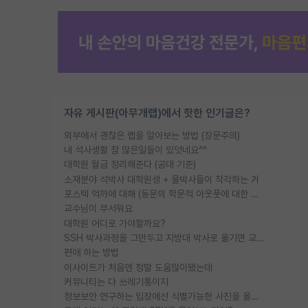
자유 게시판(아무개랩)에서 핫한 인기글은?
외부에서 괜찮은 랩을 알아보는 방법 (장문주의)
내 석사생활 참 많은일들이 있엇네요^^
대학원 월급 정리해준다 (공대 기준)
소재분야 석박사 대학원생 + 물박사들이 착각하는 거
포스텍 억까에 대해 (동문의 학문적 아웃풋에 대한 반박)
교수님이 무서워요
대학원 어디로 가야할까요?
SSH 박사과정을 그만두고 지방대 박사로 옮기면 교수의 꿈은 끝일까요?
편애 하는 방법
이사이트가 처음엔 정말 도움많이됐는데
커뮤니티는 다 쓰레기통이지
정보보안 연구하는 입장에선 식별가능한 사진을 올리는건 비추이긴함