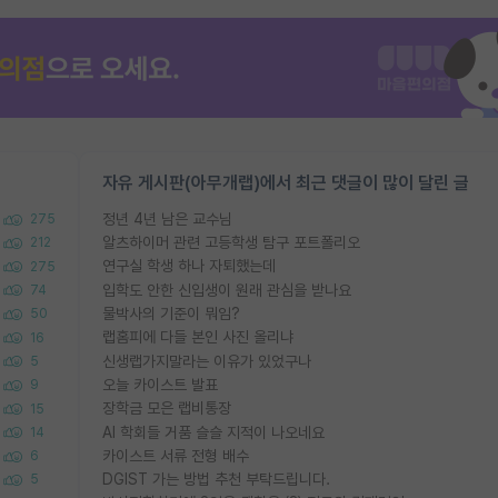
자유 게시판(아무개랩)에서 최근 댓글이 많이 달린 글
정년 4년 남은 교수님
275
알츠하이머 관련 고등학생 탐구 포트폴리오
212
연구실 학생 하나 자퇴했는데
275
입학도 안한 신입생이 원래 관심을 받나요
74
물박사의 기준이 뭐임?
50
랩홈피에 다들 본인 사진 올리냐
16
신생랩가지말라는 이유가 있었구나
5
오늘 카이스트 발표
9
장학금 모은 랩비통장
15
AI 학회들 거품 슬슬 지적이 나오네요
14
카이스트 서류 전형 배수
6
DGIST 가는 방법 추천 부탁드립니다.
5