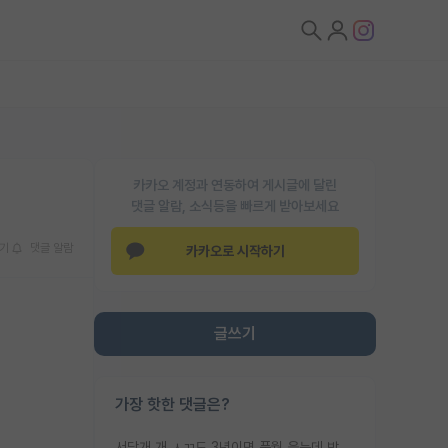
카카오 계정과 연동하여 게시글에 달린
댓글 알람, 소식등을 빠르게 받아보세요
기
댓글 알람
카카오로 시작하기
글쓰기
가장 핫한 댓글은?
서당개 개 ㅅㄲ도 3년이면 풍월 읊는데 박사 5년 이상 대리고 있으면서 물된건 교수 탓 맞는ㄱ게 거기가 서당이 아니란 소리임