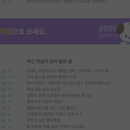
박사진학하기에 2억은 괜찮은 (?) 정도의 경제력인가요
3
최근 댓글이 많이 달린 글
[무료] 2026 미국 대학원 유학 스타터팩 - 가이드북 & 합격자 컨택메일 템플릿
10
미박 탑스쿨 유학이 빡세진 이유
275
혹시 이정도 스펙이면 어느정도 잡고 준비해야하나요?
212
정년 4년 남은 교수님
74
입학도 안한 신입생이 원래 관심을 받나요
50
물박사의 기준이 뭐임?
16
랩홈피에 다들 본인 사진 올리냐
5
신생랩가지말라는 이유가 있었구나
9
장학금 모은 랩비통장
15
AI 학회들 거품 슬슬 지적이 나오네요
14