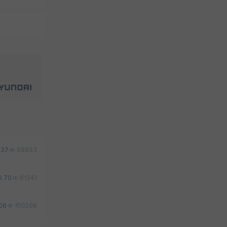
37
88853
70
61341
06
100298