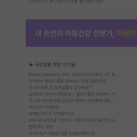
근데 여기는 왜 그렇게 SPK를 물어보는거임?
🔥 시선집중 핫한 인기글
Korea University 수학, 컴퓨터과학 이학사, UC Berkeley 산업공학 대학원 공학박사가 되는 것은 쉽지 않겠죠?
외부에서 괜찮은 랩을 알아보는 방법 (장문주의)
내 석사생활 참 많은일들이 있엇네요^^
소재분야 석박사 대학원생 + 물박사들이 착각하는 거
포스텍 억까에 대해 (동문의 학문적 아웃풋에 대한 반박)
교수님이 무서워요
대학원 어디로 가야할까요?
SSH 박사과정을 그만두고 지방대 박사로 옮기면 교수의 꿈은 끝일까요?
편애 하는 방법
이사이트가 처음엔 정말 도움많이됐는데