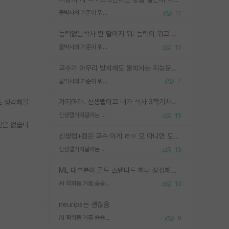
물박사의 기준이 뭐임?
12
능력없는박사 란 말이지 뭐. 능력이 뭐고 능력이 있다는게 뭔지는 사람마다 기준이 다르니까 얘기해봐야 서로 자기 기준만 얘기해서 논쟁이 끝이 안나고. 주위에서 능력있고 야심있는 신입생이 교수가 유의미한 피드백을 아예 안주면서 제대로된 과제에 참여해볼 기회도 제공하지 않고 잡일 뺑뺑이만 돌려서 맨날 단순작업만 하면서 밤새다가 눈빛이 점점 죽어가는걸 본 사람은 물박사는 교수탓이라고 하고, 교수는 이것저것 알려도 주고 기회도 주고 사수 동기 붙여주면서 어떻게든 끌고가려고 하는데 본인이 매일 뺀질거리면서 출근 하는둥마는둥 하다가 기껏 와서도 폰이나 쳐다보다가 실험 망치고 저녁약속있어서 먼저 가볼게요~ 하는걸 본 사람은 물박사는 본인탓이라고 함.
물박사의 기준이 뭐임?
13
교수가 아무리 방치해도 물박사는 지능문제고 본인 의지 문제임. 만물 교수탓 하는 애들이 이상한거임.
물박사의 기준이 뭐임?
7
가지마라. 신생랩이고 내가 석사 3학기차인데 최고참인데 나도 아무것도 모르는데 교수가 후배들 왜 논문 교육 안시키냐. 논문 왜 안 써오냐 닦달한다
도 생각해볼
신생랩가지말라는 이유가 있었구나
15
신은 없습니
신생랩+젊은 교수 이게 ㄹㅇ 모 아니면 도인듯.
신생랩가지말라는 이유가 있었구나
13
ML 대부분이 골드 스탠다드 하나 상정해놓고 (벤치마크 데이터셋이 여러 개면 여러 개 상정) 그거 얼마나 잘 맞추나 싸움임 가끔 번뜩이는 설계 철학을 보여주는 논문들도 있지만 대부분 그거 성적 얼마나 더 올리느라에 혈안이 되어 있는 측면이 잇음
AI 학회들 거품 슬슬 지적이 나오네요
10
neurips는 괜찮음
AI 학회들 거품 슬슬 지적이 나오네요
9