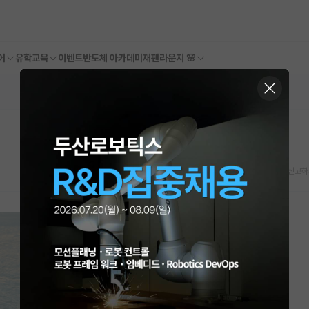
어
유학교육
이벤트
반도체 아카데미
재팬라운지 🌸
스크랩
신고하