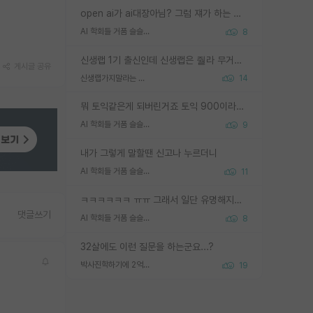
open ai가 ai대장아님? 그럼 쟤가 하는 말이 다 맞겠네
AI 학회들 거품 슬슬 지적이 나오네요
8
신생랩 1기 출신인데 신생랩은 줠라 무거운 바벨 같은거임. 들면 대박인데 못들면 깔려 죽음. 아무도 알려주지 않는 환경에서 자생해야하지만, 일단 살아남았다면 그 어떤 사람보다 악착같고 생존력 높은 사람으로 거듭날 수 있음
게시글 공유
신생랩가지말라는 이유가 있었구나
14
뭐 토익같은게 되버린거죠 토익 900이라고 영어잘하는건 아닙니다만 잘하는사람은 다 900을 넘는 그런
AI 학회들 거품 슬슬 지적이 나오네요
9
내가 그렇게 말할땐 신고나 누르더니
AI 학회들 거품 슬슬 지적이 나오네요
11
ㅋㅋㅋㅋㅋㅋ ㅠㅠ 그래서 일단 유명해지는게 중요한거같습니다
댓글쓰기
AI 학회들 거품 슬슬 지적이 나오네요
8
32살에도 이런 질문을 하는군요...?
박사진학하기에 2억은 괜찮은 (?) 정도의 경제력인가요
19