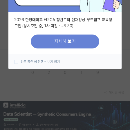
자유 게시판(아무개랩)
2026 한양대학교 ERICA 청년도약 인재양성 부트캠프 교육생
미국 유학 게시판
모집 (상시모집 중, 1차 마감 : ~8.30)
미국 대학원 합격 후기 게시판
자세히 보기
대학원생 모집 게시판
대학원 합격 후기 게시판
하루 동안 이 컨텐츠 보지 않기
응원해요
공감해요
추천해요
궁금해요
별로에요
연구실(PI) 홍보 게시판
0
2
0
1
9
석박사 채용 정보 게시판
임용 정보 게시판
게시글 공유
학부 인턴 게시판
취업 게시판
임용 후기 게시판