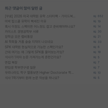
최근 댓글이 많이 달린 글
[무료] 2026 미국 대학원 유학 스타터팩 - 가이드북 & 합격자 컨택메일 템플릿
652
미박 탑스쿨 유학이 빡세진 이유
19
혹시 이정도 스펙이면 어느정도 잡고 준비해야하나요?
14
카이스트 경영공학부 서류
30
장학금 모은 랩비통장
21
AI 학회들 거품 슬슬 지적이 나오네요
33
SPK 대학원 현실적으로 가능한 스펙인가요?
6
근데 여기는 왜 그렇게 SPK를 물어보는거임?
18
석사가 1저자 논문 가져가는게 흔한건가요?
5
면접 복장
7
편입생 학부연구생 질문
7
우리나라도 학구 열풍보면 Higher Doctorate 학위가 필요하다고 봅니다.
10
석사 1학기부터 원래 논문 작성을 하나요?
5