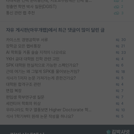
타대학원 컨텍 준비중인데, 지도교수님께는 언제 말씀드려야 할까요?
2
정출연 학연 박사 질문(DGIST)
2
통신 관련 랩 추천
3
자유 게시판(아무개랩)에서 최근 댓글이 많이 달린 글
카이스트 경영공학부 서류
30
장학금 모은 랩비통장
21
AI 학회들 거품 슬슬 지적이 나오네요
33
YKH 공대 대학원 진학 관련 고민
4
SPK 대학원 현실적으로 가능한 스펙인가요?
6
근데 여기는 왜 그렇게 SPK를 물어보는거임?
18
석사가 1저자 논문 가져가는게 흔한건가요?
5
대학원 합격구조 관련
4
면접 복장
7
편입생 학부연구생 질문
7
세컨티어 학회의 위상
4
우리나라도 학구 열풍보면 Higher Doctorate 학위가 필요하다고 봅니다.
10
석사 1학기부터 원래 논문 작성을 하나요?
5