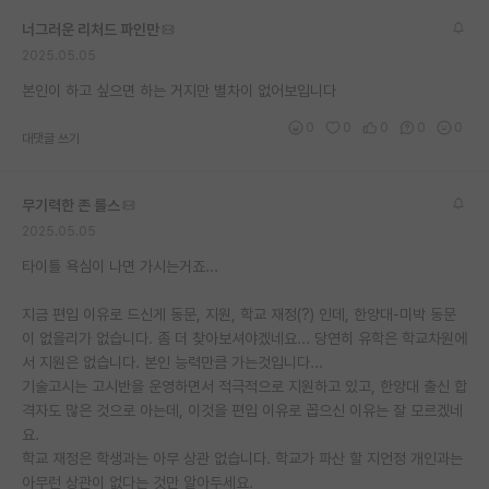
재팬라운지 🌸
너그러운 리처드 파인만
2025.05.05
본인이 하고 싶으면 하는 거지만 별차이 없어보입니다
0
0
0
0
0
대댓글 쓰기
무기력한 존 롤스
2025.05.05
타이틀 욕심이 나면 가시는거죠...
지금 편입 이유로 드신게 동문, 지원, 학교 재정(?) 인데, 한양대-미박 동문
이 없을리가 없습니다. 좀 더 찾아보셔야겠네요... 당연히 유학은 학교차원에
서 지원은 없습니다. 본인 능력만큼 가는것입니다...
기술고시는 고시반을 운영하면서 적극적으로 지원하고 있고, 한양대 출신 합
격자도 많은 것으로 아는데, 이것을 편입 이유로 꼽으신 이유는 잘 모르겠네
요.
학교 재정은 학생과는 아무 상관 없습니다. 학교가 파산 할 지언정 개인과는
아무런 상관이 없다는 것만 알아두세요.