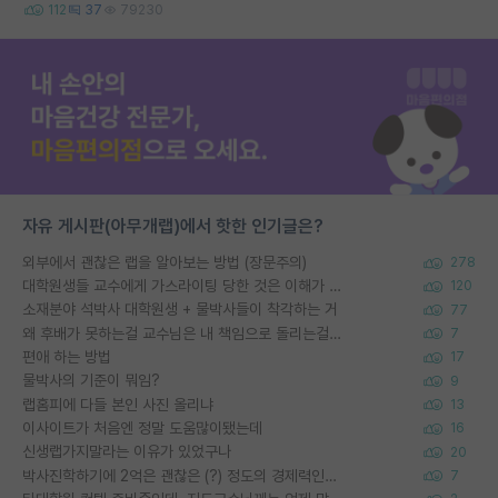
112
37
79230
자유 게시판(아무개랩)에서 핫한 인기글은?
외부에서 괜찮은 랩을 알아보는 방법 (장문주의)
278
대학원생들 교수에게 가스라이팅 당한 것은 이해가 갑니다. 안타깝네요.
120
소재분야 석박사 대학원생 + 물박사들이 착각하는 거
77
왜 후배가 못하는걸 교수님은 내 책임으로 돌리는걸까요?
7
편애 하는 방법
17
물박사의 기준이 뭐임?
9
랩홈피에 다들 본인 사진 올리냐
13
이사이트가 처음엔 정말 도움많이됐는데
16
신생랩가지말라는 이유가 있었구나
20
박사진학하기에 2억은 괜찮은 (?) 정도의 경제력인가요
7