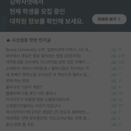
🔥 시선집중 핫한 인기글
Korea University 수학, 컴퓨터과학 이학사, UC Berkeley 산업공학 대학원 공학박사가 되는 것은 쉽지 않겠죠?
11
외부에서 괜찮은 랩을 알아보는 방법 (장문주의)
278
대학원생들 교수에게 가스라이팅 당한 것은 이해가 갑니다. 안타깝네요.
120
소재분야 석박사 대학원생 + 물박사들이 착각하는 거
77
왜 후배가 못하는걸 교수님은 내 책임으로 돌리는걸까요?
7
편애 하는 방법
17
물박사의 기준이 뭐임?
9
랩홈피에 다들 본인 사진 올리냐
13
이사이트가 처음엔 정말 도움많이됐는데
16
신생랩가지말라는 이유가 있었구나
20
박사진학하기에 2억은 괜찮은 (?) 정도의 경제력인가요
7
타대학원 컨텍 준비중인데, 지도교수님께는 언제 말씀드려야 할까요?
2
통신 관련 랩 추천
3