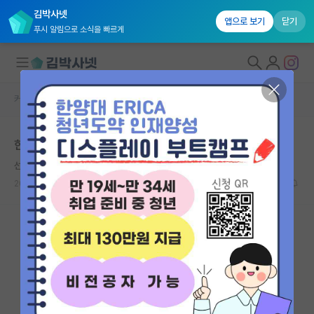
김박사넷
앱으로 보기
닫기
푸시 알림으로 소식을 빠르게
커뮤니티 홈
자유 게시판(아무개랩)
대학원생 모집
한양대에서 연고대 편입할까요?
국내대학원 정보
선량한 마르틴 하이데거
연구실&오픈랩
2025.05.05
19
6212
커뮤니티
커뮤니티 홈
전체글보기
베스트 게시판
IF 명예의전당