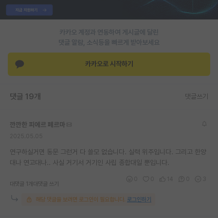
PI 전용 게시판
카카오 계정과 연동하여 게시글에 달린
인문사회 계열 게시판
댓글 알람, 소식등을 빠르게 받아보세요
특수/전문대학원 게시판
카카오로 시작하기
반도체/AI 게시판
장학금/장학생 게시판
댓글 19개
댓글쓰기
학술 정보 게시판
깐깐한 피에르 페르마
홍보 게시판
2025.05.05
커리어
연구하실거면 동문 그런거 다 쓸모 없습니다. 실력 위주입니다. 그리고 한양
대나 연고대나.. 사실 거기서 거기인 사립 종합대일 뿐입니다.
유학교육
0
0
14
0
3
대댓글 1개
대댓글 쓰기
이벤트
해당 댓글을 보려면 로그인이 필요합니다.
로그인하기
반도체 아카데미