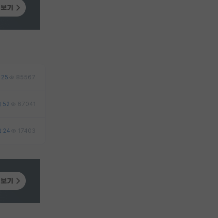
25
85567
52
67041
24
17403