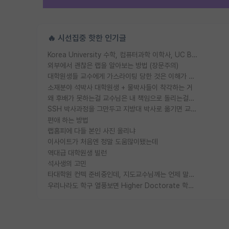
🔥 시선집중 핫한 인기글
Korea University 수학, 컴퓨터과학 이학사, UC Berkeley 산업공학 대학원 공학박사가 되는 것은 쉽지 않겠죠?
외부에서 괜찮은 랩을 알아보는 방법 (장문주의)
대학원생들 교수에게 가스라이팅 당한 것은 이해가 갑니다. 안타깝네요.
소재분야 석박사 대학원생 + 물박사들이 착각하는 거
왜 후배가 못하는걸 교수님은 내 책임으로 돌리는걸까요?
SSH 박사과정을 그만두고 지방대 박사로 옮기면 교수의 꿈은 끝일까요?
편애 하는 방법
랩홈피에 다들 본인 사진 올리냐
이사이트가 처음엔 정말 도움많이됐는데
역대급 대학원생 빌런
석사생의 고민
타대학원 컨텍 준비중인데, 지도교수님께는 언제 말씀드려야 할까요?
우리나라도 학구 열풍보면 Higher Doctorate 학위가 필요하다고 봅니다.