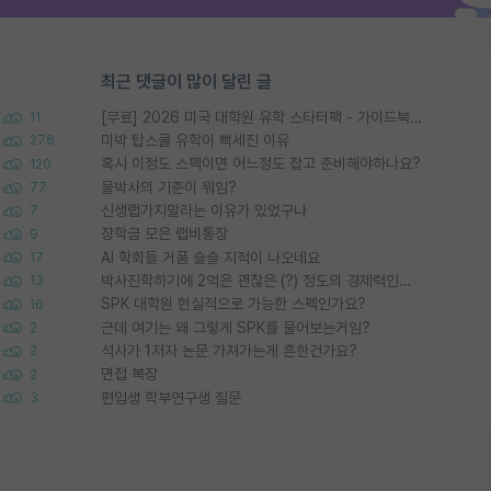
최근 댓글이 많이 달린 글
[무료] 2026 미국 대학원 유학 스타터팩 - 가이드북 & 합격자 컨택메일 템플릿
11
미박 탑스쿨 유학이 빡세진 이유
276
혹시 이정도 스펙이면 어느정도 잡고 준비해야하나요?
120
물박사의 기준이 뭐임?
77
신생랩가지말라는 이유가 있었구나
7
장학금 모은 랩비통장
9
AI 학회들 거품 슬슬 지적이 나오네요
17
박사진학하기에 2억은 괜찮은 (?) 정도의 경제력인가요
13
SPK 대학원 현실적으로 가능한 스펙인가요?
16
근데 여기는 왜 그렇게 SPK를 물어보는거임?
2
석사가 1저자 논문 가져가는게 흔한건가요?
2
면접 복장
2
편입생 학부연구생 질문
3