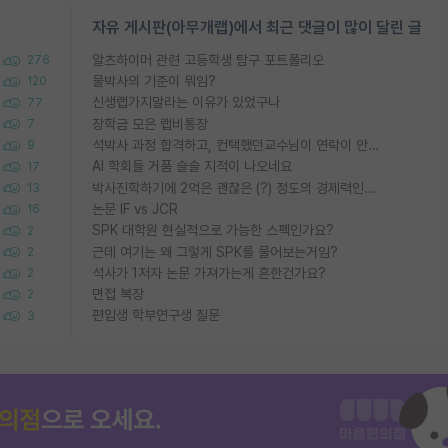
자유 게시판(아무개랩)에서 최근 댓글이 많이 달린 글
알츠하이머 관련 고등학생 탐구 포트폴리오
276
물박사의 기준이 뭐임?
120
신생랩가지말라는 이유가 있었구나
77
장학금 모은 랩비통장
7
석박사 과정 합격하고, 컨택했던교수님이 연락이 안됩니다...
9
AI 학회들 거품 슬슬 지적이 나오네요
17
박사진학하기에 2억은 괜찮은 (?) 정도의 경제력인가요
13
논문 IF vs JCR
16
SPK 대학원 현실적으로 가능한 스펙인가요?
2
근데 여기는 왜 그렇게 SPK를 물어보는거임?
2
석사가 1저자 논문 가져가는게 흔한건가요?
2
면접 복장
2
편입생 학부연구생 질문
3