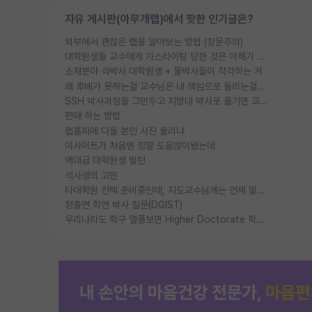
자유 게시판(아무개랩)에서 핫한 인기글은?
외부에서 괜찮은 랩을 알아보는 방법 (장문주의)
대학원생들 교수에게 가스라이팅 당한 것은 이해가 갑니다. 안타깝네요.
소재분야 석박사 대학원생 + 물박사들이 착각하는 거
왜 후배가 못하는걸 교수님은 내 책임으로 돌리는걸까요?
SSH 박사과정을 그만두고 지방대 박사로 옮기면 교수의 꿈은 끝일까요?
편애 하는 방법
랩홈피에 다들 본인 사진 올리냐
이사이트가 처음엔 정말 도움많이됐는데
역대급 대학원생 빌런
석사생의 고민
타대학원 컨텍 준비중인데, 지도교수님께는 언제 말씀드려야 할까요?
정출연 학연 박사 질문(DGIST)
우리나라도 학구 열풍보면 Higher Doctorate 학위가 필요하다고 봅니다.