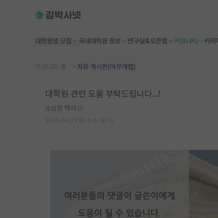
대학원생 모집
국내대학원 정보
연구실&오픈랩
커뮤니티
커리
커뮤니티 홈
자유 게시판(아무개랩)
대학원 관련 도움 부탁드립니다...!
소심한 백석
2025.04.27
4
1873