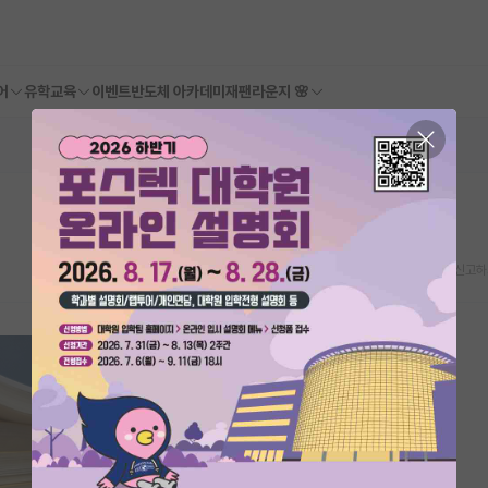
어
유학교육
이벤트
반도체 아카데미
재팬라운지 🌸
스크랩
신고하