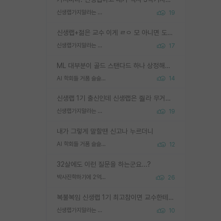
신생랩가지말라는 이유가 있었구나
19
신생랩+젊은 교수 이게 ㄹㅇ 모 아니면 도인듯.
신생랩가지말라는 이유가 있었구나
17
ML 대부분이 골드 스탠다드 하나 상정해놓고 (벤치마크 데이터셋이 여러 개면 여러 개 상정) 그거 얼마나 잘 맞추나 싸움임 가끔 번뜩이는 설계 철학을 보여주는 논문들도 있지만 대부분 그거 성적 얼마나 더 올리느라에 혈안이 되어 있는 측면이 잇음
AI 학회들 거품 슬슬 지적이 나오네요
14
신생랩 1기 출신인데 신생랩은 줠라 무거운 바벨 같은거임. 들면 대박인데 못들면 깔려 죽음. 아무도 알려주지 않는 환경에서 자생해야하지만, 일단 살아남았다면 그 어떤 사람보다 악착같고 생존력 높은 사람으로 거듭날 수 있음
신생랩가지말라는 이유가 있었구나
19
내가 그렇게 말할땐 신고나 누르더니
AI 학회들 거품 슬슬 지적이 나오네요
12
32살에도 이런 질문을 하는군요...?
박사진학하기에 2억은 괜찮은 (?) 정도의 경제력인가요
26
복불복임 신생랩 1기 최고참이면 교수한테 직접 지도받는 시간이 매우 많음 제대로 된 교수라면 말이지 그게 아니라면 그냥 넌 해방 불가능한 노예 1호에 감점쓰레기통이 되는거고
신생랩가지말라는 이유가 있었구나
10