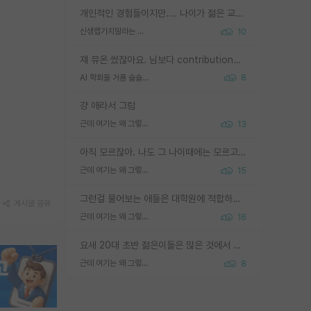
개인적인 경험들이지만.... 나이가 젊은 교수일수록 꼰대라는 가면을 쓴 채로 무례함을 행동하는 경우가 거의 90% 정도였음. 나이가 어린데 다른 또래들과 달리 명예, 권력, 재력까지 얻었으니 세상 다 가진 기분이겠지. 오히러 나이 든 교수들이 행동과 말을 더 조심하시더라.
신생랩가지말라는 이유가 있었구나
10
쟤 뮤온 썼잖아요. 님보다 contribution많음
AI 학회들 거품 슬슬 지적이 나오네요
8
걍 애라서 그럼
근데 여기는 왜 그렇게 SPK를 물어보는거임?
13
아직 모르잖아. 나도 그 나이때에는 모르고 평가 받고 안심하고 싶었어.
근데 여기는 왜 그렇게 SPK를 물어보는거임?
15
그런걸 물어보는 애들은 대학원에 적합하지 않다
게시글 공유
근데 여기는 왜 그렇게 SPK를 물어보는거임?
16
요새 20대 초반 젊은이들은 많은 것에서 가성비를 따지더라고요. 내가 이 정도 인풋을 넣었을 때 그만큼 아웃풋이 나올 것인가? 사실 아웃풋이 인풋 대비 리니어하게 나오지 않는 영역을 시도하기 싫어한다는 느낌입니다.
근데 여기는 왜 그렇게 SPK를 물어보는거임?
8