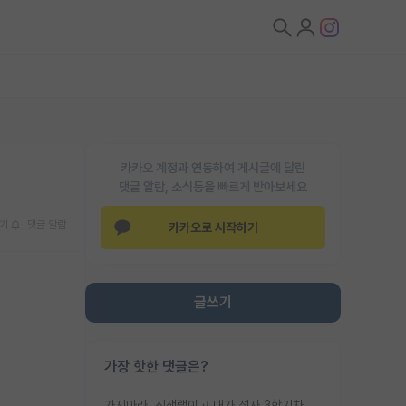
카카오 계정과 연동하여 게시글에 달린
댓글 알람, 소식등을 빠르게 받아보세요
기
댓글 알람
카카오로 시작하기
글쓰기
가장 핫한 댓글은?
가지마라. 신생랩이고 내가 석사 3학기차인데 최고참인데 나도 아무것도 모르는데 교수가 후배들 왜 논문 교육 안시키냐. 논문 왜 안 써오냐 닦달한다