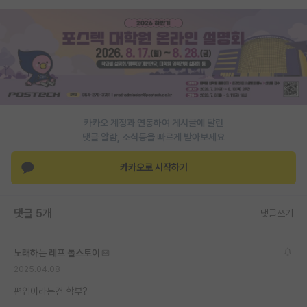
PI 전용 게시판
인문사회 계열 게시판
특수/전문대학원 게시판
반도체/AI 게시판
카카오 계정과 연동하여 게시글에 달린
장학금/장학생 게시판
댓글 알람, 소식등을 빠르게 받아보세요
학술 정보 게시판
카카오로 시작하기
홍보 게시판
댓글 5개
커리어
댓글쓰기
유학교육
노래하는 레프 톨스토이
이벤트
2025.04.08
편입이라는건 학부?
반도체 아카데미