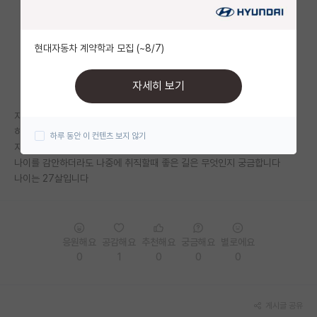
자유 게시판(아무개랩)
현대자동차 계약학과 모집 (~8/7)
미국 유학 게시판
미국 대학원 합격 후기 게시판
자세히 보기
대학원생 모집 게시판
지방대 3.4 인데 서울 중하위권 대학원을 붙었습니다.
하지만 성적이 조금 걸리네요
하루 동안 이 컨텐츠 보지 않기
대학원 합격 후기 게시판
지금이라도 편입을 하는게 나을까요??!
나이를 감안하더라도 나중에 취직할때 좋은 길은 무엇인지 궁금합니다
연구실(PI) 홍보 게시판
나이는 27살입니다
석박사 채용 정보 게시판
임용 정보 게시판
응원해요
공감해요
추천해요
궁금해요
별로에요
학부 인턴 게시판
0
1
0
0
0
취업 게시판
게시글 공유
임용 후기 게시판