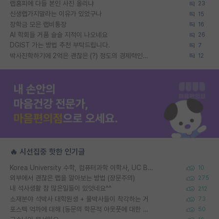
랩홈피에 다들 본인 사진 올리냐
23
신생랩가지말라는 이유가 있었구나
15
장학금 모은 랩비통장
16
AI 학회들 거품 슬슬 지적이 나오네요
26
DGIST 가는 방법 추천 부탁드립니다.
7
박사진학하기에 2억은 괜찮은 (?) 정도의 경제력인가요
12
🔥 시선집중 핫한 인기글
Korea University 수학, 컴퓨터과학 이학사, UC Berkeley 산업공학 대학원 공학박사가 되는 것은 쉽지 않겠죠?
10
외부에서 괜찮은 랩을 알아보는 방법 (장문주의)
275
내 석사생활 참 많은일들이 있엇네요^^
212
소재분야 석박사 대학원생 + 물박사들이 착각하는 거
73
포스텍 억까에 대해 (동문의 학문적 아웃풋에 대한 반박)
50