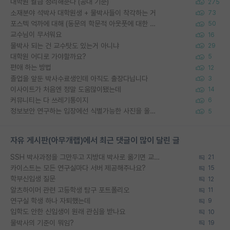
대학원 월급 정리해준다 (공대 기준)
275
소재분야 석박사 대학원생 + 물박사들이 착각하는 거
73
포스텍 억까에 대해 (동문의 학문적 아웃풋에 대한 반박)
50
교수님이 무서워요
16
물박사 되는 건 교수탓도 있는거 아니냐
29
대학원 어디로 가야할까요?
5
편애 하는 방법
12
졸업을 앞둔 박사수료생인데 아직도 출장다닙니다
3
이사이트가 처음엔 정말 도움많이됐는데
14
커뮤니티는 다 쓰레기통이지
6
정보보안 연구하는 입장에선 식별가능한 사진을 올리는건 비추이긴함
5
자유 게시판(아무개랩)에서 최근 댓글이 많이 달린 글
SSH 박사과정을 그만두고 지방대 박사로 옮기면 교수의 꿈은 끝일까요?
21
카이스트는 모든 연구실마다 서버 제공해주나요?
15
학부신입생 질문
12
알츠하이머 관련 고등학생 탐구 포트폴리오
11
연구실 학생 하나 자퇴했는데
9
입학도 안한 신입생이 원래 관심을 받나요
10
물박사의 기준이 뭐임?
19