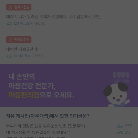
명예의전당
대략 보니까 워라밸 주제가 핫한데요. 교수입장에서 보면,
124
53
19666
명예의전당
대학원 자퇴 2년 후
109
5
17260
자유 게시판(아무개랩)에서 핫한 인기글은?
외부에서 괜찮은 랩을 알아보는 방법 (장문주의)
275
내 석사생활 참 많은일들이 있엇네요^^
212