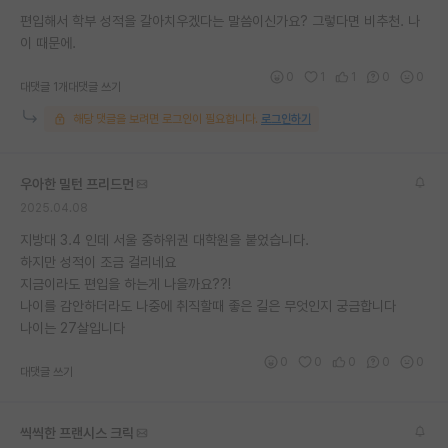
편입해서 학부 성적을 갈아치우겠다는 말씀이신가요? 그렇다면 비추천. 나
재팬라운지 🌸
이 때문에.
0
1
1
0
0
대댓글 1개
대댓글 쓰기
해당 댓글을 보려면 로그인이 필요합니다.
로그인하기
우아한 밀턴 프리드먼
2025.04.08
지방대 3.4 인데 서울 중하위권 대학원을 붙었습니다.
하지만 성적이 조금 걸리네요
지금이라도 편입을 하는게 나을까요??!
나이를 감안하더라도 나중에 취직할때 좋은 길은 무엇인지 궁금합니다
나이는 27살입니다
0
0
0
0
0
대댓글 쓰기
씩씩한 프랜시스 크릭