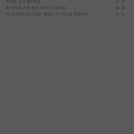
장학금 모은 랩비통장
16
AI 학회들 거품 슬슬 지적이 나오네요
26
박사진학하기에 2억은 괜찮은 (?) 정도의 경제력인가요
12