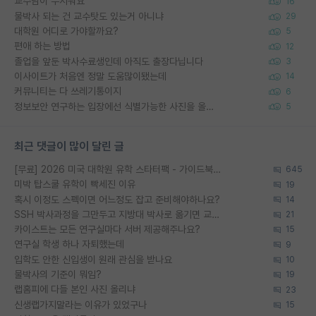
교수님이 무서워요
16
물박사 되는 건 교수탓도 있는거 아니냐
29
대학원 어디로 가야할까요?
5
편애 하는 방법
12
졸업을 앞둔 박사수료생인데 아직도 출장다닙니다
3
이사이트가 처음엔 정말 도움많이됐는데
14
커뮤니티는 다 쓰레기통이지
6
정보보안 연구하는 입장에선 식별가능한 사진을 올리는건 비추이긴함
5
최근 댓글이 많이 달린 글
[무료] 2026 미국 대학원 유학 스타터팩 - 가이드북 & 합격자 컨택메일 템플릿
645
미박 탑스쿨 유학이 빡세진 이유
19
혹시 이정도 스펙이면 어느정도 잡고 준비해야하나요?
14
SSH 박사과정을 그만두고 지방대 박사로 옮기면 교수의 꿈은 끝일까요?
21
카이스트는 모든 연구실마다 서버 제공해주나요?
15
연구실 학생 하나 자퇴했는데
9
입학도 안한 신입생이 원래 관심을 받나요
10
물박사의 기준이 뭐임?
19
랩홈피에 다들 본인 사진 올리냐
23
신생랩가지말라는 이유가 있었구나
15