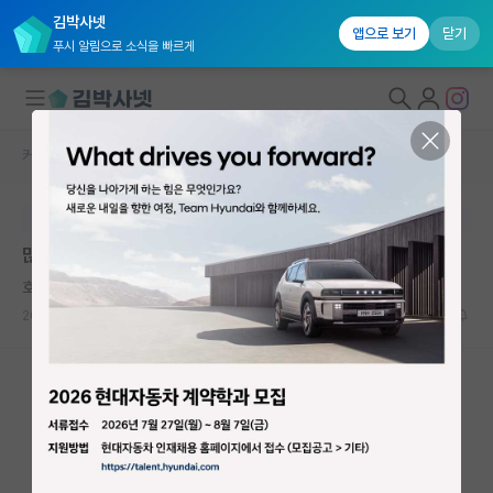
김박사넷
앱으로 보기
닫기
푸시 알림으로 소식을 빠르게
커뮤니티 홈
자유 게시판(아무개랩)
대학원생 모집
본문이 수정되지 않는 박제글입니다.
국내대학원 정보
많은 고민이 있습니다
연구실&오픈랩
호탕한 리처드 파인만
커뮤니티
2025.04.08
5
1205
커뮤니티 홈
전체글보기
베스트 게시판
IF 명예의전당