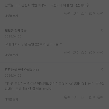
단백질 구조 관련 대학원 희망하고 있습니다 이걸 안 적었네요🥲
재팬라운지 🌸
0
0
0
0
0
대댓글 쓰기
털털한 정약용
2025.04.05
교내 대회가 3 년 동안 22 회가 열리나요..?
0
0
0
0
0
대댓글 쓰기
튼튼한 에르빈 슈뢰딩거
2025.04.05
저라면 희망하는 랩실을 어느정도 정리하고 S P KY SSH IST 등 다 돌릴것
같네요. 근데 하려면 좀 빨리 하시지
0
0
0
0
0
대댓글 쓰기