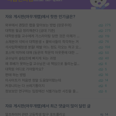
자유 게시판(아무개랩)에서 핫한 인기글은?
외부에서 괜찮은 랩을 알아보는 방법 (장문주의)
275
대학원 월급 정리해준다 (공대 기준)
275
대학원생들 교수에게 가스라이팅 당한 것은 이해가 갑니다. 안타깝네요.
119
소재분야 석박사 대학원생 + 물박사들이 착각하는 거
76
석사입학예정생 분들! 제발 어느 정도 각오는 하고 오세요.
156
포스텍 억까에 대해 (동문의 학문적 아웃풋에 대한 반박)
50
교수님이 슬럼프에 빠지게 되는 과정
40
왜 후배가 못하는걸 교수님은 내 책임으로 돌리는걸까요?
6
대학원 어디로 가야할까요?
5
편애 하는 방법
16
이사이트가 처음엔 정말 도움많이됐는데
14
커뮤니티는 다 쓰레기통이지
6
정보보안 연구하는 입장에선 식별가능한 사진을 올리는건 비추이긴함
6
자유 게시판(아무개랩)에서 최근 댓글이 많이 달린 글
알츠하이머 관련 고등학생 탐구 포트폴리오
14