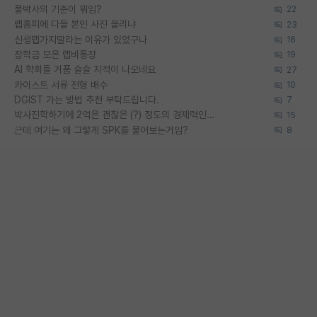
물박사의 기준이 뭐임?
22
랩홈피에 다들 본인 사진 올리냐
23
신생랩가지말라는 이유가 있었구나
16
장학금 모은 랩비통장
19
AI 학회들 거품 슬슬 지적이 나오네요
27
카이스트 서류 전형 배수
10
DGIST 가는 방법 추천 부탁드립니다.
7
박사진학하기에 2억은 괜찮은 (?) 정도의 경제력인가요
15
근데 여기는 왜 그렇게 SPK를 물어보는거임?
8