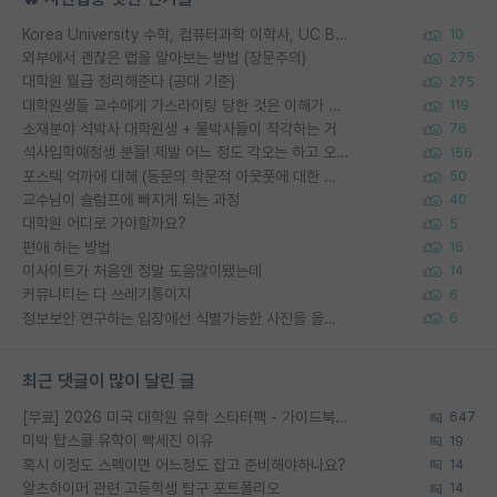
Korea University 수학, 컴퓨터과학 이학사, UC Berkeley 산업공학 대학원 공학박사가 되는 것은 쉽지 않겠죠?
10
외부에서 괜찮은 랩을 알아보는 방법 (장문주의)
275
대학원 월급 정리해준다 (공대 기준)
275
대학원생들 교수에게 가스라이팅 당한 것은 이해가 갑니다. 안타깝네요.
119
소재분야 석박사 대학원생 + 물박사들이 착각하는 거
76
석사입학예정생 분들! 제발 어느 정도 각오는 하고 오세요.
156
포스텍 억까에 대해 (동문의 학문적 아웃풋에 대한 반박)
50
교수님이 슬럼프에 빠지게 되는 과정
40
대학원 어디로 가야할까요?
5
편애 하는 방법
16
이사이트가 처음엔 정말 도움많이됐는데
14
커뮤니티는 다 쓰레기통이지
6
정보보안 연구하는 입장에선 식별가능한 사진을 올리는건 비추이긴함
6
최근 댓글이 많이 달린 글
[무료] 2026 미국 대학원 유학 스타터팩 - 가이드북 & 합격자 컨택메일 템플릿
647
미박 탑스쿨 유학이 빡세진 이유
19
혹시 이정도 스펙이면 어느정도 잡고 준비해야하나요?
14
알츠하이머 관련 고등학생 탐구 포트폴리오
14