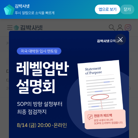
김박사넷
앱으로 보기
닫기
푸시 알림으로 소식을 빠르게
커뮤니티 홈
자유 게시판(아무개랩)
대학원생 모집
본문이 수정되지 않는 박제글입니다.
국내대학원 정보
대학원 어디까지 노려볼 수 있을까요
연구실&오픈랩
다정한 존 폰 노이만
커뮤니티
2025.04.04
10
2319
커뮤니티 홈
전체글보기
베스트 게시판
IF 명예의전당