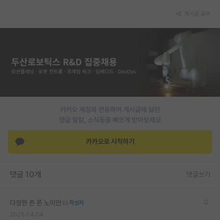
게시글 공유
PI 전용 게시판
인문사회 계열 게시판
특수/전문대학원 게시판
반도체/AI 게시판
장학금/장학생 게시판
카카오 계정과 연동하여 게시글에 달린
학술 정보 게시판
댓글 알람, 소식등을 빠르게 받아보세요
홍보 게시판
카카오로 시작하기
커리어
유학교육
댓글 10개
댓글쓰기
이벤트
다정한 존 폰 노이만
작성자
반도체 아카데미
2025.04.04