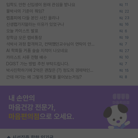
입학도 안한 신입생이 원래 관심을 받나요
11
물박사의 기준이 뭐임?
22
랩홈피에 다들 본인 사진 올리냐
23
신생랩가지말라는 이유가 있었구나
16
오늘 카이스트 발표
6
장학금 모은 랩비통장
19
석박사 과정 합격하고, 컨택했던교수님이 연락이 안됩니다...
7
AI 학회들 거품 슬슬 지적이 나오네요
27
카이스트 서류 전형 배수
10
DGIST 가는 방법 추천 부탁드립니다.
7
박사진학하기에 2억은 괜찮은 (?) 정도의 경제력인가요
15
근데 여기는 왜 그렇게 SPK를 물어보는거임?
8
🔥 시선집중 핫한 인기글