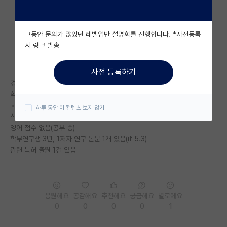
자유 게시판(아무개랩)
그동안 문의가 많았던 레벨업반 설명회를 진행합니다. *사전등록
미국 유학 게시판
시 링크 발송
미국 대학원 합격 후기 게시판
사전 등록하기
대학원생 모집 게시판
경기권 4년제 졸업
학점: 전공 4.33/4.50 최종 4.28/4.50
대학원 합격 후기 게시판
교내 대회 수상 22회
하루 동안 이 컨텐츠 보지 않기
석차 3등 졸업
연구실(PI) 홍보 게시판
영어 점수 없음(공부 중)
학부연구생 3년, 1저자 연구 논문 1개 있음(if 5.3)
석박사 채용 정보 게시판
관련 특허 출원 1건 있음
임용 정보 게시판
학부 인턴 게시판
응원해요
공감해요
추천해요
궁금해요
별로에요
취업 게시판
0
0
0
0
1
임용 후기 게시판