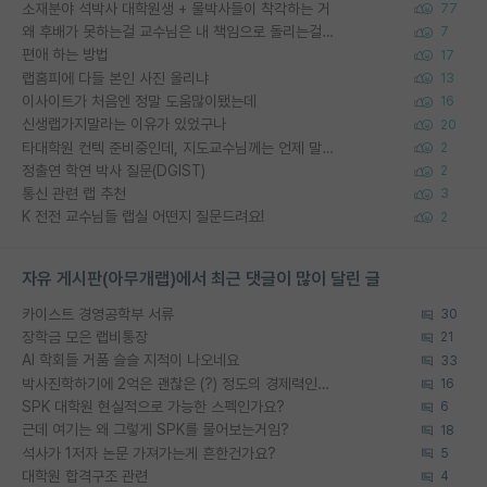
소재분야 석박사 대학원생 + 물박사들이 착각하는 거
77
왜 후배가 못하는걸 교수님은 내 책임으로 돌리는걸까요?
7
편애 하는 방법
17
랩홈피에 다들 본인 사진 올리냐
13
이사이트가 처음엔 정말 도움많이됐는데
16
신생랩가지말라는 이유가 있었구나
20
타대학원 컨텍 준비중인데, 지도교수님께는 언제 말씀드려야 할까요?
2
정출연 학연 박사 질문(DGIST)
2
통신 관련 랩 추천
3
K 전전 교수님들 랩실 어떤지 질문드려요!
2
자유 게시판(아무개랩)에서 최근 댓글이 많이 달린 글
카이스트 경영공학부 서류
30
장학금 모은 랩비통장
21
AI 학회들 거품 슬슬 지적이 나오네요
33
박사진학하기에 2억은 괜찮은 (?) 정도의 경제력인가요
16
SPK 대학원 현실적으로 가능한 스펙인가요?
6
근데 여기는 왜 그렇게 SPK를 물어보는거임?
18
석사가 1저자 논문 가져가는게 흔한건가요?
5
대학원 합격구조 관련
4