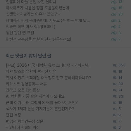
랩홈피에 다들 본인 사진 올리냐
13
이사이트가 처음엔 정말 도움많이됐는데
16
신생랩가지말라는 이유가 있었구나
20
타대학원 컨텍 준비중인데, 지도교수님께는 언제 말씀드려야 할까요?
2
정출연 학연 박사 질문(DGIST)
2
통신 관련 랩 추천
3
K 전전 교수님들 랩실 어떤지 질문드려요!
2
최근 댓글이 많이 달린 글
[무료] 2026 미국 대학원 유학 스타터팩 - 가이드북 & 합격자 컨택메일 템플릿
653
미박 탑스쿨 유학이 빡세진 이유
19
혹시 이정도 스펙이면 어느정도 잡고 준비해야하나요?
14
카이스트 경영공학부 서류
30
장학금 모은 랩비통장
21
AI 학회들 거품 슬슬 지적이 나오네요
33
근데 여기는 왜 그렇게 SPK를 물어보는거임?
18
석사가 1저자 논문 가져가는게 흔한건가요?
5
면접 복장
9
편입생 학부연구생 질문
7
세컨티어 학회의 위상
6