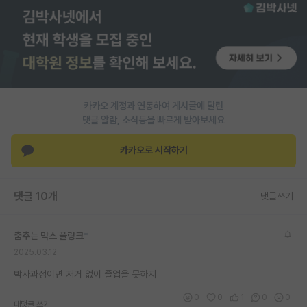
PI 전용 게시판
인문사회 계열 게시판
특수/전문대학원 게시판
반도체/AI 게시판
카카오 계정과 연동하여 게시글에 달린
댓글 알람, 소식등을 빠르게 받아보세요
장학금/장학생 게시판
카카오로 시작하기
학술 정보 게시판
홍보 게시판
댓글 10개
댓글쓰기
커리어
춤추는 막스 플랑크
*
유학교육
2025.03.12
이벤트
박사과정이면 저거 없이 졸업을 못하지
반도체 아카데미
0
0
1
0
0
대댓글 쓰기