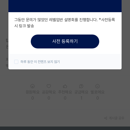
자유 게시판(아무개랩)
그동안 문의가 많았던 레벨업반 설명회를 진행합니다. *사전등록
미국 유학 게시판
시 링크 발송
미국 대학원 합격 후기 게시판
탑티어(cvpr neurips icml iclr iccv) 단독 1저자가 하나라도 있어본 사람
사전 등록하기
대학원생 모집 게시판
은 국내 대학원생 중에서 상위 몇 퍼센트 정도일까요?
대학원 합격 후기 게시판
지인들 말로는 박사과정 중에서는 탑티어 1저자 없어본 사람이 없을거라며
하루 동안 이 컨텐츠 보지 않기
딱 평균정도라고 하는데 진짜인지 궁금합니다.
연구실(PI) 홍보 게시판
석박사 채용 정보 게시판
응원해요
공감해요
추천해요
궁금해요
별로에요
임용 정보 게시판
0
0
0
1
0
학부 인턴 게시판
취업 게시판
게시글 공유
임용 후기 게시판