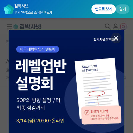
김박사넷
앱으로 보기
닫기
푸시 알림으로 소식을 빠르게
커뮤니티 홈
자유 게시판(아무개랩)
대학원생 모집
AI 탑티어 1저자는 대학원생 중 상위 몇 퍼센트일까요?
국내대학원 정보
호탕한 박경리
연구실&오픈랩
2025.03.12
10
4288
커뮤니티
커뮤니티 홈
전체글보기
베스트 게시판
IF 명예의전당