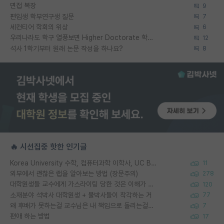
면접 복장
9
편입생 학부연구생 질문
7
세컨티어 학회의 위상
6
우리나라도 학구 열풍보면 Higher Doctorate 학위가 필요하다고 봅니다.
12
석사 1학기부터 원래 논문 작성을 하나요?
8
🔥 시선집중 핫한 인기글
Korea University 수학, 컴퓨터과학 이학사, UC Berkeley 산업공학 대학원 공학박사가 되는 것은 쉽지 않겠죠?
11
외부에서 괜찮은 랩을 알아보는 방법 (장문주의)
278
대학원생들 교수에게 가스라이팅 당한 것은 이해가 갑니다. 안타깝네요.
120
소재분야 석박사 대학원생 + 물박사들이 착각하는 거
77
왜 후배가 못하는걸 교수님은 내 책임으로 돌리는걸까요?
7
편애 하는 방법
17