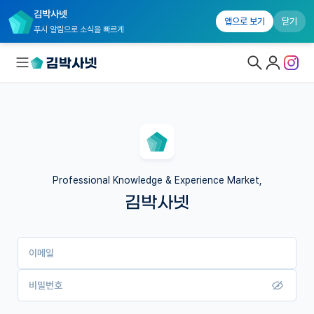
김박사넷
앱으로 보기
닫기
푸시 알림으로 소식을 빠르게
대학원생 모집
국내대학원 정보
연구실&오픈랩
Professional Knowledge & Experience Market,
김박사넷
커뮤니티
커리어
이메일
유학교육
이벤트
비밀번호
반도체 아카데미