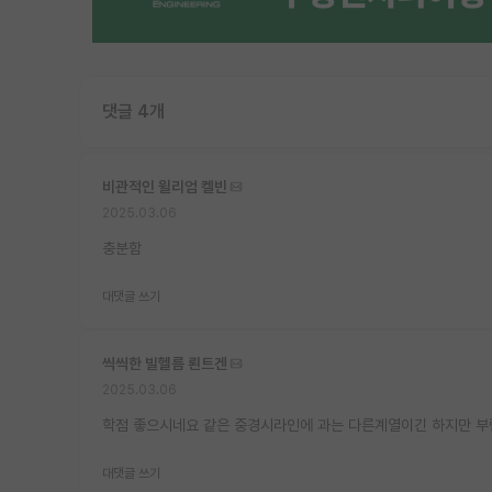
댓글 4개
비관적인 윌리엄 켈빈
2025.03.06
충분함
대댓글 쓰기
씩씩한 빌헬름 뢴트겐
2025.03.06
학점 좋으시네요 같은 중경시라인에 과는 다른계열이긴 하지만 
대댓글 쓰기