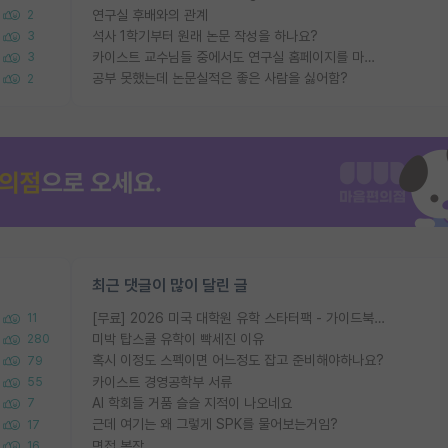
연구실 후배와의 관계
2
석사 1학기부터 원래 논문 작성을 하나요?
3
카이스트 교수님들 중에서도 연구실 홈페이지를 마련 안 하신 분들이 계시던데
3
공부 못했는데 논문실적은 좋은 사람을 싫어함?
2
최근 댓글이 많이 달린 글
[무료] 2026 미국 대학원 유학 스타터팩 - 가이드북 & 합격자 컨택메일 템플릿
11
미박 탑스쿨 유학이 빡세진 이유
280
혹시 이정도 스펙이면 어느정도 잡고 준비해야하나요?
79
카이스트 경영공학부 서류
55
AI 학회들 거품 슬슬 지적이 나오네요
7
근데 여기는 왜 그렇게 SPK를 물어보는거임?
17
면접 복장
16