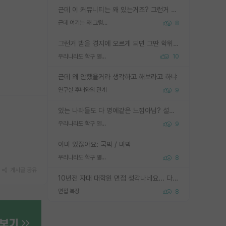
근데 이 커뮤니티는 왜 있는거죠? 그런거 쉽게 물어볼수있어서 있는거 아닌가요? 그렇게 보기 싫으면 커뮤니티도 하지마시지 그러면
근데 여기는 왜 그렇게 SPK를 물어보는거임?
8
그런거 받을 경지에 오르게 되면 그딴 학위명이 필요없음
우리나라도 학구 열풍보면 Higher Doctorate 학위가 필요하다고 봅니다.
10
근데 왜 안했을거라 생각하고 해보라고 하냐
연구실 후배와의 관계
9
있는 나라들도 다 명예같은 느낌아님? 설마 박사끼리 등급나눠서 학위수여하자 같은 헛소리는 아니지? ㅋㅋ
우리나라도 학구 열풍보면 Higher Doctorate 학위가 필요하다고 봅니다.
9
이미 있잖아요: 국박 / 미박
우리나라도 학구 열풍보면 Higher Doctorate 학위가 필요하다고 봅니다.
8
게시글 공유
10년전 자대 대학원 면접 생각나네요... 다들 양복에 넥타이까지 하고 갔더니, 국회의원 출마하냐고 놀리셨던. (면접질문내용: 증명사진에선 두상이 계란형인데, 실제론 그렇지 않다. 증명사진이 뭘 증명하고 있는거냐)ㅋㅋㅋㅋ
면접 복장
8