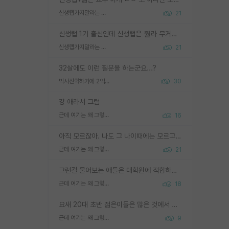
신생랩가지말라는 이유가 있었구나
21
신생랩 1기 출신인데 신생랩은 줠라 무거운 바벨 같은거임. 들면 대박인데 못들면 깔려 죽음. 아무도 알려주지 않는 환경에서 자생해야하지만, 일단 살아남았다면 그 어떤 사람보다 악착같고 생존력 높은 사람으로 거듭날 수 있음
신생랩가지말라는 이유가 있었구나
21
32살에도 이런 질문을 하는군요...?
박사진학하기에 2억은 괜찮은 (?) 정도의 경제력인가요
30
걍 애라서 그럼
근데 여기는 왜 그렇게 SPK를 물어보는거임?
16
아직 모르잖아. 나도 그 나이때에는 모르고 평가 받고 안심하고 싶었어.
근데 여기는 왜 그렇게 SPK를 물어보는거임?
21
그런걸 물어보는 애들은 대학원에 적합하지 않다
근데 여기는 왜 그렇게 SPK를 물어보는거임?
18
요새 20대 초반 젊은이들은 많은 것에서 가성비를 따지더라고요. 내가 이 정도 인풋을 넣었을 때 그만큼 아웃풋이 나올 것인가? 사실 아웃풋이 인풋 대비 리니어하게 나오지 않는 영역을 시도하기 싫어한다는 느낌입니다.
근데 여기는 왜 그렇게 SPK를 물어보는거임?
9