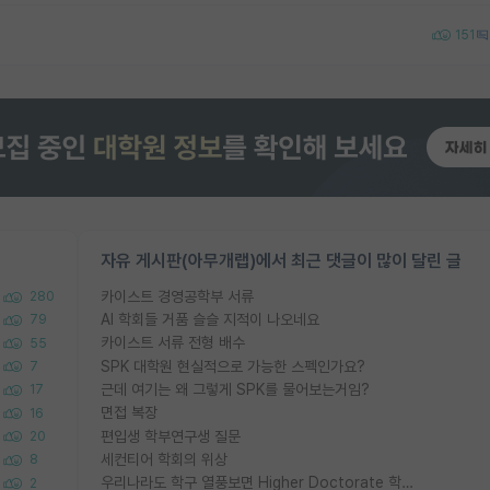
151
자유 게시판(아무개랩)에서 최근 댓글이 많이 달린 글
카이스트 경영공학부 서류
280
AI 학회들 거품 슬슬 지적이 나오네요
79
카이스트 서류 전형 배수
55
SPK 대학원 현실적으로 가능한 스펙인가요?
7
근데 여기는 왜 그렇게 SPK를 물어보는거임?
17
면접 복장
16
편입생 학부연구생 질문
20
세컨티어 학회의 위상
8
우리나라도 학구 열풍보면 Higher Doctorate 학위가 필요하다고 봅니다.
2