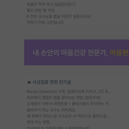
정출연 학연 박사 질문(DGIST)
통신 관련 랩 추천
K 전전 교수님들 랩실 어떤지 질문드려요!
막학기 자퇴 고민됩니다
🔥 시선집중 핫한 인기글
Korea University 수학, 컴퓨터과학 이학사, UC Berkeley 산업공학 대학원 공학박사가 되는 것은 쉽지 않겠죠?
외부에서 괜찮은 랩을 알아보는 방법 (장문주의)
소재분야 석박사 대학원생 + 물박사들이 착각하는 거
말바꾸기 하는 교수는 피하세요
왜 후배가 못하는걸 교수님은 내 책임으로 돌리는걸까요?
편애 하는 방법
이사이트가 처음엔 정말 도움많이됐는데