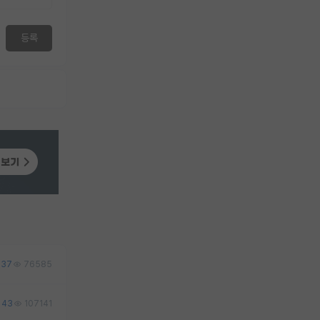
등록
37
76585
43
107141