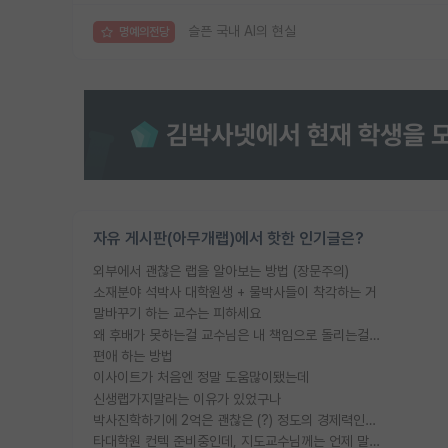
슬픈 국내 AI의 현실
명예의전당
자유 게시판(아무개랩)에서 핫한 인기글은?
외부에서 괜찮은 랩을 알아보는 방법 (장문주의)
소재분야 석박사 대학원생 + 물박사들이 착각하는 거
말바꾸기 하는 교수는 피하세요
왜 후배가 못하는걸 교수님은 내 책임으로 돌리는걸까요?
편애 하는 방법
이사이트가 처음엔 정말 도움많이됐는데
신생랩가지말라는 이유가 있었구나
박사진학하기에 2억은 괜찮은 (?) 정도의 경제력인가요
타대학원 컨텍 준비중인데, 지도교수님께는 언제 말씀드려야 할까요?