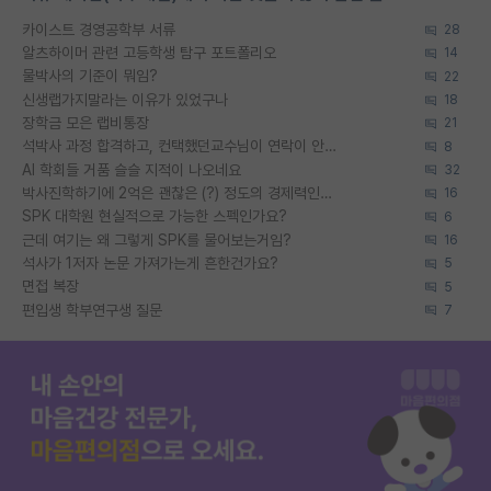
카이스트 경영공학부 서류
28
알츠하이머 관련 고등학생 탐구 포트폴리오
14
물박사의 기준이 뭐임?
22
신생랩가지말라는 이유가 있었구나
18
장학금 모은 랩비통장
21
석박사 과정 합격하고, 컨택했던교수님이 연락이 안됩니다...
8
AI 학회들 거품 슬슬 지적이 나오네요
32
박사진학하기에 2억은 괜찮은 (?) 정도의 경제력인가요
16
SPK 대학원 현실적으로 가능한 스펙인가요?
6
근데 여기는 왜 그렇게 SPK를 물어보는거임?
16
석사가 1저자 논문 가져가는게 흔한건가요?
5
면접 복장
5
편입생 학부연구생 질문
7