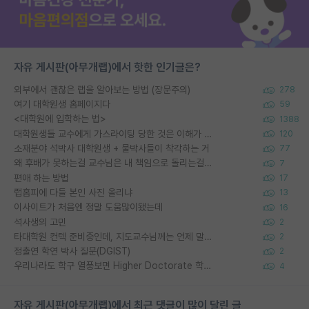
자유 게시판(아무개랩)에서 핫한 인기글은?
외부에서 괜찮은 랩을 알아보는 방법 (장문주의)
278
여기 대학원생 홈페이지다
59
<대학원에 입학하는 법>
1388
대학원생들 교수에게 가스라이팅 당한 것은 이해가 갑니다. 안타깝네요.
120
소재분야 석박사 대학원생 + 물박사들이 착각하는 거
77
왜 후배가 못하는걸 교수님은 내 책임으로 돌리는걸까요?
7
편애 하는 방법
17
랩홈피에 다들 본인 사진 올리냐
13
이사이트가 처음엔 정말 도움많이됐는데
16
석사생의 고민
2
타대학원 컨텍 준비중인데, 지도교수님께는 언제 말씀드려야 할까요?
2
정출연 학연 박사 질문(DGIST)
2
우리나라도 학구 열풍보면 Higher Doctorate 학위가 필요하다고 봅니다.
4
자유 게시판(아무개랩)에서 최근 댓글이 많이 달린 글