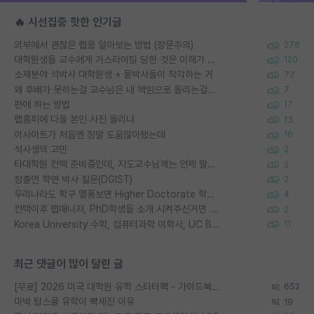
🔥 시선집중 핫한 인기글
외부에서 괜찮은 랩을 알아보는 방법 (장문주의)
278
대학원생들 교수에게 가스라이팅 당한 것은 이해가 갑니다. 안타깝네요.
120
소재분야 석박사 대학원생 + 물박사들이 착각하는 거
77
왜 후배가 못하는걸 교수님은 내 책임으로 돌리는걸까요?
7
편애 하는 방법
17
랩홈피에 다들 본인 사진 올리냐
13
이사이트가 처음엔 정말 도움많이됐는데
16
석사생의 고민
2
타대학원 컨텍 준비중인데, 지도교수님께는 언제 말씀드려야 할까요?
2
정출연 학연 박사 질문(DGIST)
2
우리나라도 학구 열풍보면 Higher Doctorate 학위가 필요하다고 봅니다.
4
컨택이후 랩매니저, PhD학생들 소개 시켜주신거면 거의 컨펌에 가깝나요?
2
Korea University 수학, 컴퓨터과학 이학사, UC Berkeley 산업공학 대학원 공학박사가 되는 것은 쉽지 않겠죠?
11
최근 댓글이 많이 달린 글
[무료] 2026 미국 대학원 유학 스타터팩 - 가이드북 & 합격자 컨택메일 템플릿
652
미박 탑스쿨 유학이 빡세진 이유
19