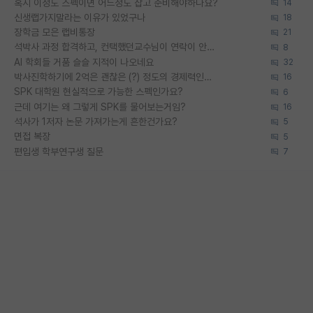
혹시 이정도 스펙이면 어느정도 잡고 준비해야하나요?
14
신생랩가지말라는 이유가 있었구나
18
장학금 모은 랩비통장
21
석박사 과정 합격하고, 컨택했던교수님이 연락이 안됩니다...
8
AI 학회들 거품 슬슬 지적이 나오네요
32
박사진학하기에 2억은 괜찮은 (?) 정도의 경제력인가요
16
SPK 대학원 현실적으로 가능한 스펙인가요?
6
근데 여기는 왜 그렇게 SPK를 물어보는거임?
16
석사가 1저자 논문 가져가는게 흔한건가요?
5
면접 복장
5
편입생 학부연구생 질문
7