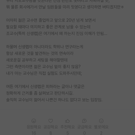
우리 지도교수님을 맛본다면 진심 반년도 못버티고 자퇴하실 듯;
뭐 물론 회사에가서 만날 임원들을 미리 맛본다고 생각하면 버티겠지만ㅎ
PI 전용 게시판
어차피 젊은 교수면 졸업하고 앞으로 20년 넘게 보면서
인문사회 계열 게시판
필요할 때마다 의지하고 좋은 관계로 남을 수 있는데
특수/전문대학원 게시판
조교수(특히 신생랩)은 여기에서 왜 까는지 진심 이해가 안됨...
반도체/AI 게시판
하물며 신생랩이 아니더라도 학위나 연구라는게
항상 새로운 것을 발견하는 것의 연속이라
장학금/장학생 게시판
새로운걸 공부하고 세팅을 해야할텐데
그런 측면이라면 젊은 교수님 밑이 좋지 않음?
학술 정보 게시판
내가 아는 교수님은 직접 실험도 도와주시던데;
홍보 게시판
여튼 여기에서 신생랩은 피하라는 글이나 댓글은
정확하게 근거를 좀 살펴보고 판단하시길.
커리어
솔직히 교수님이 젊어서 나쁜건 하나도 없다고 보는 입장임.
유학교육
이벤트
응원해요
공감해요
추천해요
궁금해요
별로에요
반도체 아카데미
16
8
5
0
2