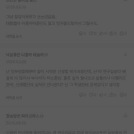
*
2025.03.05
그냥 잘알지못하고 쓰는것같음.
대형랩이 어중이떠중이도 많고 악귀들도많아서 그럴수도.
0
0
3
0
0
대댓글 쓰기
넉살좋은 니콜라 테슬라
2025.03.05
난 첫부임할때부터 같이 시작한 신생랩 박사과정인데, 난 타 연구실보다 배
울게 더 많아서 박사까지 하는중임. 물론 실적 잘나오고 잘풀려서 다행이긴
한데. 신생랩인데 실적이 안나온다? 난 그 학생한테 문제있다고 생각함
0
0
4
0
0
대댓글 쓰기
청승맞은 피타고라스
2025.03.05
오래된 인기랩에 들어갔다는 게 연구커리어 최대 하이라이트인 사람들이 간