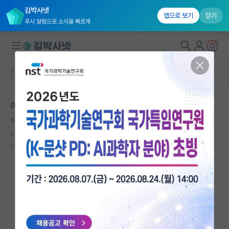
김박사넷
앱으로 보기
닫기
푸시 알림으로 소식을 빠르게
커뮤니티 홈
자유 게시판(아무개랩)
대학원생 모집
여기는 무슨 조교수를 까지못해 안달난 집단같음
국내대학원 정보
허탈한 앙투안 라부아지에
연구실&오픈랩
누적 신고가 50개 이상인 사용자입니다.
커뮤니티
2025.03.05
8
3222
커뮤니티 홈
전체글보기
베스트 게시판
IF 명예의전당