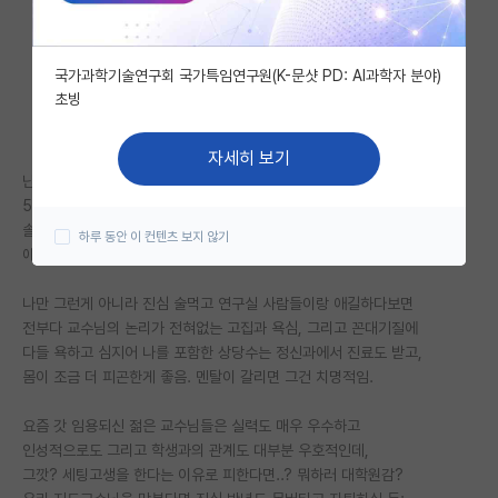
자유 게시판(아무개랩)
국가과학기술연구회 국가특임연구원(K-문샷 PD: AI과학자 분야)
미국 유학 게시판
초빙
미국 대학원 합격 후기 게시판
자세히 보기
대학원생 모집 게시판
난 지도교수님이 40후반대 나이에 대학원에 입학해서
50중반에 테뉴어 받으면서 졸업을 한 케이스인데,
대학원 합격 후기 게시판
솔직히 연구실이 이미 세팅되어서 '몸'만 편했을 뿐이지
하루 동안 이 컨텐츠 보지 않기
애매하게 젊은 꼰대를 제대로 맛보고 매일 '멘탈'이 갈리는 경험을 하였음.
연구실(PI) 홍보 게시판
나만 그런게 아니라 진심 술먹고 연구실 사람들이랑 애길하다보면
석박사 채용 정보 게시판
전부다 교수님의 논리가 전혀없는 고집과 욕심, 그리고 꼰대기질에
다들 욕하고 심지어 나를 포함한 상당수는 정신과에서 진료도 받고,
임용 정보 게시판
몸이 조금 더 피곤한게 좋음. 멘탈이 갈리면 그건 치명적임.
학부 인턴 게시판
요즘 갓 임용되신 젊은 교수님들은 실력도 매우 우수하고
취업 게시판
인성적으로도 그리고 학생과의 관계도 대부분 우호적인데,
그깟? 세팅고생을 한다는 이유로 피한다면..? 뭐하러 대학원감?
임용 후기 게시판