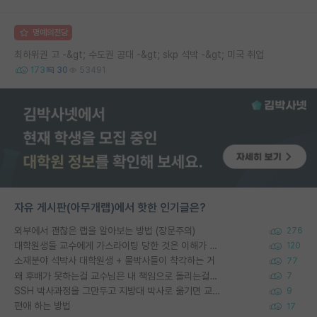
명예의전당
최하위권 고 -&gt; 수도권 공대 -&gt; skp 석박 -&gt; 미국 취업
173
30
53491
자유 게시판(아무개랩)에서 핫한 인기글은?
외부에서 괜찮은 랩을 알아보는 방법 (장문주의)
276
대학원생들 교수에게 가스라이팅 당한 것은 이해가 갑니다. 안타깝네요.
120
소재분야 석박사 대학원생 + 물박사들이 착각하는 거
77
왜 후배가 못하는걸 교수님은 내 책임으로 돌리는걸까요?
7
SSH 박사과정을 그만두고 지방대 박사로 옮기면 교수의 꿈은 끝일까요?
9
편애 하는 방법
17