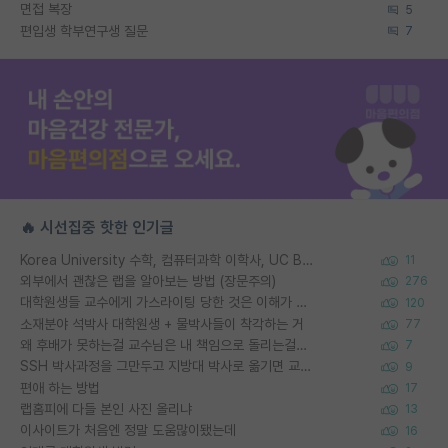
면접 복장
5
편입생 학부연구생 질문
7
🔥 시선집중 핫한 인기글
Korea University 수학, 컴퓨터과학 이학사, UC Berkeley 산업공학 대학원 공학박사가 되는 것은 쉽지 않겠죠?
11
외부에서 괜찮은 랩을 알아보는 방법 (장문주의)
276
대학원생들 교수에게 가스라이팅 당한 것은 이해가 갑니다. 안타깝네요.
120
소재분야 석박사 대학원생 + 물박사들이 착각하는 거
77
왜 후배가 못하는걸 교수님은 내 책임으로 돌리는걸까요?
7
SSH 박사과정을 그만두고 지방대 박사로 옮기면 교수의 꿈은 끝일까요?
9
편애 하는 방법
17
랩홈피에 다들 본인 사진 올리냐
13
이사이트가 처음엔 정말 도움많이됐는데
16