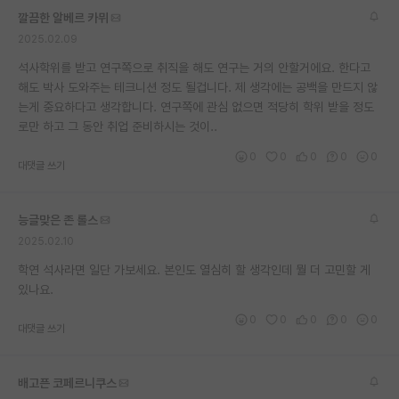
깔끔한 알베르 카뮈
2025.02.09
석사학위를 받고 연구쪽으로 취직을 해도 연구는 거의 안할거에요. 한다고
해도 박사 도와주는 테크니션 정도 될겁니다. 제 생각에는 공백을 만드지 않
는게 중요하다고 생각합니다. 연구쪽에 관심 없으면 적당히 학위 받을 정도
로만 하고 그 동안 취업 준비하시는 것이..
0
0
0
0
0
대댓글 쓰기
능글맞은 존 롤스
2025.02.10
학연 석사라면 일단 가보세요. 본인도 열심히 할 생각인데 뭘 더 고민할 게
있나요.
0
0
0
0
0
대댓글 쓰기
배고픈 코페르니쿠스