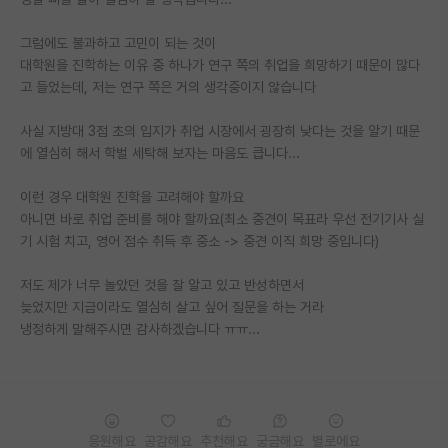
PI 전용 게시판
그럼에도 불과하고 고민이 되는 것이
대학원을 진학하는 이유 중 하나가 연구 쪽의 취업을 희망하기 때문이 많다
인문사회 계열 게시판
고 들었는데, 저는 연구 쪽은 거의 생각중이지 않습니다
특수/전문대학원 게시판
사실 지방대 3점 초의 입지가 취업 시장에서 굉장히 낮다는 것을 알기 때문
반도체/AI 게시판
에 열심히 해서 학벌 세탁해 보자는 마음도 큽니다...
장학금/장학생 게시판
이런 경우 대학원 진학을 고려해야 할까요
아니면 바로 취업 준비를 해야 할까요(최소 중견이 목표라 우선 전기기사 실
학술 정보 게시판
기 시험 치고, 영어 점수 취득 후 중소 -> 중견 이직 희망 중입니다)
홍보 게시판
저도 제가 너무 놀았던 것을 잘 알고 있고 반성하면서
늦었지만 지금이라도 열심히 살고 싶어 질문을 하는 거라
커리어
냉정하게 말해주시면 감사하겠습니다 ㅠㅠ...
유학교육
이벤트
반도체 아카데미
응원해요
공감해요
추천해요
궁금해요
별로에요