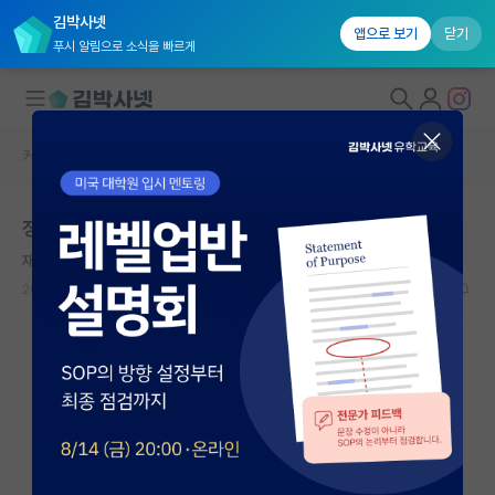
김박사넷
앱으로 보기
닫기
푸시 알림으로 소식을 빠르게
커뮤니티 홈
자유 게시판(아무개랩)
대학원생 모집
정출연 학연 석사 과정
국내대학원 정보
재빠른 백석
연구실&오픈랩
2025.02.09
3
1809
커뮤니티
커뮤니티 홈
전체글보기
베스트 게시판
IF 명예의전당