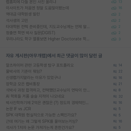
랩홈피에 다들 본인 사진 올리냐
13
이사이트가 처음엔 정말 도움많이됐는데
16
역대급 대학원생 빌런
2
석사생의 고민
2
타대학원 컨텍 준비중인데, 지도교수님께는 언제 말씀드려야 할까요?
2
정출연 학연 박사 질문(DGIST)
2
우리나라도 학구 열풍보면 Higher Doctorate 학위가 필요하다고 봅니다.
3
자유 게시판(아무개랩)에서 최근 댓글이 많이 달린 글
알츠하이머 관련 고등학생 탐구 포트폴리오
14
물박사의 기준이 뭐임?
22
신생랩가지말라는 이유가 있었구나
16
장학금 모은 랩비통장
21
석박사 과정 합격하고, 컨택했던교수님이 연락이 안됩니다...
8
AI 학회들 거품 슬슬 지적이 나오네요
32
박사진학하기에 2억은 괜찮은 (?) 정도의 경제력인가요
16
논문 IF vs JCR
5
SPK 대학원 현실적으로 가능한 스펙인가요?
5
근데 여기는 왜 그렇게 SPK를 물어보는거임?
16
석사가 1저자 논문 가져가는게 흔한건가요?
5