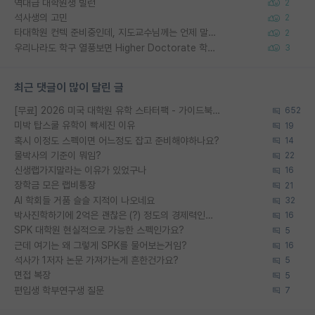
역대급 대학원생 빌런
2
석사생의 고민
2
타대학원 컨텍 준비중인데, 지도교수님께는 언제 말씀드려야 할까요?
2
우리나라도 학구 열풍보면 Higher Doctorate 학위가 필요하다고 봅니다.
3
최근 댓글이 많이 달린 글
[무료] 2026 미국 대학원 유학 스타터팩 - 가이드북 & 합격자 컨택메일 템플릿
652
미박 탑스쿨 유학이 빡세진 이유
19
혹시 이정도 스펙이면 어느정도 잡고 준비해야하나요?
14
물박사의 기준이 뭐임?
22
신생랩가지말라는 이유가 있었구나
16
장학금 모은 랩비통장
21
AI 학회들 거품 슬슬 지적이 나오네요
32
박사진학하기에 2억은 괜찮은 (?) 정도의 경제력인가요
16
SPK 대학원 현실적으로 가능한 스펙인가요?
5
근데 여기는 왜 그렇게 SPK를 물어보는거임?
16
석사가 1저자 논문 가져가는게 흔한건가요?
5
면접 복장
5
편입생 학부연구생 질문
7