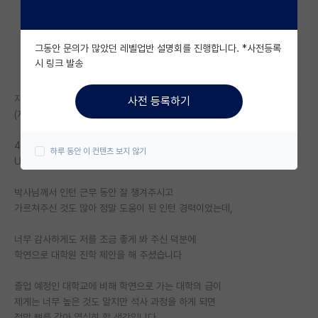
자유 게시판(아무개랩)
그동안 문의가 많았던 레벨업반 설명회를 진행합니다. *사전등록
미국 유학 게시판
시 링크 발송
미국 대학원 합격 후기 게시판
지방대 전기과 졸업 예정이고 학점도 3초로 낮습니다
사전 등록하기
대학원생 모집 게시판
(자격증 컴퓨터활용능력 외에 없고 대외활동도 ust/ 인턴이 전부)
대학원 합격 후기 게시판
4학년때 조금 관심이 생겼던 분야가 있어
하루 동안 이 컨텐츠 보지 않기
Ust 동계 정출연 인턴으로 오게 되었습니다
연구실(PI) 홍보 게시판
박사님께서 인턴 근무 동안 잘 챙겨주시고
석박사 채용 정보 게시판
가르쳐주신 것도 많아 정말 도움이 된 인턴 경력이었는데,
임용 정보 게시판
너무 감사하게도 저를 조금 좋게 봐 주신 덕분에
학부 인턴 게시판
학연으로 대학원 진학 제안을 해 주셨습니다
취업 게시판
졸업 예정인 대학교에 비해 학연으로 가는 대학의 급이
제게는 너무 높은 것도 알지만 석사 과정을 하게 되면
임용 후기 게시판
정말 뼈를 갈아 열심히 할 생각입니다...