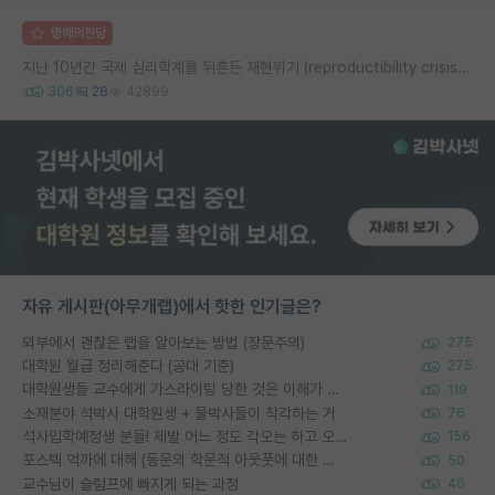
명예의전당
지난 10년간 국제 심리학계를 뒤흔든 재현위기 (reproductibility crisis) 요약 (1편)
306
28
42899
자유 게시판(아무개랩)에서 핫한 인기글은?
외부에서 괜찮은 랩을 알아보는 방법 (장문주의)
275
대학원 월급 정리해준다 (공대 기준)
275
대학원생들 교수에게 가스라이팅 당한 것은 이해가 갑니다. 안타깝네요.
119
소재분야 석박사 대학원생 + 물박사들이 착각하는 거
76
석사입학예정생 분들! 제발 어느 정도 각오는 하고 오세요.
156
포스텍 억까에 대해 (동문의 학문적 아웃풋에 대한 반박)
50
교수님이 슬럼프에 빠지게 되는 과정
40