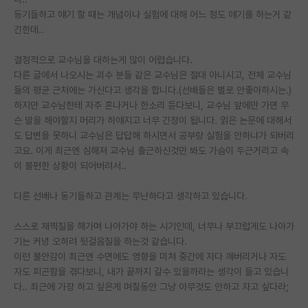
동기들하고 얘기 할 때는 개념이나 실험에 대해 어느 정도 얘기를 하는거 같
PI 전용 게시판
긴한데..
인문사회 계열 게시판
결정적으로 교수님을 대하는게 많이 어렵습니다.
다른 글에서 나오시는 괴수 분들 같은 교수님은 절대 아니시고, 전체 교수님
특수/전문대학원 게시판
들의 평균 근처에는 가신다고 생각을 합니다.(선배들은 별로 안좋아하시는.)
반도체/AI 게시판
하지만 교수님한테 자주 혼나거나 한소리 듣다보니, 교수님 앞에만 가면 무
슨 말을 해야할지 머리가 하얘지고 너무 긴장이 됩니다. 읽은 논문에 대해서
장학금/장학생 게시판
도 답변을 못하니 교수님은 답답해 하시면서 공부랑 실험을 안하냐가 되버리
고요. 이게 최근엔 심해져 교수님 출근하신것만 봐도 가슴이 두근거리고 속
학술 정보 게시판
이 불편한 상황이 되어버려서..
홍보 게시판
다른 선배나 동기들하고 관계는 무난하다고 생각하고 있습니다.
커리어
스스로 채찍질을 해가며 나아가야 하는 시기인데, 너무나 부끄럽게도 나아가
유학교육
기는 커녕 오히려 뒷걸음질을 하는것 같습니다.
이런 불안감이 최근엔 수면에도 영향을 미쳐 중간에 자다 깨버리거나 자도
이벤트
자도 피곤함을 겪다보니, 내가 끝까지 갈수 있을까라는 생각이 들고 있습니
다.. 최근에 가장 하고 싶은게 며칠동안 그냥 아무것도 안하고 자고 싶다라;
반도체 아카데미