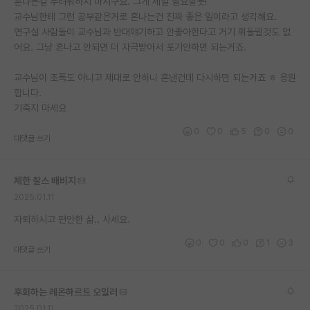
혼나는걸 두려워하지 마시구요. 그게 제일 필요할듯!
교수님한테 그런 공부같은거로 혼나는건 진짜 좋은 일이라고 생각해요.
연구실 사람들이 교수님과 반대얘기하고 안좋아한다고 거기 휘둘릴것도 없
어요. 그냥 혼나고 안되면 더 자극받아서 포기안하면 되는거죠.
교수님이 조폭도 아니고 제대로 안하니 혼낸건데 다시하면 되는거죠 ㅎ 응원
합니다.
기죽지 마세요
0
0
5
0
0
대댓글 쓰기
체한 찰스 배비지
2025.01.11
자퇴하시고 편안한 삶.. 사세요.
0
0
0
1
3
대댓글 쓰기
후회하는 레온하르트 오일러
2025.01.11