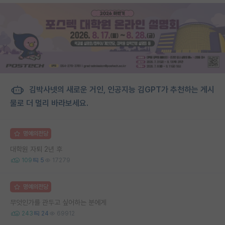
김박사넷의 새로운 거인, 인공지능 김GPT가 추천하는 게시
물로 더 멀리 바라보세요.
명예의전당
대학원 자퇴 2년 후
109
5
17279
명예의전당
무엇인가를 관두고 싶어하는 분에게
243
24
69912