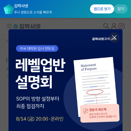
김박사넷
앱으로 보기
닫기
푸시 알림으로 소식을 빠르게
커뮤니티 홈
자유 게시판(아무개랩)
대학원생 모집
대학원 자퇴를 생각 하고 있습니다.
국내대학원 정보
자상한 공자
연구실&오픈랩
2025.01.10
3
4689
커뮤니티
커뮤니티 홈
전체글보기
베스트 게시판
IF 명예의전당