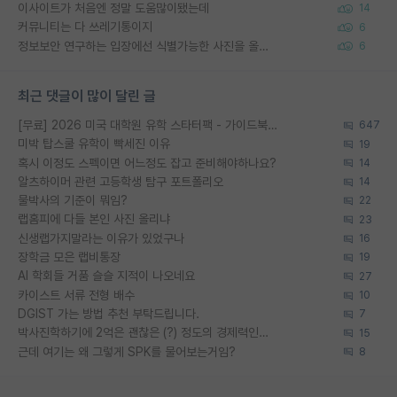
이사이트가 처음엔 정말 도움많이됐는데
14
커뮤니티는 다 쓰레기통이지
6
정보보안 연구하는 입장에선 식별가능한 사진을 올리는건 비추이긴함
6
최근 댓글이 많이 달린 글
[무료] 2026 미국 대학원 유학 스타터팩 - 가이드북 & 합격자 컨택메일 템플릿
647
미박 탑스쿨 유학이 빡세진 이유
19
혹시 이정도 스펙이면 어느정도 잡고 준비해야하나요?
14
알츠하이머 관련 고등학생 탐구 포트폴리오
14
물박사의 기준이 뭐임?
22
랩홈피에 다들 본인 사진 올리냐
23
신생랩가지말라는 이유가 있었구나
16
장학금 모은 랩비통장
19
AI 학회들 거품 슬슬 지적이 나오네요
27
카이스트 서류 전형 배수
10
DGIST 가는 방법 추천 부탁드립니다.
7
박사진학하기에 2억은 괜찮은 (?) 정도의 경제력인가요
15
근데 여기는 왜 그렇게 SPK를 물어보는거임?
8