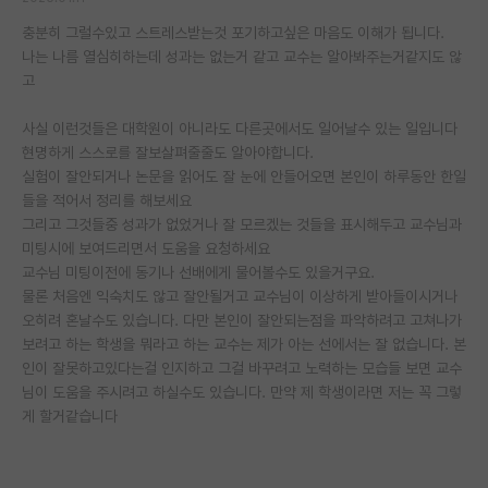
충분히 그럴수있고 스트레스받는것 포기하고싶은 마음도 이해가 됩니다.
나는 나름 열심히하는데 성과는 없는거 같고 교수는 알아봐주는거같지도 않
고
사실 이런것들은 대학원이 아니라도 다른곳에서도 일어날수 있는 일입니다
현명하게 스스로를 잘보살펴줄줄도 알아야합니다.
실험이 잘안되거나 논문을 읽어도 잘 눈에 안들어오면 본인이 하루동안 한일
들을 적어서 정리를 해보세요
그리고 그것들중 성과가 없었거나 잘 모르겠는 것들을 표시해두고 교수님과
미팅시에 보여드리면서 도움을 요청하세요
교수님 미팅이전에 동기나 선배에게 물어볼수도 있을거구요.
물론 처음엔 익숙치도 않고 잘안될거고 교수님이 이상하게 받아들이시거나
오히려 혼날수도 있습니다. 다만 본인이 잘안되는점을 파악하려고 고쳐나가
보려고 하는 학생을 뭐라고 하는 교수는 제가 아는 선에서는 잘 없습니다. 본
인이 잘못하고있다는걸 인지하고 그걸 바꾸려고 노력하는 모습들 보면 교수
님이 도움을 주시려고 하실수도 있습니다. 만약 제 학생이라면 저는 꼭 그렇
게 할거같습니다