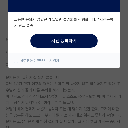
자유 게시판(아무개랩)
그동안 문의가 많았던 레벨업반 설명회를 진행합니다. *사전등록
미국 유학 게시판
시 링크 발송
미국 대학원 합격 후기 게시판
안녕하세요. 공과계열에서 이제 2학기가 끝난 석사과정 대학원생입니다.
사전 등록하기
대학원생 모집 게시판
제목처럼 대학원을 자퇴하려는 생각이 들고있어서 글을 작성하게 되었습니
대학원 합격 후기 게시판
다.
하루 동안 이 컨텐츠 보지 않기
저희 과는 sci 저널 논문에 투고를 해야하는 졸업 요건이 있습니다.
연구실(PI) 홍보 게시판
문제는 제 실험이 잘 되지 않습니다.
석박사 채용 정보 게시판
지난 1년간 했던 연구의 경우는 결과도 잘 나오지 않고 참신하지도 않아, 교
수님과 상의 끝에 다른 주제를 하게 되었는데,
임용 정보 게시판
이 녀석도 결과가 잘 나오지 않습니다.. 스스로 생각 해봤을 때 이 주제가 가
학부 인턴 게시판
지는 장점이 뭐지? 라는 생각도 계속 들고요.
어떻게 해야 결과가 나올까 생각이 드는 게 몇가지 있긴 한데, 그거에 대한
취업 게시판
논문 공부를 해도 모르는 부분이 많다 보니 제대로 읽지도 못한거 같습니다.
문제는 교수님은 이게 엄청 결과가 잘 나올거라고 기대 하고 계시는 중이시
임용 후기 게시판
라..