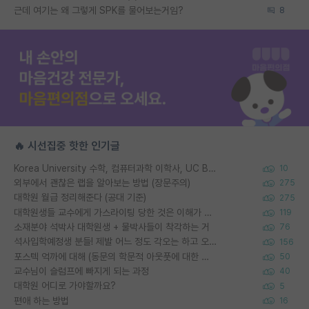
근데 여기는 왜 그렇게 SPK를 물어보는거임?
8
🔥 시선집중 핫한 인기글
Korea University 수학, 컴퓨터과학 이학사, UC Berkeley 산업공학 대학원 공학박사가 되는 것은 쉽지 않겠죠?
10
외부에서 괜찮은 랩을 알아보는 방법 (장문주의)
275
대학원 월급 정리해준다 (공대 기준)
275
대학원생들 교수에게 가스라이팅 당한 것은 이해가 갑니다. 안타깝네요.
119
소재분야 석박사 대학원생 + 물박사들이 착각하는 거
76
석사입학예정생 분들! 제발 어느 정도 각오는 하고 오세요.
156
포스텍 억까에 대해 (동문의 학문적 아웃풋에 대한 반박)
50
교수님이 슬럼프에 빠지게 되는 과정
40
대학원 어디로 가야할까요?
5
편애 하는 방법
16