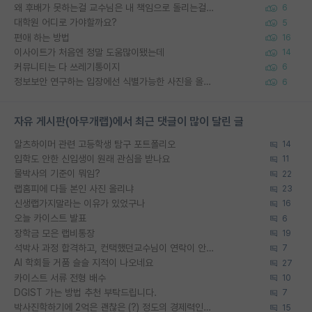
왜 후배가 못하는걸 교수님은 내 책임으로 돌리는걸까요?
6
대학원 어디로 가야할까요?
5
편애 하는 방법
16
이사이트가 처음엔 정말 도움많이됐는데
14
커뮤니티는 다 쓰레기통이지
6
정보보안 연구하는 입장에선 식별가능한 사진을 올리는건 비추이긴함
6
자유 게시판(아무개랩)에서 최근 댓글이 많이 달린 글
알츠하이머 관련 고등학생 탐구 포트폴리오
14
입학도 안한 신입생이 원래 관심을 받나요
11
물박사의 기준이 뭐임?
22
랩홈피에 다들 본인 사진 올리냐
23
신생랩가지말라는 이유가 있었구나
16
오늘 카이스트 발표
6
장학금 모은 랩비통장
19
석박사 과정 합격하고, 컨택했던교수님이 연락이 안됩니다...
7
AI 학회들 거품 슬슬 지적이 나오네요
27
카이스트 서류 전형 배수
10
DGIST 가는 방법 추천 부탁드립니다.
7
박사진학하기에 2억은 괜찮은 (?) 정도의 경제력인가요
15