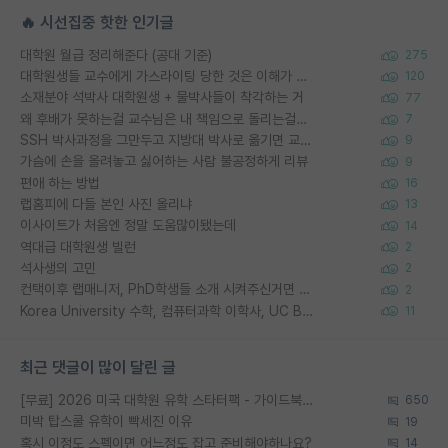
🔥 시선집중 핫한 인기글
대학원 월급 정리해준다 (공대 기준)
275
대학원생들 교수에게 가스라이팅 당한 것은 이해가 갑니다. 안타깝네요.
120
소재분야 석박사 대학원생 + 물박사들이 착각하는 거
77
왜 후배가 못하는걸 교수님은 내 책임으로 돌리는걸까요?
7
SSH 박사과정을 그만두고 지방대 박사로 옮기면 교수의 꿈은 끝일까요?
9
가슴에 손을 올려놓고 싫어하는 사람 불공정하게 리뷰
9
편애 하는 방법
16
랩홈피에 다들 본인 사진 올리냐
13
이사이트가 처음엔 정말 도움많이됐는데
14
역대급 대학원생 빌런
2
석사생의 고민
2
컨택이후 랩매니저, PhD학생들 소개 시켜주신거면 거의 컨펌에 가깝나요?
2
Korea University 수학, 컴퓨터과학 이학사, UC Berkeley 산업공학 대학원 공학박사가 되는 것은 쉽지 않겠죠?
11
최근 댓글이 많이 달린 글
[무료] 2026 미국 대학원 유학 스타터팩 - 가이드북 & 합격자 컨택메일 템플릿
650
미박 탑스쿨 유학이 빡세진 이유
19
혹시 이정도 스펙이면 어느정도 잡고 준비해야하나요?
14