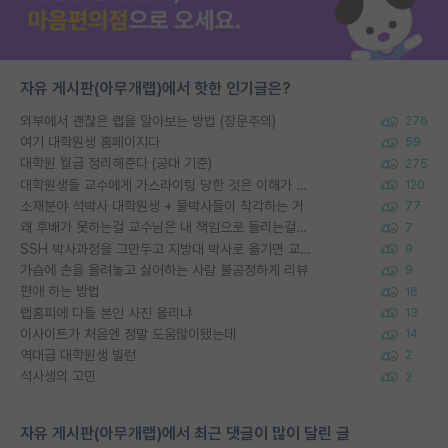
자유 게시판(아무개랩)에서 핫한 인기글은?
외부에서 괜찮은 랩을 알아보는 방법 (장문주의)
276
여기 대학원생 홈페이지다
59
대학원 월급 정리해준다 (공대 기준)
275
대학원생들 교수에게 가스라이팅 당한 것은 이해가 갑니다. 안타깝네요.
120
소재분야 석박사 대학원생 + 물박사들이 착각하는 거
77
왜 후배가 못하는걸 교수님은 내 책임으로 돌리는걸까요?
7
SSH 박사과정을 그만두고 지방대 박사로 옮기면 교수의 꿈은 끝일까요?
9
가슴에 손을 올려놓고 싫어하는 사람 불공정하게 리뷰
9
편애 하는 방법
16
랩홈피에 다들 본인 사진 올리냐
13
이사이트가 처음엔 정말 도움많이됐는데
14
역대급 대학원생 빌런
2
석사생의 고민
2
자유 게시판(아무개랩)에서 최근 댓글이 많이 달린 글