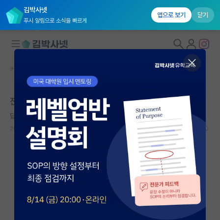
김박사넷
앱으로 보기
닫기
푸시 알림으로 소식을 빠르게
커뮤니티 홈
자유 게시판(아무개랩)
대학원생 모집
전과하여 대학원 진학 고민.. 제발 도와주세요..
국내대학원 정보
답답한 막스 플랑크
연구실&오픈랩
2024.12.20
2
1189
커뮤니티
커뮤니티 홈
전체글보기
베스트 게시판
IF 명예의전당