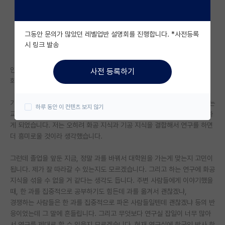
자유 게시판(아무개랩)
그동안 문의가 많았던 레벨업반 설명회를 진행합니다. *사전등록
미국 유학 게시판
시 링크 발송
미국 대학원 합격 후기 게시판
안녕하세요. 학부 졸업을 앞둔 학생입니다.
사전 등록하기
대학원생 모집 게시판
화공 학부생인데 기공으로 과를 바꿔서 대학원을 가는게 맞나 싶습니다.
대학원 합격 후기 게시판
기공 교수님과 인연이 닿아 교수님께서 함께 연구해보자고 제안하셨고, 저는
하루 동안 이 컨텐츠 보지 않기
교수님도 좋으시고 연구 분야도 흥미로워서 학부 연구생으로 반년동안 일하
연구실(PI) 홍보 게시판
게 되었습니다. 저는 오히려 화공 지식과 기공 지식을 결합해서 연구를 하면
더 흥미로울 것이라 생각했습니다.
석박사 채용 정보 게시판
그런데 졸업을 앞둔 지금, 정말 과를 바꿔서 대학원을 가는게 맞는지 고민이
임용 정보 게시판
됩니다. 제가 잘 따라갈 수 있는지도 모르겠습니다. 그리고 하는 연구에 화공
학부 인턴 게시판
지식을 섞을 수 없을 거 같다는 생각도 듭니다. 주변 사람들에게 이야기했을
때, 한 과를 집중적으로 공부하기도 힘든데 과를 옮겨서 괜찮겠냐,
취업 게시판
경쟁하는 사람들은 한 과를 집중적으로 파온 사람들일텐데 괜찮겠냐 등의 반
응이었는데 그 말에 흔들립니다. 그리고 무엇보다 연구실 잡일이 너무 많아
임용 후기 게시판
서 연구를 제대로 할 수 있을지 모르겠습니다. 현재 연구실에 한국인 박사 한