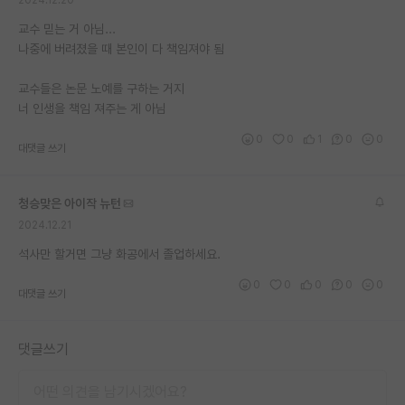
교수 믿는 거 아님...
나중에 버려졌을 때 본인이 다 책임져야 됨
교수들은 논문 노예를 구하는 거지
너 인생을 책임 져주는 게 아님
0
0
1
0
0
대댓글 쓰기
청승맞은 아이작 뉴턴
2024.12.21
석사만 할거면 그냥 화공에서 졸업하세요.
0
0
0
0
0
대댓글 쓰기
댓글쓰기