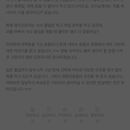
분이 행정일, 과제 등을 다 맡아서 하고 있으시거든요. 교수님께서는 저를 박
PI 전용 게시판
사까지 키울 생각이신거 같습니다.
인문사회 계열 게시판
현재 생각으로서는 석사 졸업만 하고 취업 준비를 하고 싶은데,
과를 바꿔서 석사 졸업을 했을 때 불리한 점이 더 많을까요?
특수/전문대학원 게시판
반도체/AI 게시판
전과하여 대학원을 가신 분들이나 현재 석박사 분들의 관점에서 저의 고민에
대한 이야기를 듣고 싶습니다 ㅠㅠ 정말 사주라도 볼까 생각이 들 만큼 너무
장학금/장학생 게시판
큰 고민이라 많이 도와주시면 감사하겠습니다..
학술 정보 게시판
실은 졸업까지 앞두니까 그냥 현재 선택에 억지로 타당한 이유를 찾아 합리
화를 하고 있는거 같습니다. 그래서 경험자분들의 조언을 꼭 듣고 싶습니다..
홍보 게시판
어찌보면 답답하고 바보같은 고민이라 생각하실 수 있지만 현실적인 조언 부
탁드립니다 ㅠㅠ
커리어
유학교육
이벤트
응원해요
공감해요
추천해요
궁금해요
별로에요
0
0
0
0
0
반도체 아카데미