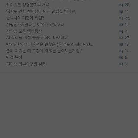
카이스트 경영공학부 서류
28
입학도 안한 신입생이 원래 관심을 받나요
14
물박사의 기준이 뭐임?
22
신생랩가지말라는 이유가 있었구나
16
장학금 모은 랩비통장
21
AI 학회들 거품 슬슬 지적이 나오네요
27
박사진학하기에 2억은 괜찮은 (?) 정도의 경제력인가요
16
근데 여기는 왜 그렇게 SPK를 물어보는거임?
14
면접 복장
5
편입생 학부연구생 질문
6