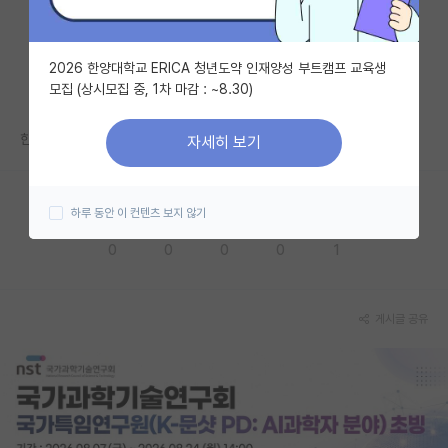
자유 게시판(아무개랩)
2026 한양대학교 ERICA 청년도약 인재양성 부트캠프 교육생
미국 유학 게시판
모집 (상시모집 중, 1차 마감 : ~8.30)
미국 대학원 합격 후기 게시판
한글로 바꾸기 번거로운데
자세히 보기
대학원생 모집 게시판
대학원 합격 후기 게시판
하루 동안 이 컨텐츠 보지 않기
응원해요
공감해요
추천해요
궁금해요
별로에요
연구실(PI) 홍보 게시판
0
0
0
0
1
석박사 채용 정보 게시판
임용 정보 게시판
게시글 공유
학부 인턴 게시판
취업 게시판
임용 후기 게시판