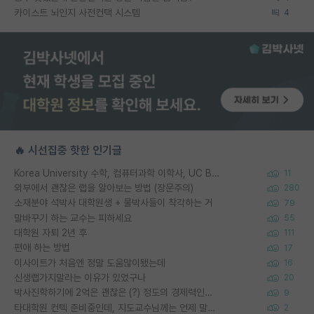
카이스트 뇌인지 사전컨택 시스템
4
🔥 시선집중 핫한 인기글
Korea University 수학, 컴퓨터과학 이학사, UC Berkeley 산업공학 대학원 공학박사가 되는 것은 쉽지 않겠죠?
11
외부에서 괜찮은 랩을 알아보는 방법 (장문주의)
280
소재분야 석박사 대학원생 + 물박사들이 착각하는 거
79
말바꾸기 하는 교수는 피하세요
55
대학원 자퇴 2년 후
111
편애 하는 방법
17
이사이트가 처음엔 정말 도움많이됐는데
16
신생랩가지말라는 이유가 있었구나
20
박사진학하기에 2억은 괜찮은 (?) 정도의 경제력인가요
9
타대학원 컨텍 준비중인데, 지도교수님께는 언제 말씀드려야 할까요?
2