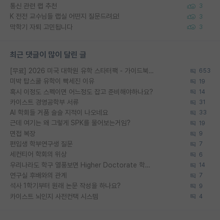
통신 관련 랩 추천
3
K 전전 교수님들 랩실 어떤지 질문드려요!
3
막학기 자퇴 고민됩니다
3
최근 댓글이 많이 달린 글
[무료] 2026 미국 대학원 유학 스타터팩 - 가이드북 & 합격자 컨택메일 템플릿
653
미박 탑스쿨 유학이 빡세진 이유
19
혹시 이정도 스펙이면 어느정도 잡고 준비해야하나요?
14
카이스트 경영공학부 서류
31
AI 학회들 거품 슬슬 지적이 나오네요
33
근데 여기는 왜 그렇게 SPK를 물어보는거임?
19
면접 복장
9
편입생 학부연구생 질문
7
세컨티어 학회의 위상
6
우리나라도 학구 열풍보면 Higher Doctorate 학위가 필요하다고 봅니다.
14
연구실 후배와의 관계
7
석사 1학기부터 원래 논문 작성을 하나요?
9
카이스트 뇌인지 사전컨택 시스템
4