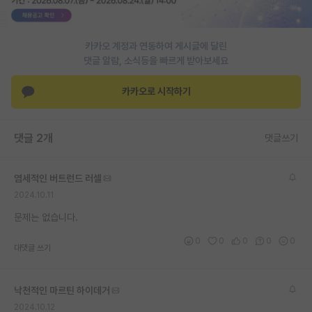
PI 전용 게시판
카카오 계정과 연동하여 게시글에 달린
인문사회 계열 게시판
댓글 알람, 소식등을 빠르게 받아보세요
특수/전문대학원 게시판
카카오로 시작하기
반도체/AI 게시판
장학금/장학생 게시판
댓글 2개
댓글쓰기
학술 정보 게시판
염세적인 버트런드 러셀
홍보 게시판
2024.10.11
커리어
문제는 없습니다.
0
0
0
0
0
유학교육
대댓글 쓰기
이벤트
낙천적인 마르틴 하이데거
반도체 아카데미
2024.10.12