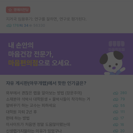
명예의전당
지거국 임용후기: 연구를 잘하면, 연구로 평가된다.
176
34
56330
자유 게시판(아무개랩)에서 핫한 인기글은?
외부에서 괜찮은 랩을 알아보는 방법 (장문주의)
280
소재분야 석박사 대학원생 + 물박사들이 착각하는 거
79
말바꾸기 하는 교수는 피하세요
55
대학원 자퇴 2년 후
111
편애 하는 방법
17
이사이트가 처음엔 정말 도움많이됐는데
16
신생랩가지말라는 이유가 있었구나
20