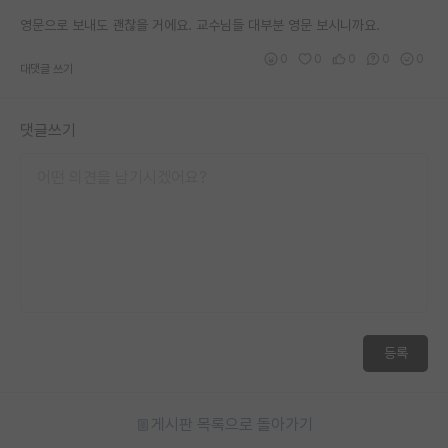
재팬라운지 🌸
영문으로 보내도 괜찮을 거에요. 교수님들 대부분 영문 보시니까요.
0
0
0
0
0
대댓글 쓰기
댓글쓰기
등록
게시판 목록으로 돌아가기