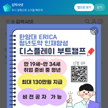
김박사넷
앱으로 보기
닫기
푸시 알림으로 소식을 빠르게
커뮤니티 홈
자유 게시판(아무개랩)
대학원생 모집
대학원 cv는 영문으로된거 그냥 보내면되나여
국내대학원 정보
열정적인 니콜라 테슬라
연구실&오픈랩
2024.10.11
2
977
커뮤니티
커뮤니티 홈
전체글보기
베스트 게시판
IF 명예의전당