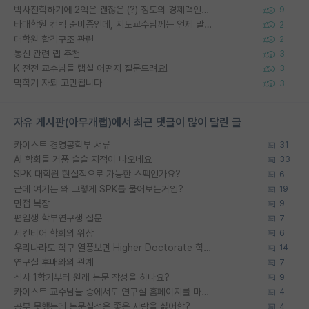
박사진학하기에 2억은 괜찮은 (?) 정도의 경제력인가요
9
타대학원 컨텍 준비중인데, 지도교수님께는 언제 말씀드려야 할까요?
2
대학원 합격구조 관련
2
통신 관련 랩 추천
3
K 전전 교수님들 랩실 어떤지 질문드려요!
3
막학기 자퇴 고민됩니다
3
자유 게시판(아무개랩)에서 최근 댓글이 많이 달린 글
카이스트 경영공학부 서류
31
AI 학회들 거품 슬슬 지적이 나오네요
33
SPK 대학원 현실적으로 가능한 스펙인가요?
6
근데 여기는 왜 그렇게 SPK를 물어보는거임?
19
면접 복장
9
편입생 학부연구생 질문
7
세컨티어 학회의 위상
6
우리나라도 학구 열풍보면 Higher Doctorate 학위가 필요하다고 봅니다.
14
연구실 후배와의 관계
7
석사 1학기부터 원래 논문 작성을 하나요?
9
카이스트 교수님들 중에서도 연구실 홈페이지를 마련 안 하신 분들이 계시던데
4
공부 못했는데 논문실적은 좋은 사람을 싫어함?
4