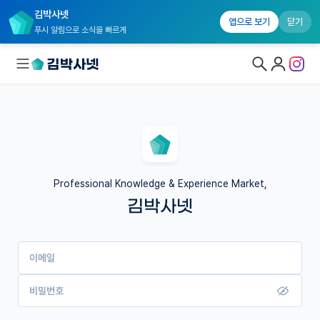
김박사넷
앱으로 보기
닫기
푸시 알림으로 소식을 빠르게
대학원생 모집
국내대학원 정보
연구실&오픈랩
Professional Knowledge & Experience Market,
김박사넷
커뮤니티
커리어
이메일
유학교육
이벤트
비밀번호
반도체 아카데미