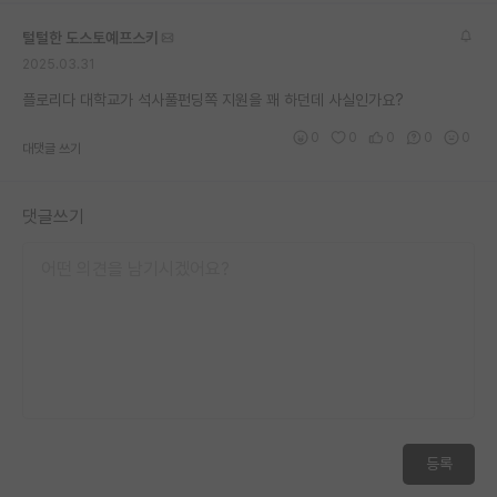
털털한 도스토예프스키
2025.03.31
플로리다 대학교가 석사풀펀딩쪽 지원을 꽤 하던데 사실인가요?
0
0
0
0
0
대댓글 쓰기
댓글쓰기
등록