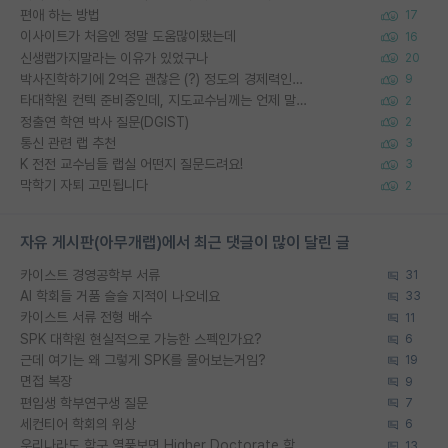
편애 하는 방법
17
이사이트가 처음엔 정말 도움많이됐는데
16
신생랩가지말라는 이유가 있었구나
20
박사진학하기에 2억은 괜찮은 (?) 정도의 경제력인가요
9
타대학원 컨텍 준비중인데, 지도교수님께는 언제 말씀드려야 할까요?
2
정출연 학연 박사 질문(DGIST)
2
통신 관련 랩 추천
3
K 전전 교수님들 랩실 어떤지 질문드려요!
3
막학기 자퇴 고민됩니다
2
자유 게시판(아무개랩)에서 최근 댓글이 많이 달린 글
카이스트 경영공학부 서류
31
AI 학회들 거품 슬슬 지적이 나오네요
33
카이스트 서류 전형 배수
11
SPK 대학원 현실적으로 가능한 스펙인가요?
6
근데 여기는 왜 그렇게 SPK를 물어보는거임?
19
면접 복장
9
편입생 학부연구생 질문
7
세컨티어 학회의 위상
6
우리나라도 학구 열풍보면 Higher Doctorate 학위가 필요하다고 봅니다.
13