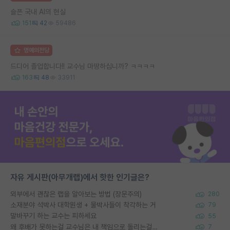
슬픈 국내 AI의 현실
151
42
59486
명예의전당
드디어 졸업합니다!! 교수님 마땅하십니까? ㅋㅋㅋㅋ
163
48
33911
자유 게시판(아무개랩)에서 핫한 인기글은?
외부에서 괜찮은 랩을 알아보는 방법 (장문주의)
280
소재분야 석박사 대학원생 + 물박사들이 착각하는 거
79
말바꾸기 하는 교수는 피하세요
55
왜 후배가 못하는걸 교수님은 내 책임으로 돌리는걸까요?
7