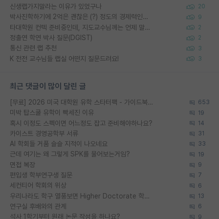
신생랩가지말라는 이유가 있었구나
20
박사진학하기에 2억은 괜찮은 (?) 정도의 경제력인가요
9
타대학원 컨텍 준비중인데, 지도교수님께는 언제 말씀드려야 할까요?
2
정출연 학연 박사 질문(DGIST)
2
통신 관련 랩 추천
3
K 전전 교수님들 랩실 어떤지 질문드려요!
3
최근 댓글이 많이 달린 글
[무료] 2026 미국 대학원 유학 스타터팩 - 가이드북 & 합격자 컨택메일 템플릿
653
미박 탑스쿨 유학이 빡세진 이유
19
혹시 이정도 스펙이면 어느정도 잡고 준비해야하나요?
14
카이스트 경영공학부 서류
31
AI 학회들 거품 슬슬 지적이 나오네요
33
근데 여기는 왜 그렇게 SPK를 물어보는거임?
19
면접 복장
9
편입생 학부연구생 질문
7
세컨티어 학회의 위상
6
우리나라도 학구 열풍보면 Higher Doctorate 학위가 필요하다고 봅니다.
13
연구실 후배와의 관계
6
석사 1학기부터 원래 논문 작성을 하나요?
9