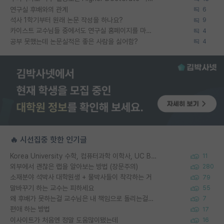
연구실 후배와의 관계
6
석사 1학기부터 원래 논문 작성을 하나요?
9
카이스트 교수님들 중에서도 연구실 홈페이지를 마련 안 하신 분들이 계시던데
4
공부 못했는데 논문실적은 좋은 사람을 싫어함?
4
🔥 시선집중 핫한 인기글
Korea University 수학, 컴퓨터과학 이학사, UC Berkeley 산업공학 대학원 공학박사가 되는 것은 쉽지 않겠죠?
11
외부에서 괜찮은 랩을 알아보는 방법 (장문주의)
280
소재분야 석박사 대학원생 + 물박사들이 착각하는 거
79
말바꾸기 하는 교수는 피하세요
55
왜 후배가 못하는걸 교수님은 내 책임으로 돌리는걸까요?
7
편애 하는 방법
17
이사이트가 처음엔 정말 도움많이됐는데
16