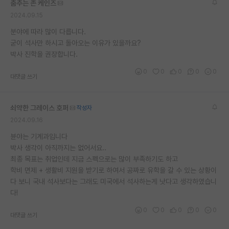
춤추는 존 케인즈
재팬라운지 🌸
2024.09.15
분야에 따라 많이 다릅니다.
굳이 석사만 하시고 돌아오는 이유가 있을까요?
박사 진학을 권장합니다.
0
0
0
0
0
대댓글 쓰기
쇠약한 그레이스 호퍼
작성자
2024.09.16
뷴야는 기계과입니다
박사 생각이 아직까지는 없어서요..
최종 목표는 취업인데 지금 스펙으로는 많이 부족하기도 하고
학비 면제 + 생활비 지원을 받기로 하여서 공짜로 유학을 갈 수 있는 상황이
다 보니 국내 석사보다는 그래도 미국에서 석사하는게 낫다고 생각하였습니
다!
0
0
0
0
0
대댓글 쓰기