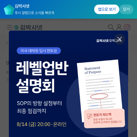
김박사넷
앱으로 보기
닫기
푸시 알림으로 소식을 빠르게
커뮤니티 홈
자유 게시판(아무개랩)
대학원생 모집
미국 석사 후 국내 취업
국내대학원 정보
쇠약한 그레이스 호퍼
연구실&오픈랩
2024.09.13
3
1320
커뮤니티
커뮤니티 홈
전체글보기
베스트 게시판
IF 명예의전당