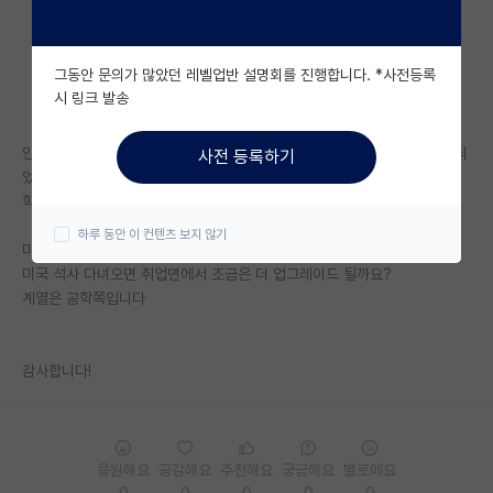
자유 게시판(아무개랩)
그동안 문의가 많았던 레벨업반 설명회를 진행합니다. *사전등록
미국 유학 게시판
시 링크 발송
미국 대학원 합격 후기 게시판
안녕하세요 이번에 좋은 기회가 생겨 미국 석사를 풀펀딩으로 갈 수 있게 되
사전 등록하기
대학원생 모집 게시판
었습니다.
학부는 지거국이고 미국 대학은 University of Florida 입니다.
대학원 합격 후기 게시판
하루 동안 이 컨텐츠 보지 않기
미국에서 취업도 생각이 있지만 많이 어렵다고 해서요.
연구실(PI) 홍보 게시판
미국 석사 다녀오면 취업면에서 조금은 더 업그레이드 될까요?
계열은 공학쪽입니다
석박사 채용 정보 게시판
임용 정보 게시판
감사합니다!
학부 인턴 게시판
취업 게시판
응원해요
공감해요
추천해요
궁금해요
별로에요
임용 후기 게시판
0
0
0
0
0