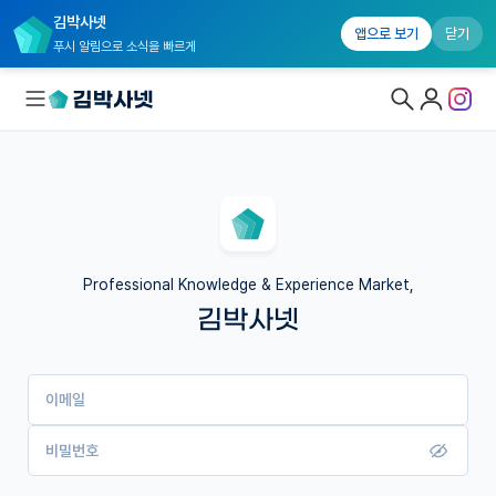
김박사넷
앱으로 보기
닫기
푸시 알림으로 소식을 빠르게
대학원생 모집
국내대학원 정보
연구실&오픈랩
Professional Knowledge & Experience Market,
김박사넷
커뮤니티
커리어
이메일
유학교육
이벤트
비밀번호
반도체 아카데미